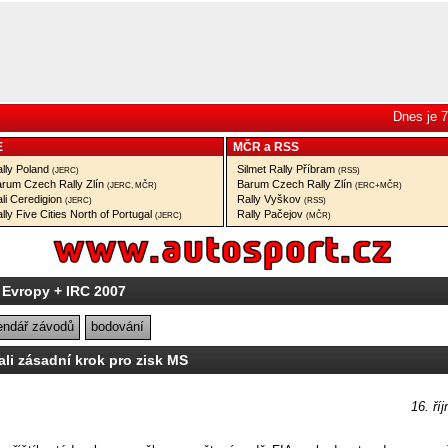
Dnes je 7
E
MČR
a
RSS
lly Poland
Silmet Rally Příbram
(JERC)
(RSS)
rum Czech Rally Zlín
Barum Czech Rally Zlín
(JERC, MČR)
(ERC+MČR)
li Ceredigion
Rally Vyškov
(JERC)
(RSS)
lly Five Cities North of Portugal
Rally Pačejov
(JERC)
(MČR)
 Evropy + IRC 2007
endář závodů
bodování
ali zásadní krok pro zisk MS
16. ří