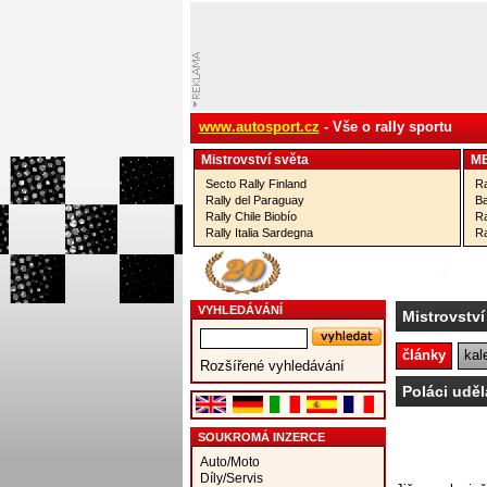
www.autosport.cz
- Vše o rally sportu
Mistrovství­ světa
M
Secto Rally Finland
Ra
Rally del Paraguay
Ba
Rally Chile Biobío
Ra
Rally Italia Sardegna
Ra
VYHLEDÁVÁNÍ
Mistrovství
články
kal
Rozšířené vyhledávání
Poláci uděl
SOUKROMÁ INZERCE
Auto/Moto
Díly/Servis