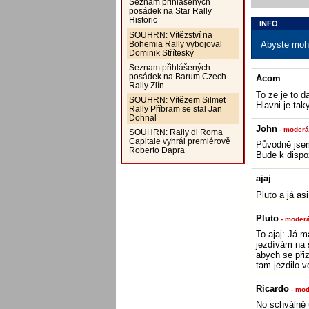
Seznam přihlášených
posádek na Star Rally
Historic
INFO
SOUHRN: Vítězství na
Bohemia Rally vybojoval
Abyste mohl
Dominik Stříteský
Seznam přihlášených
posádek na Barum Czech
Acom
Rally Zlín
To ze je to d
SOUHRN: Vítězem Silmet
Hlavni je tak
Rally Příbram se stal Jan
Dohnal
John
- moderá
SOUHRN: Rally di Roma
Capitale vyhrál premiérově
Původně jsem 
Roberto Dapra
Bude k dispo
ajaj
Pluto a já a
Pluto
- moderá
To ajaj: Já m
jezdívám na s
abych se přiz
tam jezdilo v
Ricardo
- mod
No schválně 