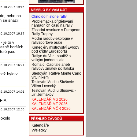
16.10.2007 19:15
NEMĚLO BY VÁM UJÍT
nte, nebo na
Okno do historie rally
h se snažil
Problematika přidělování
náhradních časů na rally
Zásadní revoluce v European
Rally Trophy
16.10.2007 16:37
Módní rádoby-ekologie v
- je to v
rallysportové praxi
razně horších
Konec éry mistrovství Evropy
pod křídly Eurosportu
teré jsou
Rallye du Var - soutěž s
velkým jménem, ale...
Roma di Capitale aneb
16.10.2007 16:21
rallyový zmatek po Italsku
Sledování Rallye Monte Carlo
 než bylo v
vrtulníkem
Testování Audi u Slušovic -
Vilém Lovecký
Testování Audi u Slušovic -
16.10.2007 14:01
Jiří Jermakov
KALENDÁŘ MS 2026
 FIA.
KALENDÁŘ ME 2026
KALENDÁŘ MČR 2026
16.10.2007 12:55
 okolo
PŘEHLED ZÁVODŮ
Kalendáře
Výsledky