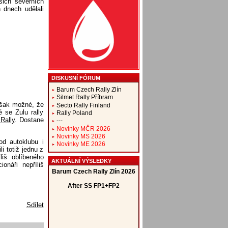
šich severních
h dnech udělali
DISKUSNÍ FÓRUM
Barum Czech Rally Zlín
Silmet Rally Příbram
 však možné, že
Secto Rally Finland
 se Zulu rally
Rally Poland
Rally
. Dostane
---
Novinky MČR 2026
Novinky MS 2026
od autoklubu i
Novinky ME 2026
i totiž jednu z
liš oblíbeného
AKTUÁLNÍ VÝSLEDKY
onáři nepříliš
Sdílet