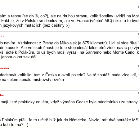
sím s tebou (se divíš, co?), ale na druhou stranu, kolik šotoliny uvidíš na Mo
Fakt je, že v Polsku se domluvím, ale ve Francii (včetně MC) nikoli a to byc
h jazykových mutacích (bez češtiny :-)
tor
o nevím. Vzdálenost z Prahy do Mikolajek je 875 kilometrů. Lidi si sice říkají 
de kousek. Ale ve skutečnosti je to o stopadesát kilometrů více, navíc po vý
 vší úctě k Polákům, to už bych radši vyrazil na Sanremo nebo Monte Carlo, k
 jenom o kousek dál.
erátor
ředstavit kolik lidí tam z Česka a okolí pojede? Na té soutěži bude více lidí,
 na celém seriálu mistrovství světa
tor
o mají jisté prakticky od léta, když výměna Gacze byla púodmínkou ze strany
o Polákům přál. Je to určitě blíž jak do Německa. Navíc, mít dvě soutěže MS
No kdo to má? :-)