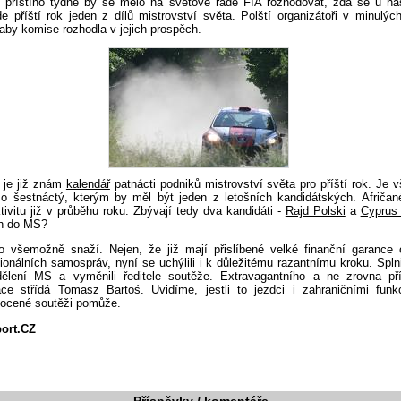
ě příštího týdne by se mělo na světové radě FIA rozhodovat, zda se u na
e příští rok jeden z dílů mistrovství světa. Polští organizátoři v minulýc
aby komise rozhodla v jejich prospěch.
 je již znám
kalendář
patnácti podniků mistrovství světa pro příští rok. Je
o šestnáctý, kterým by měl být jeden z letošních kandidátských. Afričané
ivitu již v průběhu roku. Zbývají tedy dva kandidáti -
Rajd Polski
a
Cyprus 
ch do MS?
o všemožně snaží. Nejen, že již mají přislíbené velké finanční garance 
gionálních samospráv, nyní se uchýlili i k důležitému razantnímu kroku. Splnil
ělení MS a vyměnili ředitele soutěže. Extravagantního a ne zrovna pří
e střídá Tomasz Bartoś. Uvidíme, jestli to jezdci i zahraničními funkci
nocené soutěži pomůže.
port.CZ