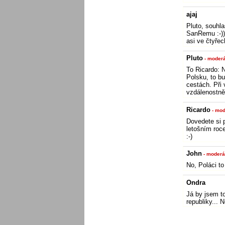
ajaj
Pluto, souhla
SanRemu :-)) 
asi ve čtyřec
Pluto
- moderá
To Ricardo: N
Polsku, to bu
cestách. Při
vzdálenostně
Ricardo
- mod
Dovedete si p
letošním roce
:-)
John
- moderá
No, Poláci t
Ondra
Já by jsem t
republiky... 