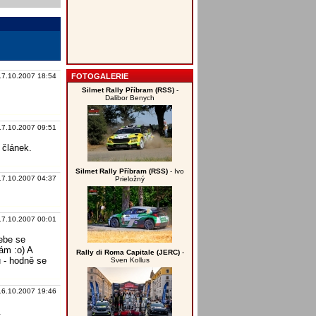
FOTOGALERIE
17.10.2007 18:54
Silmet Rally Příbram (RSS)
-
Dalibor Benych
17.10.2007 09:51
 článek.
Silmet Rally Příbram (RSS)
- Ivo
17.10.2007 04:37
Prieložný
17.10.2007 00:01
tebe se
ám :o) A
Rally di Roma Capitale (JERC)
-
u - hodně se
Sven Kollus
16.10.2007 19:46
.