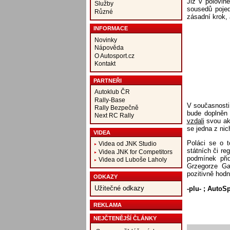
Již v polovin
Služby
sousedů pojed
Různé
zásadní krok, 
INFORMACE
Novinky
Nápověda
O Autosport.cz
Kontakt
PARTNEŘI
Autoklub ČR
Rally-Base
V současnosti
Rally Bezpečně
bude doplněn 
Next RC Rally
vzdali
svou akt
se jedna z ni
VIDEA
Poláci se o t
Videa od JNK Studio
státních či re
Videa JNK for Competitors
podmínek přid
Videa od Luboše Laholy
Grzegorze Gac
pozitivně hod
ODKAZY
Užitečné odkazy
-plu- ; AutoS
REKLAMA
NEJČTENĚJŠÍ ČLÁNKY