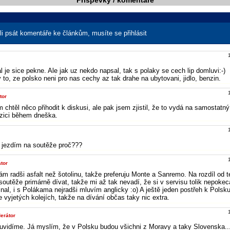
Příspěvky / komentáře
i psát komentáře ke článkům, musíte se přihlásit
al je sice pekne. Ale jak uz nekdo napsal, tak s polaky se cech lip domluvi:-)
y to, ze polsko neni pro nas cechy az tak drahe na ubytovani, jidlo, benzin.
tor
chtěl něco přihodit k diskusi, ale pak jsem zjistil, že to vydá na samostatný
zici během dneška.
si jezdím na soutěže proč???
tor
ám radši asfalt než šotolinu, takže preferuju Monte a Sanremo. Na rozdíl od 
outěže primárně dívat, takže mi až tak nevadí, že si v servisu tolik nepokec
nal, i s Polákama nejradši mluvím anglicky :o) A ještě jeden postřeh k Polsk
e vyjetých kolejích, takže na dívání občas taky nic extra.
erátor
uvidíme. Já myslím, že v Polsku budou všichni z Moravy a taky Slovenska..