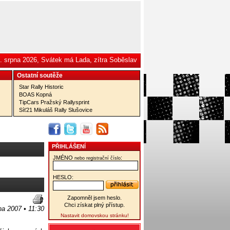
. srpna 2026, Svátek má Lada, zítra Soběslav
Ostatní­ soutěže
Star Rally Historic
BOAS Kopná
TipCars Pražský Rallysprint
Síť21 Mikuláš Rally Slušovice
PŘIHLÁŠENÍ
JMÉNO
:
nebo registrační číslo
HESLO:
Zapomněl jsem heslo.
Chci získat plný přístup.
jna 2007 • 11:30
Nastavit domovskou stránku!