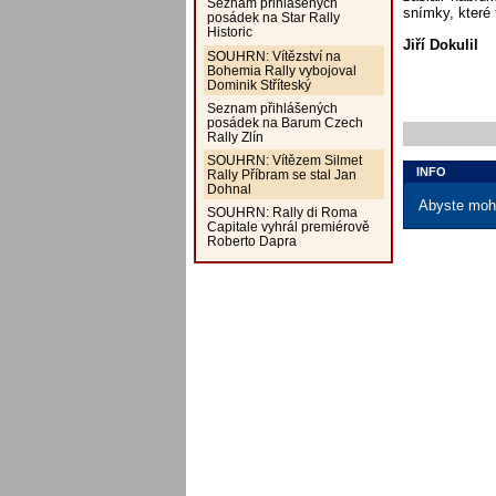
Seznam přihlášených
snímky, které
posádek na Star Rally
Historic
Jiří Dokulil
SOUHRN: Vítězství na
Bohemia Rally vybojoval
Dominik Stříteský
Seznam přihlášených
posádek na Barum Czech
Rally Zlín
SOUHRN: Vítězem Silmet
INFO
Rally Příbram se stal Jan
Dohnal
Abyste mohl
SOUHRN: Rally di Roma
Capitale vyhrál premiérově
Roberto Dapra