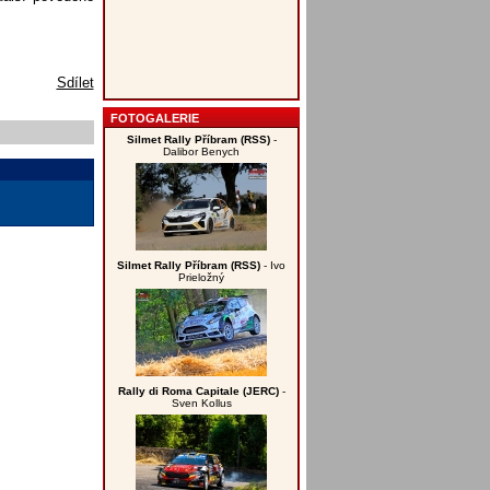
Sdílet
FOTOGALERIE
Silmet Rally Příbram (RSS)
-
Dalibor Benych
Silmet Rally Příbram (RSS)
- Ivo
Prieložný
Rally di Roma Capitale (JERC)
-
Sven Kollus