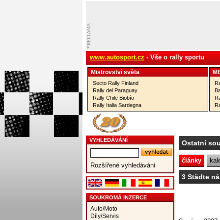
www.autosport.cz
- Vše o rally sportu
Mistrovství­ světa
M
Secto Rally Finland
Ra
Rally del Paraguay
Ba
Rally Chile Biobío
Ra
Rally Italia Sardegna
Ra
VYHLEDÁVÁNÍ
Ostatní so
články
kal
Rozšířené vyhledávání
3 Städte ná
SOUKROMÁ INZERCE
Auto/Moto
Díly/Servis