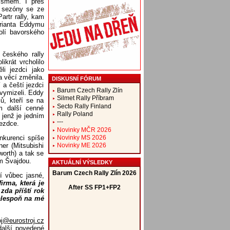
ísmem. I přes
u sezóny se ze
artr rally, kam
arianta Eddymu
olí bavorského
 českého rally
krát vrcholilo
li jezdci jako
a věcí změnila.
DISKUSNÍ FÓRUM
 a čeští jezdci
Barum Czech Rally Zlín
y vymizeli. Eddy
Silmet Rally Příbram
ů, kteří se na
Secto Rally Finland
m další cenné
Rally Poland
 jenž je jedním
---
ezdce.
Novinky MČR 2026
Novinky MS 2026
nkurenci spíše
er (Mitsubishi
Novinky ME 2026
orth) a tak se
m Švajdou.
AKTUÁLNÍ VÝSLEDKY
í vůbec jasné,
irma, která je
zda příští rok
alespoň na mé
oj@eurostroj.cz
 další povedené