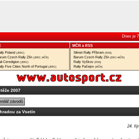
Dnes je 7
E
MČR
a
RSS
lly Poland
Silmet Rally Příbram
(JERC)
(RSS)
rum Czech Rally Zlín
Barum Czech Rally Zlín
(JERC, MČR)
(ERC+MČR)
li Ceredigion
Rally Vyškov
(JERC)
(RSS)
lly Five Cities North of Portugal
Rally Pačejov
(JERC)
(MČR)
utěže 2007
endář závodů
hradou za Vsetín
24. ří