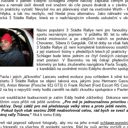
zůstane v paměti Eddyho Schlagera zřejmě navždy zapsána černým p
ravu a nemalé úsilí dovedl své snažení do cíle pouze dvakrát a v závěr
stin prakticky vytratil. Nevyšel mu ani plánovaný start na vsetínské Würth – P
 chřipka, a tak mu nezbylo, než hledat jinou alternativu. Jako náhradní v
ecká 3 Städte Rallye, která se o nadcházejícím víkendu uskuteční v ok
Název populární 3 Städte Rallye není pro fanoušky
sportu neznámým pojmem. V průběhu 90. let tu několi
české mistrovství a po zdejších tratích se proháně
Chovanec, Sibera či Gargulák. Od té doby se však řad
3 Städte Rallye již není kompletně šotolinovou soutěží
z její startovní listiny v předešlých letech již praktick
Schlager bude letos jedním ze čtyř českých zástupc
start postaví. V Bavorsku na něj čekají předevší
kilometry po boku zkušeného navigátora Pavla Švajdy,
z kandidátů na uvolněné místo Eddyho dvorního spoluj
Pavla i jejich „áčkového“ Lanceru sedmé evoluce jsou vzhledem k silné ko
tartu 3 Städte Rallye se objeví taková esa, jakými jsou Hermann Gassn
II), Anton Werner (Porsche 911 GT3) či Frank Richert (Ford Escort RS Cosw
ž na boj o nejvyšší mety hodlá zaměřit na další zkoušku spolupráce s Pavle
své soutěžácké budoucnosti je zatím Eddy hodně zdrženlivý. Dokonce nen
těžním voze příští rok ještě uvidíme.
„Pro mě je jednoznačnou prioritou f
živy. Dvojí zátěž pro mě představuje velký stres a proto ještě nevím, 
. Pokud bych však sezónu 2008 neabsolvoval celou, rád bych se svezl 
roj rally Tišnov,“
říká k tomu Eddy.
eň rád poprosil rallyové fotografy, aby mu na jeho e-mail
schlager.eurostr
u fotografií za všechny tři poslední sezóny. Rád by svůj archiv rozšířil o