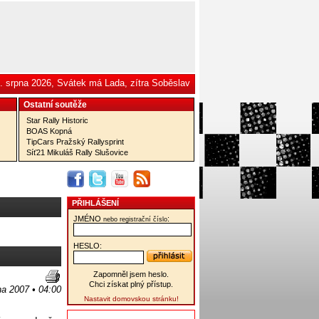
. srpna 2026, Svátek má Lada, zítra Soběslav
Ostatní­ soutěže
Star Rally Historic
BOAS Kopná
TipCars Pražský Rallysprint
Síť21 Mikuláš Rally Slušovice
PŘIHLÁŠENÍ
JMÉNO
:
nebo registrační číslo
HESLO:
Zapomněl jsem heslo.
Chci získat plný přístup.
jna 2007 • 04:00
Nastavit domovskou stránku!