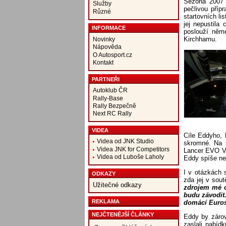
Sezóna 2007 
Služby
pečlivou příp
Různé
startovních li
jej nepustila
INFORMACE
poslouží něm
Kirchhamu.
Novinky
Nápověda
O Autosport.cz
Kontakt
PARTNEŘI
Autoklub ČR
Rally-Base
Rally Bezpečně
Next RC Rally
VIDEA
Cíle Eddyho, 
Videa od JNK Studio
skromné. Na s
Videa JNK for Competitors
Lancer EVO VI
Videa od Luboše Laholy
Eddy spíše ne
I v otázkách 
ODKAZY
zda jej v sou
Užitečné odkazy
zdrojem mé ob
budu závodit
REKLAMA
domácí Eurost
NEJČTENĚJŠÍ ČLÁNKY
Eddy by zárov
zaslali nabídk