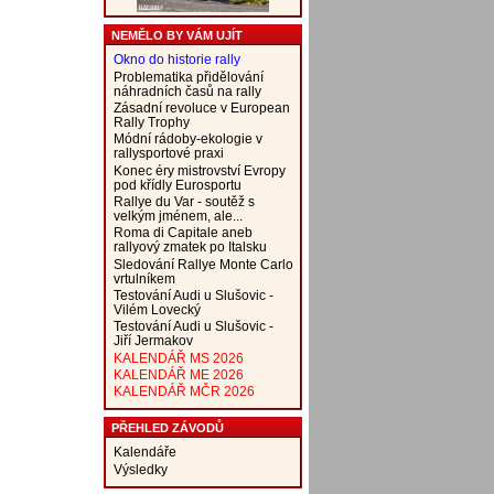
NEMĚLO BY VÁM UJÍT
Okno do historie rally
Problematika přidělování
náhradních časů na rally
Zásadní revoluce v European
Rally Trophy
Módní rádoby-ekologie v
rallysportové praxi
Konec éry mistrovství Evropy
pod křídly Eurosportu
Rallye du Var - soutěž s
velkým jménem, ale...
Roma di Capitale aneb
rallyový zmatek po Italsku
Sledování Rallye Monte Carlo
vrtulníkem
Testování Audi u Slušovic -
Vilém Lovecký
Testování Audi u Slušovic -
Jiří Jermakov
KALENDÁŘ MS 2026
KALENDÁŘ ME 2026
KALENDÁŘ MČR 2026
PŘEHLED ZÁVODŮ
Kalendáře
Výsledky