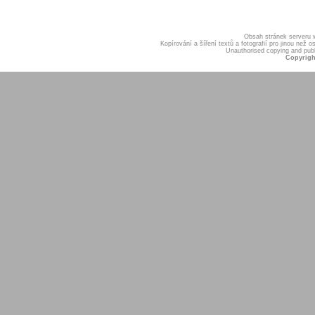
Obsah stránek serveru
Kopírování a šíření textů a fotografií pro jinou ne
Unauthorised copying and publis
Copyrigh