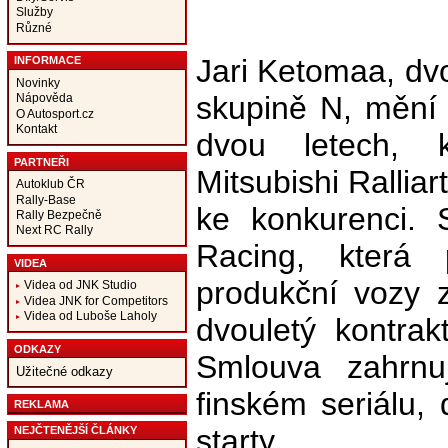
Služby
Různé
Jari Ketomaa, dv
INFORMACE
Novinky
skupině N, mění
Nápověda
O Autosport.cz
Kontakt
dvou letech, 
PARTNEŘI
Mitsubishi Ralliar
Autoklub ČR
Rally-Base
ke konkurenci. 
Rally Bezpečně
Next RC Rally
Racing, která 
VIDEA
produkční vozy 
Videa od JNK Studio
Videa JNK for Competitors
Videa od Luboše Laholy
dvouletý kontra
ODKAZY
Smlouva zahrnu
Užitečné odkazy
finském seriálu, 
REKLAMA
starty.
NEJČTENĚJŠÍ ČLÁNKY