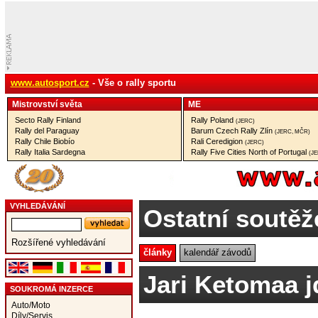
www.autosport.cz
- Vše o rally sportu
Mistrovství­ světa
ME
Secto Rally Finland
Rally Poland
(JERC)
Rally del Paraguay
Barum Czech Rally Zlín
(JERC, MČR)
Rally Chile Biobío
Rali Ceredigion
(JERC)
Rally Italia Sardegna
Rally Five Cities North of Portugal
(J
VYHLEDÁVÁNÍ
Ostatní soutěž
Rozšířené vyhledávání
články
kalendář závodů
Jari Ketomaa j
SOUKROMÁ INZERCE
Auto/Moto
Díly/Servis