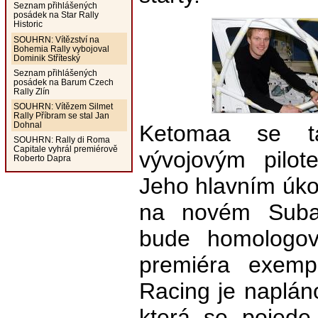
Seznam přihlášených
posádek na Star Rally
Historic
SOUHRN: Vítězství na
Bohemia Rally vybojoval
Dominik Stříteský
Seznam přihlášených
posádek na Barum Czech
Rally Zlín
SOUHRN: Vítězem Silmet
Rally Příbram se stal Jan
Dohnal
Ketomaa se ta
SOUHRN: Rally di Roma
Capitale vyhrál premiérově
vývojovým pilot
Roberto Dapra
Jeho hlavním úk
na novém Suba
bude homologov
premiéra exem
Racing je napláno
která se pojede