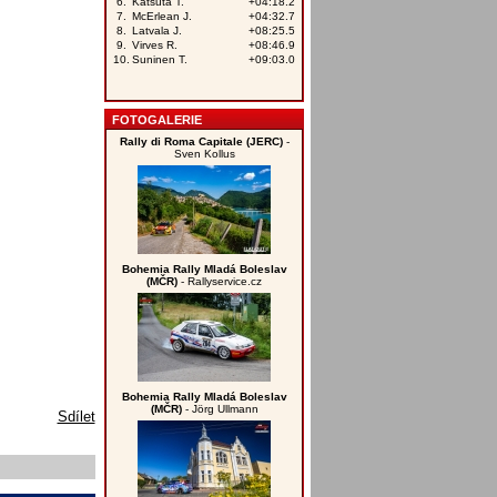
FOTOGALERIE
Rally di Roma Capitale (JERC)
-
Sven Kollus
Bohemia Rally Mladá Boleslav
(MČR)
- Rallyservice.cz
Bohemia Rally Mladá Boleslav
(MČR)
- Jörg Ullmann
Sdílet