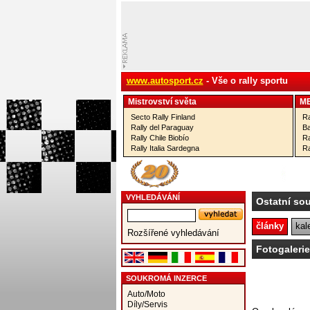
www.autosport.cz
- Vše o rally sportu
Mistrovství­ světa
M
Secto Rally Finland
Ra
Rally del Paraguay
Ba
Rally Chile Biobío
Ra
Rally Italia Sardegna
Ra
VYHLEDÁVÁNÍ
Ostatní so
články
kal
Rozšířené vyhledávání
Fotogalerie
SOUKROMÁ INZERCE
Auto/Moto
Díly/Servis