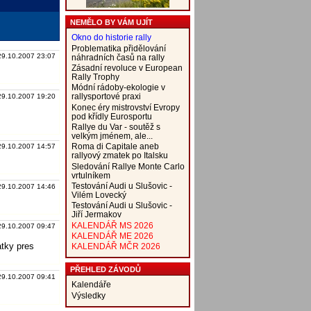
NEMĚLO BY VÁM UJÍT
Okno do historie rally
Problematika přidělování
29.10.2007 23:07
náhradních časů na rally
Zásadní revoluce v European
Rally Trophy
Módní rádoby-ekologie v
rallysportové praxi
29.10.2007 19:20
Konec éry mistrovství Evropy
pod křídly Eurosportu
Rallye du Var - soutěž s
velkým jménem, ale...
Roma di Capitale aneb
29.10.2007 14:57
rallyový zmatek po Italsku
Sledování Rallye Monte Carlo
vrtulníkem
Testování Audi u Slušovic -
29.10.2007 14:46
Vilém Lovecký
Testování Audi u Slušovic -
Jiří Jermakov
KALENDÁŘ MS 2026
29.10.2007 09:47
KALENDÁŘ ME 2026
atky pres
KALENDÁŘ MČR 2026
PŘEHLED ZÁVODŮ
29.10.2007 09:41
Kalendáře
Výsledky