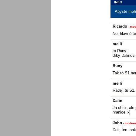
INFO
Abyste mohl
Ricardo
- mod
No, hlavně te
melli
to Runy:
díky Dalinovi
Runy
Tak to S1 ne
melli
Raději tu S1,
Dalin
Ja chtel, al
hranice :-)
John
- moderá
Dali, ten tank