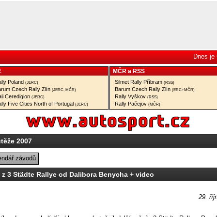
Dnes je 
E
MČR
a
RSS
lly Poland
Silmet Rally Příbram
(JERC)
(RSS)
rum Czech Rally Zlín
Barum Czech Rally Zlín
(JERC, MČR)
(ERC+MČR)
li Ceredigion
Rally Vyškov
(JERC)
(RSS)
lly Five Cities North of Portugal
Rally Pačejov
(JERC)
(MČR)
utěže 2007
endář závodů
 z 3 Städte Rallye od Dalibora Benycha + video
29. ří