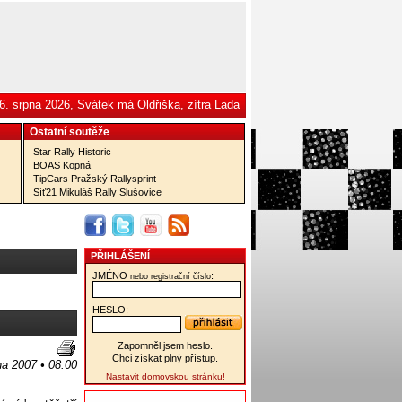
6. srpna 2026, Svátek má Oldřiška, zítra Lada
Ostatní­ soutěže
Star Rally Historic
BOAS Kopná
TipCars Pražský Rallysprint
Síť21 Mikuláš Rally Slušovice
PŘIHLÁŠENÍ
JMÉNO
:
nebo registrační číslo
HESLO:
Zapomněl jsem heslo.
Chci získat plný přístup.
jna 2007 • 08:00
Nastavit domovskou stránku!