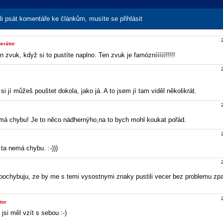
i psát komentáře ke článkům, musíte se přihlásit
erátor
n zvuk, když si to pustíte naplno. Ten zvuk je famóznííííí!!!!!
 si jí můžeš pouštet dokola, jako já. A to jsem jí tam viděl několikrát.
má chybu! Je to něco nádhernýho,na to bych mohl koukat pořád.
 ta nemá chybu. :-)))
e pochybuju, ze by me s temi vysostnymi znaky pustili vecer bez problemu zp
tor
 jsi měl vzít s sebou :-)