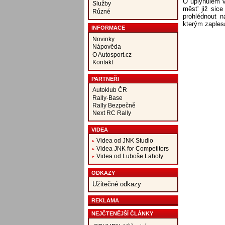
O uplynulém ví
Služby
měst' již sic
Různé
prohlédnout n
kterým zaples
INFORMACE
Novinky
Nápověda
O Autosport.cz
Kontakt
PARTNEŘI
Autoklub ČR
Rally-Base
Rally Bezpečně
Next RC Rally
VIDEA
Videa od JNK Studio
Videa JNK for Competitors
Videa od Luboše Laholy
ODKAZY
Užitečné odkazy
REKLAMA
NEJČTENĚJŠÍ ČLÁNKY