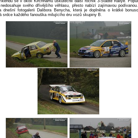
kendu se v okolí Kirchhamu uskutečnil další ročník 3-Städte Rallye. Populá
e nedosahuje svého dřívějšího věhlasu, přesto nabízí zajímavou podívanou
a dnešní fotogalerii Dalibora Benycha, která je doplněna o krátké bonus
á srdce každého fanouška milujícího éru vozů skupiny B.