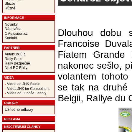
Služby
Různé
INFORMACE
Novinky
Nápověda
Dlouhou dobu s
O Autosport.cz
Kontakt
Francoise Duval
PARTNEŘI
Fiatem Grande 
Autoklub ČR
Rally-Base
nakonec sešlo, př
Rally Bezpečně
Next RC Rally
volantem tohoto
VIDEA
se tak na druhé 
Videa od JNK Studio
Videa JNK for Competitors
Videa od Luboše Laholy
Belgii, Rallye du
ODKAZY
Užitečné odkazy
REKLAMA
NEJČTENĚJŠÍ ČLÁNKY