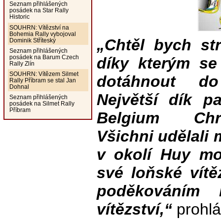
Seznam přihlášených
posádek na Star Rally
Historic
SOUHRN: Vítězství na
Bohemia Rally vybojoval
„Chtěl bych st
Dominik Stříteský
Seznam přihlášených
posádek na Barum Czech
díky kterým se 
Rally Zlín
SOUHRN: Vítězem Silmet
dotáhnout d
Rally Příbram se stal Jan
Dohnal
Největší dík pa
Seznam přihlášených
posádek na Silmet Rally
Příbram
Belgium Chri
Všichni udělali
v okolí Huy moh
své loňské vítě
poděkováním 
vítězství,“
prohlá