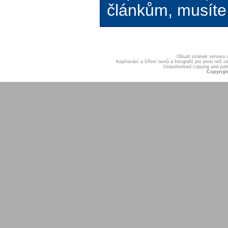
článkům, musíte 
Obsah stránek serveru
Kopírování a šíření textů a fotografií pro jinou ne
Unauthorised copying and publis
Copyrigh