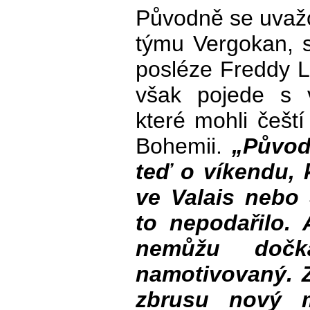
Původně se uvažo
týmu Vergokan, s
posléze Freddy Lo
však pojede s 
které mohli čeští
Bohemii.
„Původ
teď o víkendu, 
ve Valais nebo 
to nepodařilo. 
nemůžu doč
namotivovaný. Z
zbrusu nový m