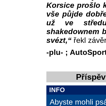
Korsice prošlo 
vše půjde dobře
už ve středu
shakedownem b
svézt,“
řekl závě
-plu- ; AutoSpor
Příspěv
INFO
Abyste mohli ps