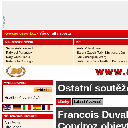
www.autosport.cz
- Vše o rally sportu
Mistrovství­ světa
ME
Secto Rally Finland
Rally Poland
(JERC)
Rally del Paraguay
Barum Czech Rally Zlín
(JERC, MČR)
Rally Chile Biobío
Rali Ceredigion
(JERC)
Rally Italia Sardegna
Rally Five Cities North of Portugal
(J
VYHLEDÁVÁNÍ
Ostatní soutěž
Rozšířené vyhledávání
články
kalendář závodů
Francois Duval
SOUKROMÁ INZERCE
Condroz objev
Auto/Moto
Díly/Servis