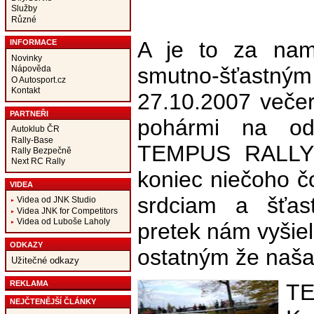
Služby
Různé
A je to za nami
INFORMACE
Novinky
smutno-šťastn
Nápověda
O Autosport.cz
Kontakt
27.10.2007 večer
PARTNEŘI
pohármi na odo
Autoklub ČR
Rally-Base
TEMPUS RALLY 
Rally Bezpečně
Next RC Rally
koniec niečoho č
VIDEA
srdciam a šťas
Videa od JNK Studio
Videa JNK for Competitors
Videa od Luboše Laholy
pretek nám vyšiel
ODKAZY
ostatným že naša
Užitečné odkazy
REKLAMA
T
NEJČTENĚJŠÍ ČLÁNKY