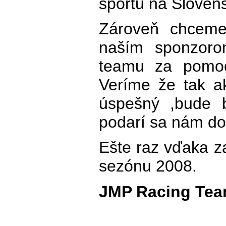
športu na Sloven
Zároveň chceme
naším sponzoro
teamu za pomoc
Veríme že tak a
úspešný ,bude b
podarí sa nám do
Ešte raz vďaka z
sezónu 2008.
JMP Racing Te