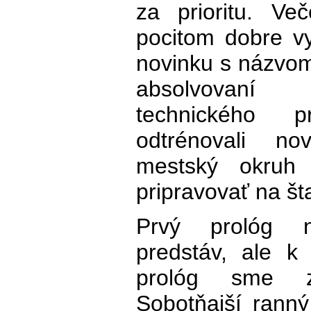
za prioritu. V
pocitom dobre vy
novinku s názvom
absolvovaní 
technického 
odtrénovali nov
mestský okruh
pripravovať na štar
Prvý prológ n
predstáv, ale k
prológ sme za
Sobotňajší rann