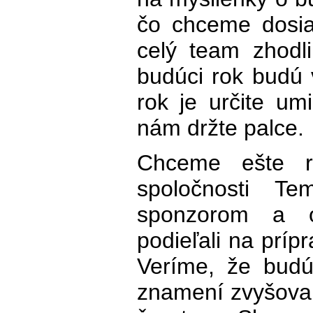
čo chceme dosi
celý team zhodl
budúci rok budú 
rok je určite um
nám držte palce.
Chceme ešte r
spoločnosti T
sponzorom a o
podieľali na príp
Veríme, že bud
znamení zvyšovan