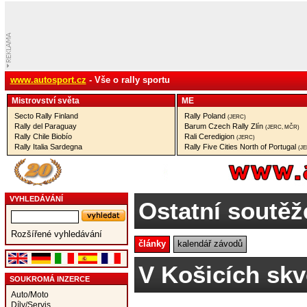
www.autosport.cz
- Vše o rally sportu
Mistrovství­ světa
ME
Secto Rally Finland
Rally Poland
(JERC)
Rally del Paraguay
Barum Czech Rally Zlín
(JERC, MČR)
Rally Chile Biobío
Rali Ceredigion
(JERC)
Rally Italia Sardegna
Rally Five Cities North of Portugal
(J
VYHLEDÁVÁNÍ
Ostatní soutěž
Rozšířené vyhledávání
články
kalendář závodů
V Košicích sk
SOUKROMÁ INZERCE
Auto/Moto
Díly/Servis