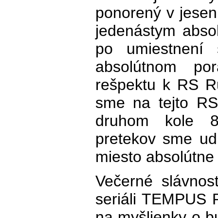
ponorený v jesen
jedenástym abso
po umiestnení 
absolútnom po
rešpektu k RS Ru
sme na tejto RS
druhom kole 8
pretekov sme ud
miesto absolútne 
Večerné slávnos
seriáli TEMPUS 
na myšlienky o b