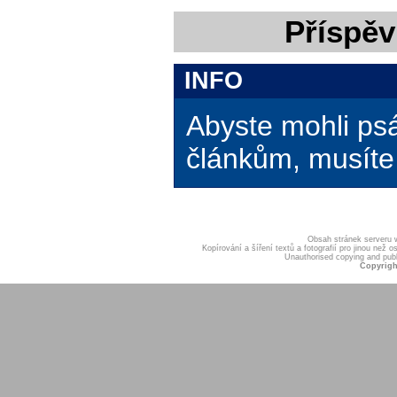
Příspěv
INFO
Abyste mohli ps
článkům, musíte 
Obsah stránek serveru
Kopírování a šíření textů a fotografií pro jinou ne
Unauthorised copying and publis
Copyrigh