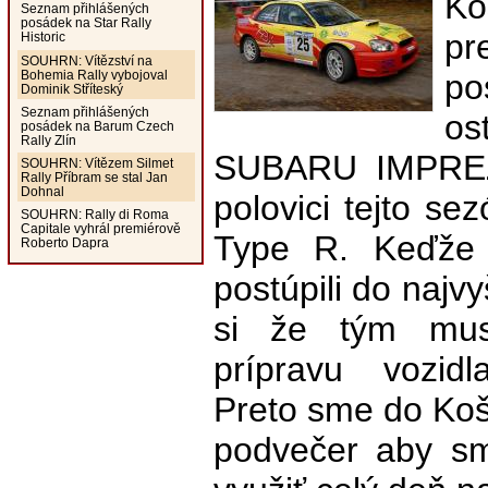
Ko
Seznam přihlášených
posádek na Star Rally
pr
Historic
SOUHRN: Vítězství na
Bohemia Rally vybojoval
po
Dominik Stříteský
Seznam přihlášených
os
posádek na Barum Czech
Rally Zlín
SUBARU IMPREZ
SOUHRN: Vítězem Silmet
Rally Příbram se stal Jan
Dohnal
polovici tejto s
SOUHRN: Rally di Roma
Capitale vyhrál premiérově
Type R. Keďže
Roberto Dapra
postúpili do najv
si že tým mus
prípravu vozidl
Preto sme do Koší
podvečer aby sm