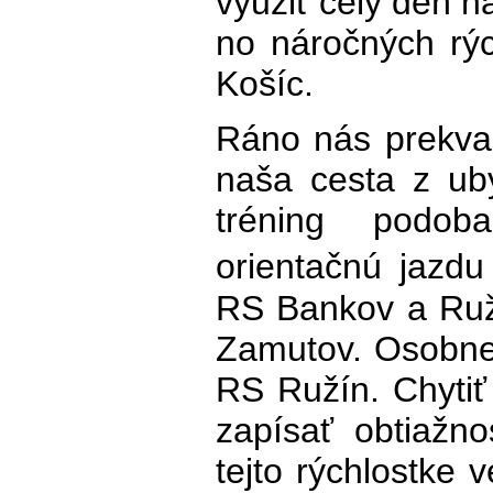
využiť celý deň n
no náročných rýc
Košíc.
Ráno nás prekvap
naša cesta z ub
tréning podob
orientačnú jazd
RS Bankov a Ruž
Zamutov. Osobne
RS Ružín. Chyti
zapísať obtiažno
tejto rýchlostke 