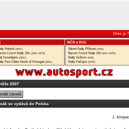
Dnes je 7
E
MČR
a
RSS
lly Poland
Silmet Rally Příbram
(JERC)
(RSS)
rum Czech Rally Zlín
Barum Czech Rally Zlín
(JERC, MČR)
(ERC+MČR)
li Ceredigion
Rally Vyškov
(JERC)
(RSS)
lly Five Cities North of Portugal
Rally Pačejov
(JERC)
(MČR)
utěže 2007
endář závodů
rsák se vydává do Polska
1. listopa