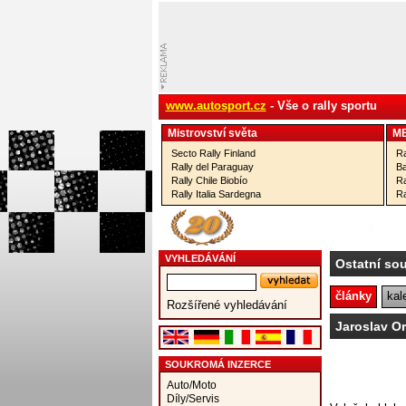
www.autosport.cz
- Vše o rally sportu
Mistrovství­ světa
M
Secto Rally Finland
Ra
Rally del Paraguay
Ba
Rally Chile Biobío
Ra
Rally Italia Sardegna
Ra
VYHLEDÁVÁNÍ
Ostatní so
články
kal
Rozšířené vyhledávání
Jaroslav O
SOUKROMÁ INZERCE
Auto/Moto
Díly/Servis