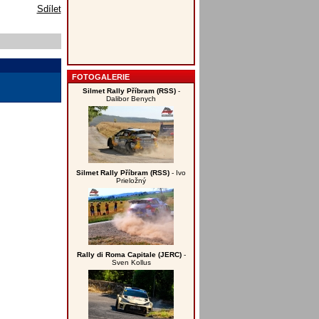
Sdílet
FOTOGALERIE
Silmet Rally Příbram (RSS)
-
Dalibor Benych
Silmet Rally Příbram (RSS)
- Ivo
Prieložný
Rally di Roma Capitale (JERC)
-
Sven Kollus