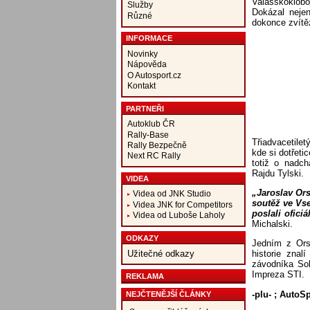
Valašskoklobo
Služby
Dokázal nejen
Různé
dokonce zvítězi
INFORMACE
Novinky
Nápověda
O Autosport.cz
Kontakt
PARTNEŘI
Autoklub ČR
Rally-Base
Třiadvacetile
Rally Bezpečně
kde si dotřeti
Next RC Rally
totiž o nadch
Rajdu Tylski.
VIDEA
„Jaroslav Ors
Videa od JNK Studio
soutěž ve Vs
Videa JNK for Competitors
poslali ofici
Videa od Luboše Laholy
Michalski.
ODKAZY
Jedním z Orsá
historie znal
Užitečné odkazy
závodníka So
Impreza STI.
REKLAMA
-plu- ; AutoS
NEJČTENĚJŠÍ ČLÁNKY