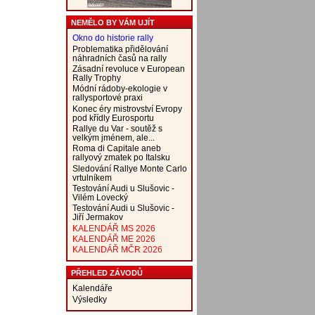
NEMĚLO BY VÁM UJÍT
Okno do historie rally
Problematika přidělování
náhradních časů na rally
Zásadní revoluce v European
Rally Trophy
Módní rádoby-ekologie v
rallysportové praxi
Konec éry mistrovství Evropy
pod křídly Eurosportu
Rallye du Var - soutěž s
velkým jménem, ale...
Roma di Capitale aneb
rallyový zmatek po Italsku
Sledování Rallye Monte Carlo
vrtulníkem
Testování Audi u Slušovic -
Vilém Lovecký
Testování Audi u Slušovic -
Jiří Jermakov
KALENDÁŘ MS 2026
KALENDÁŘ ME 2026
KALENDÁŘ MČR 2026
PŘEHLED ZÁVODŮ
Kalendáře
Výsledky