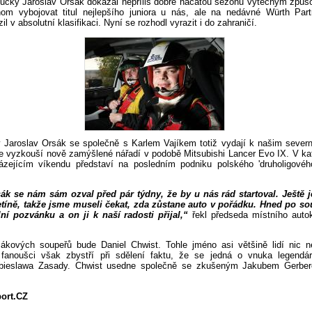
ucký Jaroslav Orsák dokázal nepříliš dobře načatou sezónu výtečným způs
om vybojovat titul nejlepšího juniora u nás, ale na nedávné Würth Part
l v absolutní klasifikaci. Nyní se rozhodl vyrazit i do zahraničí.
tý Jaroslav Orsák se společně s Karlem Vajíkem totiž vydají k našim seve
ce vyzkouší nově zamýšlené nářadí v podobě Mitsubishi Lancer Evo IX. V kate
ázejícím víkendu představí na posledním podniku polského 'druholigovéh
ák se nám sám ozval před pár týdny, že by u nás rád startoval. Ještě j
etíně, takže jsme museli čekat, zda zůstane auto v pořádku. Hned po s
ální pozvánku a on ji k naší radosti přijal,“
řekl předseda místního auto
kových soupeřů bude Daniel Chwist. Tohle jméno asi většině lidí nic n
í fanoušci však zbystří při sdělení faktu, že se jedná o vnuka legendá
bieslawa Zasady. Chwist usedne společně se zkušeným Jakubem Gerbe
port.CZ