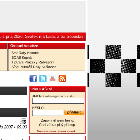
. srpna 2026, Svátek má Lada, zítra Soběslav
Ostatní­ soutěže
Star Rally Historic
BOAS Kopná
TipCars Pražský Rallysprint
Síť21 Mikuláš Rally Slušovice
PŘIHLÁŠENÍ
JMÉNO
:
nebo registrační číslo
HESLO:
Zapomněl jsem heslo.
Chci získat plný přístup.
du 2007 • 09:00
Nastavit domovskou stránku!