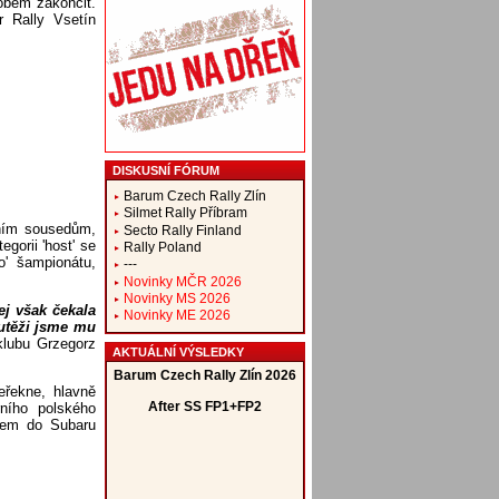
obem zakončit.
r Rally Vsetín
DISKUSNÍ FÓRUM
Barum Czech Rally Zlín
Silmet Rally Příbram
rním sousedům,
Secto Rally Finland
gorii 'host' se
Rally Poland
o' šampionátu,
---
Novinky MČR 2026
Novinky MS 2026
ej však čekala
Novinky ME 2026
outěži jsme mu
klubu Grzegorz
AKTUÁLNÍ VÝSLEDKY
eřekne, hlavně
rního polského
rem do Subaru