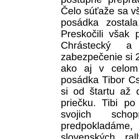
Čelo súťaže sa v
posádka zostala
Preskočili však
Chrástecký 
zabezpečenie si 2
ako aj v celom
posádka Tibor Cs
si od štartu až d
priečku. Tibi p
svojich scho
predpokladám
slovenských ral