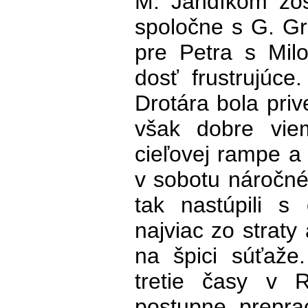
M. Jandíkom zost
spoločne s G. G
pre Petra s Mil
dosť frustrujúce
Drotára bola pri
však dobre vie
cieľovej rampe a
v sobotu náročné
tak nastúpili s
najviac zo straty
na špici súťaže.
tretie časy v
postupne prepra