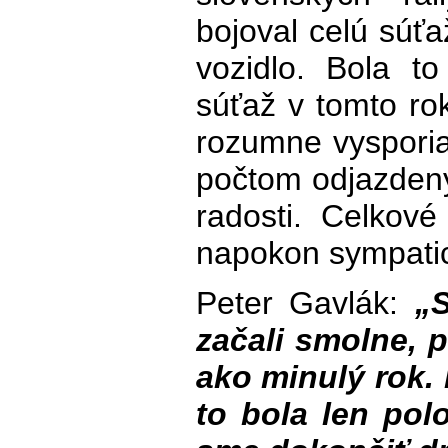
bojoval celú súťa
vozidlo. Bola to
súťaž v tomto r
rozumne vysporia
počtom odjazdený
radosti. Celkové
napokon sympati
Peter Gavlák:
„
začali smolne, p
ako minulý rok. 
to bola len pol