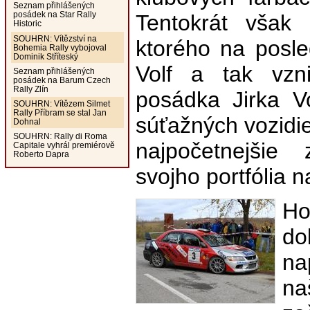
Seznam přihlášených
posádek na Star Rally
Tentokrát však 
Historic
SOUHRN: Vítězství na
ktorého na posle
Bohemia Rally vybojoval
Dominik Stříteský
Volf a tak vz
Seznam přihlášených
posádek na Barum Czech
Rally Zlín
posádka Jirka V
SOUHRN: Vítězem Silmet
Rally Příbram se stal Jan
súťažných vozidie
Dohnal
SOUHRN: Rally di Roma
najpočetnejšie 
Capitale vyhrál premiérově
Roberto Dapra
svojho portfólia 
Ho
do
na
na