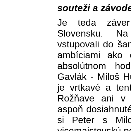
souteži a závod
Je teda záver
Slovensku. N
vstupovali do ša
ambíciami ako 
absolútnom hod
Gavlák - Miloš Hů
je vrtkavé a ten
Rožňave ani v 
aspoň dosiahnuté
si Peter s Mil
vicemajstovskú po