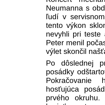
Neumanna s obdi
ľudí v servisnom
tento výkon sklo
nevyhli pri teste
Peter menil počas
výlet skončil naš
Po dôslednej p
posádky odštart
Pokračovanie 
hosťujúca posád
prvého okruhu. 