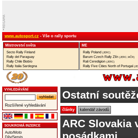
www.autosport.cz
- Vše o rally sportu
Mistrovství­ světa
ME
Secto Rally Finland
Rally Poland
(JERC)
Rally del Paraguay
Barum Czech Rally Zlín
(JERC, MČR)
Rally Chile Biobío
Rali Ceredigion
(JERC)
Rally Italia Sardegna
Rally Five Cities North of Portugal
(J
VYHLEDÁVÁNÍ
Ostatní soutěž
Rozšířené vyhledávání
články
kalendář závodů
ARC Slovakia v
SOUKROMÁ INZERCE
posádkami
Auto/Moto
Díly/Servis