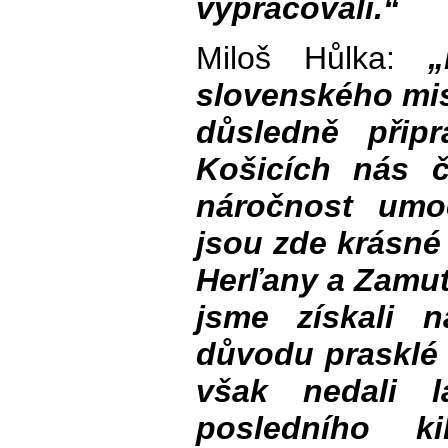
vypracovali.“
Miloš Hůlka:
„
slovenského mist
důsledně přip
Košicích nás č
náročnost umo
jsou zde krásné
Herľany a Zamut
jsme získali 
důvodu prasklé 
však nedali l
posledního ki