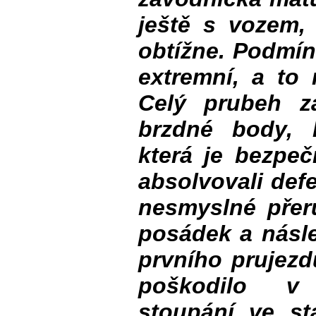
ještě s vozem, 
obtížne. Podmín
extremní, a to 
Celý prubeh z
brzdné body, l
která je bezpe
absolvovali defe
nesmyslné přer
posádek a násle
prvního prujezd
poškodilo v
stoupání ve st