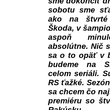
sme dokončiť d
sobotu sme sťah
ako na štvrté
Škoda, v šampio
aspoň minul
absolútne. Nič 
sa o to opäť v 
budeme na Sl
celom seriáli. 
RS ťažké. Sezón
sa chcem čo naj
premiéru so štv
Rakúsku.