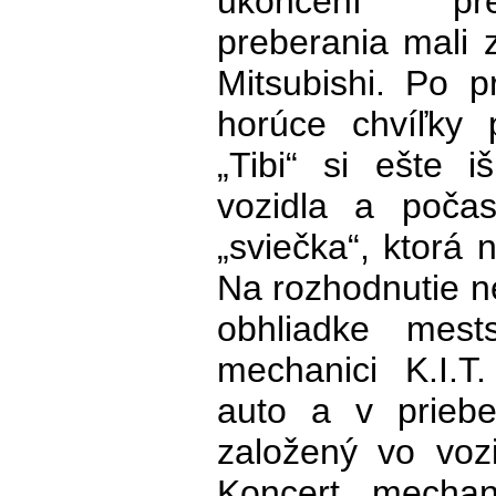
ukončení pre
preberania mali
Mitsubishi. Po p
horúce chvíľky 
„Tibi“ si ešte i
vozidla a poča
„sviečka“, ktorá 
Na rozhodnutie n
obhliadke mest
mechanici K.I.T
auto a v prieb
založený vo voz
Koncert mechan