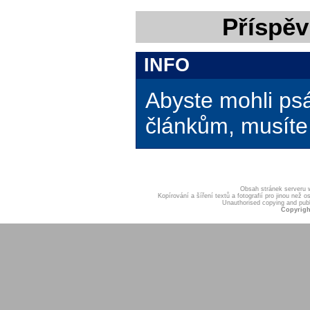
Příspěv
INFO
Abyste mohli ps
článkům, musíte 
Obsah stránek serveru
Kopírování a šíření textů a fotografií pro jinou ne
Unauthorised copying and publis
Copyrigh