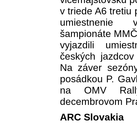
v triede A6 tretiu
umiestnenie
šampionáte MMČR
vyjazdili umie
českých jazdcov 
Na záver sezóny
posádkou P. Gav
na OMV Rall
decembrovom Praž
ARC Slovakia