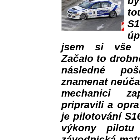
b
to
S
úp
jsem si vše 
Začalo to drobn
následné po
znamenat neúčas
mechanici za
pripravili a opr
je pilotování S
výkony pilotu
závodnická matu