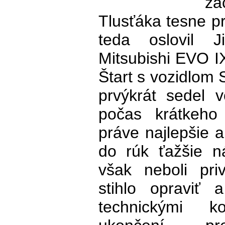
za
Tlusťáka tesne p
teda oslovil J
Mitsubishi EVO IX
Štart s vozidlom 
prvýkrát sedel 
počas krátkeho 
práve najlepšie 
do rúk ťažšie n
však neboli pri
stihlo opraviť 
technickými k