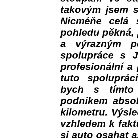
takovým jsem se
Nicméňe celá 
pohledu pěkná, 
a výrazným po
spolupráce s J
profesionální a
tuto spoluprác
bych s tímto
podnikem absol
kilometru. Výsle
vzhledem k fakt
si auto osahat a