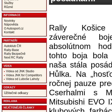
Služby
Různé
INFORMACE
Novinky
Nápověda
Rally Košice 
O Autosport.cz
Kontakt
záverečné bo
PARTNEŘI
absolútnom hod
Autoklub ČR
Rally-Base
tohto boja bola
Rally Bezpečně
Next RC Rally
naša stála posá
VIDEA
Hůlka. Na „hosť
Videa od JNK Studio
Videa JNK for Competitors
Videa od Luboše Laholy
ročnej pauze pre
ODKAZY
Cserhalmi s M
Užitečné odkazy
Mitsubishi EVO I
REKLAMA
NEJČTENĚJŠÍ ČLÁNKY
klubových farbách