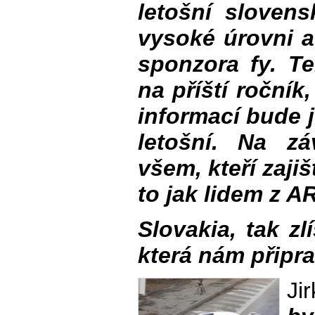
letošní slovens
vysoké úrovni a
sponzora fy. T
na příští ročník
informací bude j
letošní. Na z
všem, kteří zajiš
to jak lidem z A
Slovakia, tak zl
která nám připra
Ji