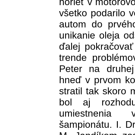
horieť v motorovo
všetko podarilo v
autom do prvého
unikanie oleja od
ďalej pokračova
trende problémo
Peter na druhe
hneď v prvom ko
stratil tak skoro
bol aj rozhod
umiestnenia
šampionátu. I. D