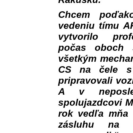
Chcem poďako
vedeniu tímu A
vytvorilo pro
počas oboch š
všetkým mechani
CS na čele s
pripravovali vo
A v neposl
spolujazdcovi Mi
rok vedľa mňa 
zásluhu na