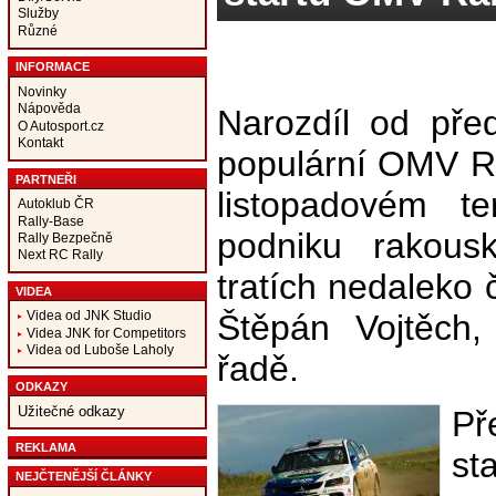
Služby
Různé
INFORMACE
Novinky
Nápověda
Narozdíl od před
O Autosport.cz
Kontakt
populární OMV Ral
PARTNEŘI
listopadovém t
Autoklub ČR
Rally-Base
podniku rakous
Rally Bezpečně
Next RC Rally
tratích nedaleko 
VIDEA
Štěpán Vojtěch, 
Videa od JNK Studio
Videa JNK for Competitors
Videa od Luboše Laholy
řadě.
ODKAZY
Užitečné odkazy
Př
REKLAMA
st
NEJČTENĚJŠÍ ČLÁNKY