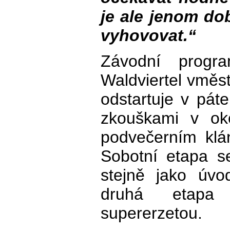
je ale jenom do
vyhovovat.“
Závodní prog
Waldviertel vměs
odstartuje v pát
zkouškami v oko
podvečerním klá
Sobotní etapa s
stejně jako úvo
druhá etapa 
supererzetou.