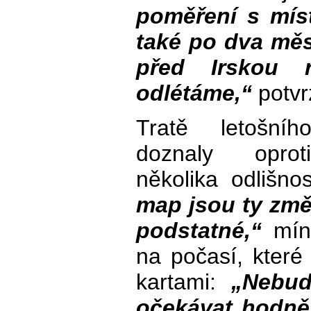
poměření s mís
také po dva měsí
před Irskou r
odlétáme,“
potvrz
Tratě letošníh
doznaly oprot
několika odlišno
map jsou ty zm
podstatné,“
míní
na počasí, kter
kartami:
„Nebud
očekávat hodně