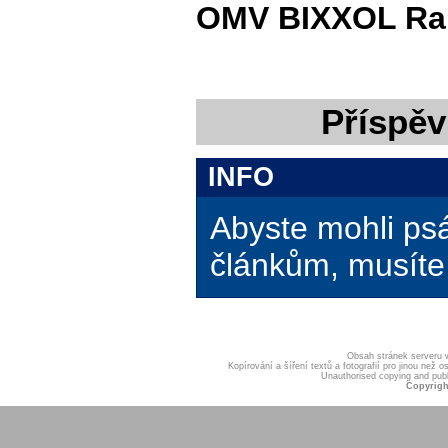
OMV BIXXOL Ral
Příspěv
INFO
Abyste mohli ps
článkům, musíte 
Obsah stránek serveru
Kopírování a šíření textů a fotografií pro jinou ne
Unauthorised copying and publis
Copyrigh