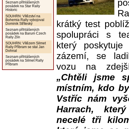
p
Seznam přihlášených
posádek na Star Rally
Historic
Ra
SOUHRN: Vítězství na
Bohemia Rally vybojoval
krátký test pobl
Dominik Stříteský
Seznam přihlášených
spolupráci s t
posádek na Barum Czech
Rally Zlín
který poskytuje
SOUHRN: Vítězem Silmet
Rally Příbram se stal Jan
Dohnal
zázemí, se ladi
Seznam přihlášených
posádek na Silmet Rally
vozu na zdejší
Příbram
„Chtěli jsme 
místním, kdo b
Vstříc nám vyš
Harrach, kter
necelé tři kilo