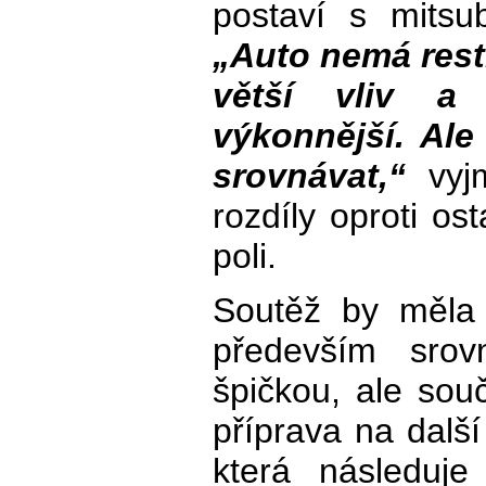
postaví s mitsu
„Auto nemá rest
větší vliv 
výkonnější. Ale
srovnávat,“
vyjm
rozdíly oproti o
poli.
Soutěž by měla 
především srov
špičkou, ale sou
příprava na další
která následuj