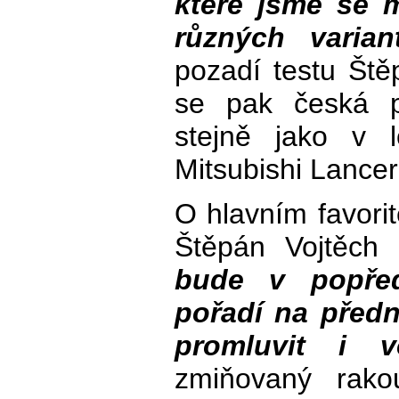
které jsme se m
různých varian
pozadí testu Št
se pak česká 
stejně jako v
Mitsubishi Lance
O hlavním favori
Štěpán Vojtěch
bude v popřed
pořadí na před
promluvit i 
zmiňovaný rako