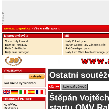
www.autosport.cz
- Vše o rally sportu
Mistrovství­ světa
ME
Secto Rally Finland
Rally Poland
(JERC)
Rally del Paraguay
Barum Czech Rally Zlín
(JERC, MČR)
Rally Chile Biobío
Rali Ceredigion
(JERC)
Rally Italia Sardegna
Rally Five Cities North of Portugal
(J
VYHLEDÁVÁNÍ
Ostatní soutěž
Rozšířené vyhledávání
články
kalendář závodů
Štěpán Vojtěch
SOUKROMÁ INZERCE
startu OMV Ral
Auto/Moto
Díly/Servis