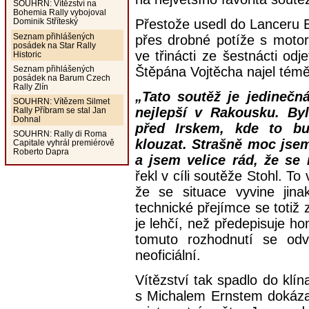
SOUHRN: Vítězství na
Bohemia Rally vybojoval
Přestože usedl do Lanceru 
Dominik Stříteský
Seznam přihlášených
přes drobné potíže s motor
posádek na Star Rally
ve třinácti ze šestnácti od
Historic
Seznam přihlášených
Štěpána Vojtěcha najel témě
posádek na Barum Czech
Rally Zlín
„Tato soutěž je jedinečn
SOUHRN: Vítězem Silmet
nejlepší v Rakousku. Byl
Rally Příbram se stal Jan
Dohnal
před Irskem, kde to b
SOUHRN: Rally di Roma
klouzat. Strašně moc jsem
Capitale vyhrál premiérově
Roberto Dapra
a jsem velice rád, že se 
řekl v cíli soutěže Stohl. To 
že se situace vyvine jin
technické přejímce se totiž z
je lehčí, než předepisuje ho
tomuto rozhodnutí se odvo
neoficiální.
Vítězství tak spadlo do klí
s Michalem Ernstem dokázal