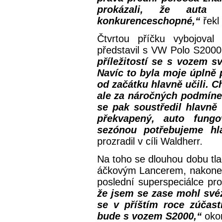
prokázali, že aut
konkurenceschopné,“
řekl
Čtvrtou příčku vybojoval
představil s VW Polo S200
příležitostí se s vozem sv
Navíc to byla moje úplně 
od začátku hlavně učili. 
ale za náročných podmíne
se pak soustředil hlavně
překvapený, auto fungo
sezónou potřebujeme hl
prozradil v cíli Waldherr.
Na toho se dlouhou dobu tla
áčkovým Lancerem, nakonec
poslední superspeciálce pr
že jsem se zase mohl svéz
se v příštím roce zúčast
bude s vozem S2000,“
okom