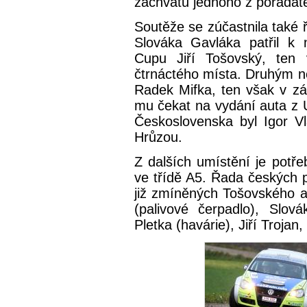
záchvatu jednoho z pořadate
Soutěže se zúčastnila také
Slováka Gavláka patřil k 
Cupu Jiří Tošovský, ten 
čtrnáctého místa. Druhým n
Radek Mifka, ten však v zá
mu čekat na vydání auta z 
Československa byl Igor Vl
Hrůzou.
Z dalších umístění je potř
ve třídě A5. Řada českých 
již zmíněných Tošovského a M
(palivové čerpadlo), Slov
Pletka (havárie), Jiří Troja