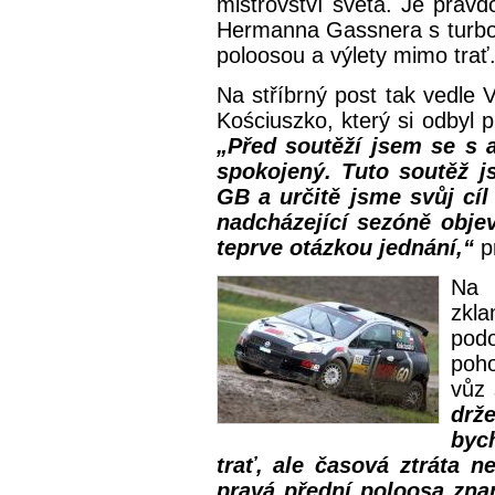
mistrovství světa. Je prav
Hermanna Gassnera s turb
poloosou a výlety mimo trať
Na stříbrný post tak vedle 
Kościuszko, který si odbyl
„Před soutěží jsem se s 
spokojený. Tuto soutěž j
GB a určitě jsme svůj cíl
nadcházející sezóně obje
teprve otázkou jednání,“
pr
Na 
zkl
pod
poh
vůz 
drž
bych
trať, ale časová ztráta 
pravá přední poloosa zna