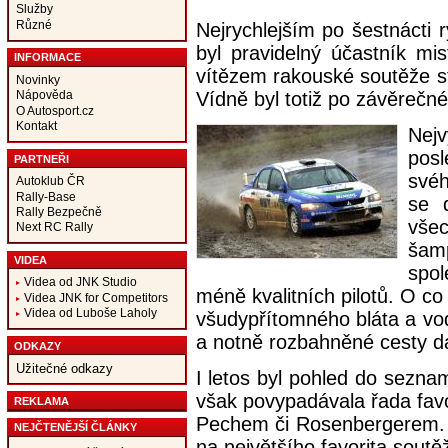
Služby
Různé
Nejrychlejším po šestnácti 
byl pravidelný účastník mi
INFORMACE
vítězem rakouské soutěže sta
Novinky
Vídně byl totiž po závěrečné
Nápověda
O Autosport.cz
Kontakt
Nej
posl
PARTNEŘI
své
Autoklub ČR
Rally-Base
se d
Rally Bezpečně
vše
Next RC Rally
šam
VIDEA
spol
Videa od JNK Studio
méně kvalitních pilotů. O co 
Videa JNK for Competitors
Videa od Luboše Laholy
všudypřítomného bláta a vo
a notně rozbahněné cesty dal
ODKAZY
Užitečné odkazy
I letos byl pohled do sezna
však povypadávala řada fav
REKLAMA
Pechem či Rosenbergerem. I
NEJČTENĚJŠÍ ČLÁNKY
na největšího favorita soutě