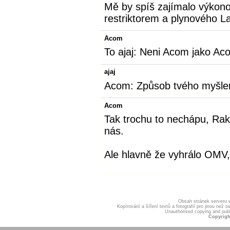
Mě by spíš zajímalo výkon
restriktorem a plynového La
Acom
To ajaj: Neni Acom jako Ac
ajaj
Acom: Způsob tvého myšlen
Acom
Tak trochu to nechápu, Raku
nás.
Ale hlavně že vyhrálo OMV
Obsah stránek serveru
Kopírování a šíření textů a fotografií pro jinou ne
Unauthorised copying and publis
Copyrigh