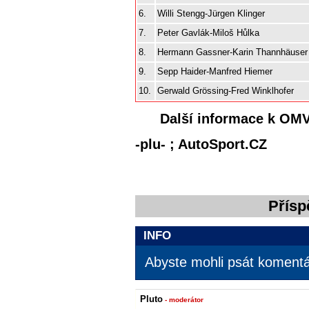
6.
Willi Stengg-Jürgen Klinger
7.
Peter Gavlák-Miloš Hůlka
8.
Hermann Gassner-Karin Thannhäuser
9.
Sepp Haider-Manfred Hiemer
10.
Gerwald Grössing-Fred Winklhofer
Další informace k OMV
-plu- ; AutoSport.CZ
Přísp
INFO
Abyste mohli psát komentář
Pluto
- moderátor