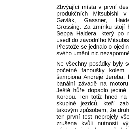
Zbvýající místa v první desít
produkčních Mitsubishi v
Gavlák, Gassner, Hai
Grössing. Za zmínku stojí
Seppa Haidera, který po 
usedl do závodního Mitsubis
Přestože se jednalo o ojedin
svého umění nic nezapomně
Ne všechny posádky byly sc
početné fanoušky kolem t
šampiona Andreje Jereba, k
banální závadě na motoru
Ještě hůře dopadlo jediné
Kordou. Ten totiž hned na 
skupině jezdců, kteří za
takovým způsobem, že druhý
ten první test neprojely vš
zrušena kvůli nutnosti v