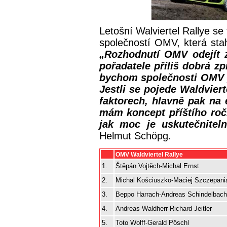
Letošní Walviertel Rallye se
společností OMV, která stah
„Rozhodnutí OMV odejít z
pořadatele příliš dobrá zp
bychom společnosti OMV p
Jestli se pojede Waldviert
faktorech, hlavně pak na
mám koncept příštího ročn
jak moc je uskutečniteln
Helmut Schöpg.
OMV Waldviertel Rallye
1.
Štěpán Vojtěch-Michal Ernst
2.
Michal Kościuszko-Maciej Szczepani
3.
Beppo Harrach-Andreas Schindelbach
4.
Andreas Waldherr-Richard Jeitler
5.
Toto Wolff-Gerald Pöschl