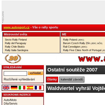
www.autosport.cz
- Vše o rally sportu
Mistrovství­ světa
ME
Secto Rally Finland
Rally Poland
(JERC)
Rally del Paraguay
Barum Czech Rally Zlín
(JERC, MČR)
Rally Chile Biobío
Rali Ceredigion
(JERC)
Rally Italia Sardegna
Rally Five Cities North of Portugal
(J
VYHLEDÁVÁNÍ
Ostatní soutěže 2007
články
kalendář závodů
Rozšířené vyhledávání
Waldviertel vyhrál Vojtě
SOUKROMÁ INZERCE
Auto/Moto
Díly/Servis