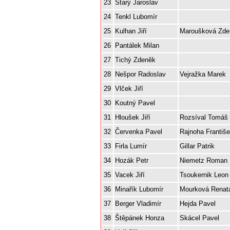
23
Starý Jaroslav
24
Tenkl Lubomír
25
Kulhan Jiří
Maroušková Zde
26
Pantálek Milan
27
Tichý Zdeněk
28
Nešpor Radoslav
Vejražka Marek
29
Vlček Jiří
30
Koutný Pavel
31
Hloušek Jiří
Rozsíval Tomáš
32
Červenka Pavel
Rajnoha Františ
33
Firla Lumír
Gillar Patrik
34
Hozák Petr
Niemetz Roman
35
Vacek Jiří
Tsoukernik Leon
36
Minařík Lubomír
Mourková Renat
37
Berger Vladimír
Hejda Pavel
38
Štěpánek Honza
Skácel Pavel