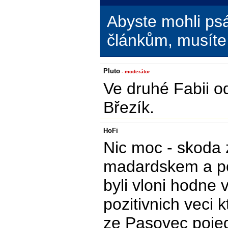
Abyste mohli ps
článkům, musíte 
Pluto
- moderátor
Ve druhé Fabii o
Březík.
HoFi
Nic moc - skoda 
madardskem a po
byli vloni hodne 
pozitivnich veci 
ze Pasovec poje