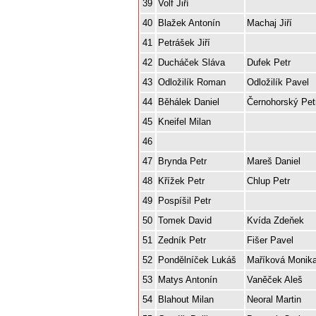
39
Volf Jiří
40
Blažek Antonín
Machaj Jiří
41
Petrášek Jiří
42
Ducháček Sláva
Dufek Petr
43
Odložilík Roman
Odložilík Pavel
44
Běhálek Daniel
Černohorský Pet
45
Kneifel Milan
46
47
Brynda Petr
Mareš Daniel
48
Křížek Petr
Chlup Petr
49
Pospíšil Petr
50
Tomek David
Kvída Zdeňek
51
Zedník Petr
Fišer Pavel
52
Pondělníček Lukáš
Maříková Monik
53
Matys Antonín
Vaněček Aleš
54
Blahout Milan
Neoral Martin