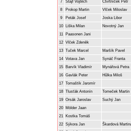
7
Štajf Vojtěch
Čtvrtníček Petr
8
Prokop Martin
Vlček Miloslav
9
Peták Josef
Joska Libor
10
Liška Milan
Novotný Jan
11
Paasonen Jani
12
Vlček Zdeněk
13
Tuček Marcel
Maršík Pavel
14
Votava Jan
Synáč Franta
15
Barvík Vladimír
Mynářová Petra
16
Gavlák Peter
Hůlka Miloš
17
Tomaštík Jaromír
18
Tlusťák Antonín
Tomeček Martin
19
Orsák Jaroslav
Suchý Jan
20
Mölder Jaan
21
Kostka Tomáš
22
Sýkora Jan
Škardová Martin