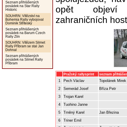
Seznam přihlášených
posádek na Star Rally
opět objeví 
Historic
SOUHRN: Vítězství na
zahraničních host
Bohemia Rally vybojoval
Dominik Stříteský
Seznam přihlášených
posádek na Barum Czech
Rally Zlín
SOUHRN: Vítězem Silmet
Rally Příbram se stal Jan
Dohnal
Seznam přihlášených
posádek na Silmet Rally
Příbram
Pražský rallysprint
seznam přihláše
1
Pech Václav
Topolánek Mirek
2
Semerád Josef
Bříza Petr
3
Trojan Karel
4
Tuohino Janne
5
Trněný Karel
Jan Březina
6
Triner Emil