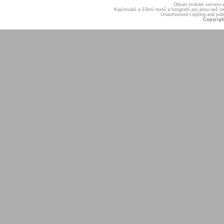
Obsah stránek serveru
Kopírování a šíření textů a fotografií pro jinou ne
Unauthorised copying and publis
Copyrigh