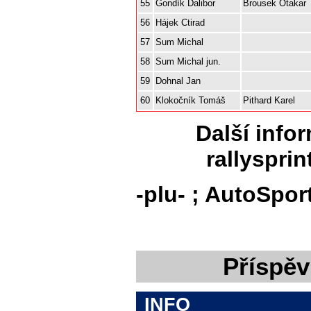
55
Gondík Dalibor
Brousek Otakar
56
Hájek Ctirad
57
Sum Michal
58
Sum Michal jun.
59
Dohnal Jan
60
Klokočník Tomáš
Pithard Karel
Další info
rallyspri
-plu- ; AutoSpor
Příspěv
INFO