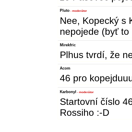
Pluto
- moderátor
Nee, Kopecký s K
nepojede (byť to 
Mirekfric
Plhus tvrdí, že ne
Acom
46 pro kopejduu
Karbonyl
- moderátor
Startovní číslo 4
Rossiho :-D