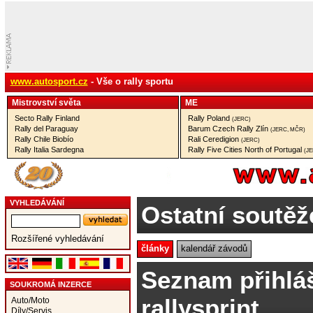
www.autosport.cz
- Vše o rally sportu
Mistrovství­ světa
ME
Secto Rally Finland
Rally Poland
(JERC)
Rally del Paraguay
Barum Czech Rally Zlín
(JERC, MČR)
Rally Chile Biobío
Rali Ceredigion
(JERC)
Rally Italia Sardegna
Rally Five Cities North of Portugal
(J
VYHLEDÁVÁNÍ
Ostatní soutěž
Rozšířené vyhledávání
články
kalendář závodů
Seznam přihlá
SOUKROMÁ INZERCE
rallysprint
Auto/Moto
Díly/Servis