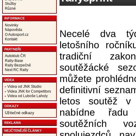
Služby
Různé
INFORMACE
Novinky
Nápověda
Necelé dva tý
O Autosport.cz
Kontakt
letošního ročník
PARTNEŘI
tradiční zak
Autoklub ČR
Rally-Base
soutěžácké sez
Rally Bezpečně
Next RC Rally
můžete prohlédno
VIDEA
definitivní sezna
Videa od JNK Studio
Videa JNK for Competitors
Videa od Luboše Laholy
letos soutěž 
ODKAZY
nabídne řadu 
Užitečné odkazy
soutěžních vo
REKLAMA
NEJČTENĚJŠÍ ČLÁNKY
spolujezdců, nav