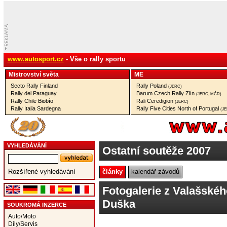
www.autosport.cz
- Vše o rally sportu
Mistrovství­ světa
ME
Secto Rally Finland
Rally Poland
(JERC)
Rally del Paraguay
Barum Czech Rally Zlín
(JERC, MČR)
Rally Chile Biobío
Rali Ceredigion
(JERC)
Rally Italia Sardegna
Rally Five Cities North of Portugal
(J
VYHLEDÁVÁNÍ
Ostatní soutěže 2007
články
kalendář závodů
Rozšířené vyhledávání
Fotogalerie z Valašskéh
Duška
SOUKROMÁ INZERCE
Auto/Moto
Díly/Servis