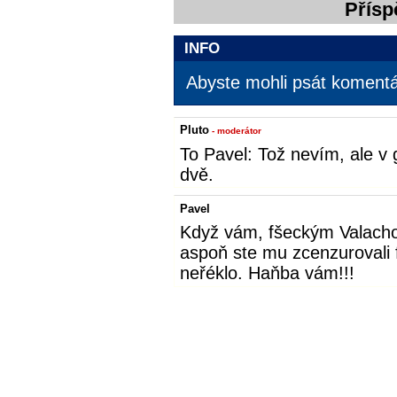
Přísp
INFO
Abyste mohli psát komentář
Pluto
- moderátor
To Pavel: Tož nevím, ale v 
dvě.
Pavel
Když vám, fšeckým Valachom
aspoň ste mu zcenzurovali 
neřéklo. Haňba vám!!!