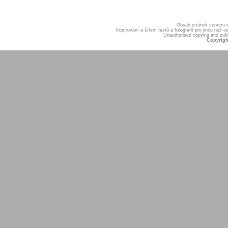
Obsah stránek serveru
Kopírování a šíření textů a fotografií pro jinou ne
Unauthorised copying and publis
Copyrigh