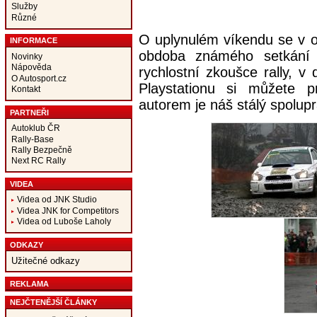
Služby
Různé
O uplynulém víkendu se v ok
INFORMACE
obdoba známého setkání 
Novinky
Nápověda
rychlostní zkoušce rally, v 
O Autosport.cz
Playstationu si můžete pr
Kontakt
autorem je náš stálý spolup
PARTNEŘI
Autoklub ČR
Rally-Base
Rally Bezpečně
Next RC Rally
VIDEA
Videa od JNK Studio
Videa JNK for Competitors
Videa od Luboše Laholy
ODKAZY
Užitečné odkazy
REKLAMA
NEJČTENĚJŠÍ ČLÁNKY