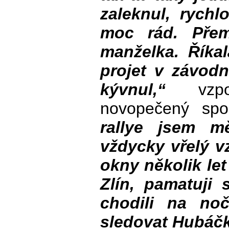
zaleknul, rych
moc rád. Přem
manželka. Říkal
projet v závodn
kývnul,“
vzpo
novopečený sp
rallye jsem m
vždycky vřelý 
okny několik let
Zlín, pamatuji 
chodili na noč
sledovat Hubáčk