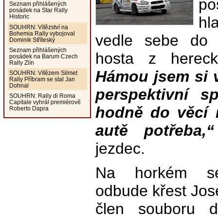
p
Seznam přihlášených
posádek na Star Rally
Historic
hl
SOUHRN: Vítězství na
Bohemia Rally vybojoval
vedle sebe do 
Dominik Stříteský
Seznam přihlášených
hosta z herec
posádek na Barum Czech
Rally Zlín
Hámou jsem si v
SOUHRN: Vítězem Silmet
Rally Příbram se stal Jan
Dohnal
perspektivní sp
SOUHRN: Rally di Roma
Capitale vyhrál premiérově
hodně do věcí m
Roberto Dapra
autě potřeba,“
jezdec.
Na horkém se
odbude křest Jos
člen souboru d