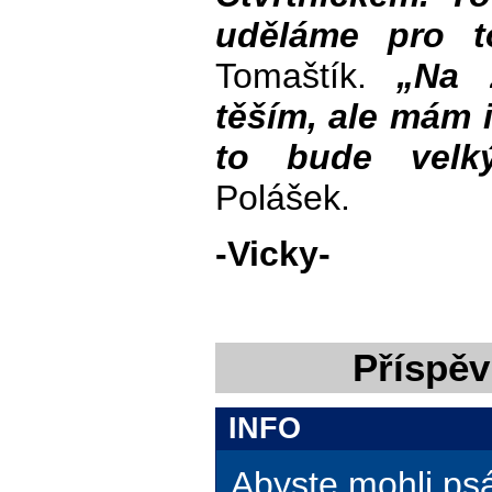
uděláme pro t
Tomaštík.
„Na 
těším, ale mám 
to bude velký
Polášek.
-Vicky-
Příspěv
INFO
Abyste mohli ps