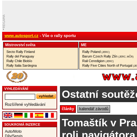
www.autosport.cz
- Vše o rally sportu
Mistrovství­ světa
ME
Secto Rally Finland
Rally Poland
(JERC)
Rally del Paraguay
Barum Czech Rally Zlín
(JERC, MČR)
Rally Chile Biobío
Rali Ceredigion
(JERC)
Rally Italia Sardegna
Rally Five Cities North of Portugal
(J
VYHLEDÁVÁNÍ
Ostatní soutěž
Rozšířené vyhledávání
články
kalendář závodů
Tomaštík v Pra
SOUKROMÁ INZERCE
roli navigátora
Auto/Moto
Díly/Servis