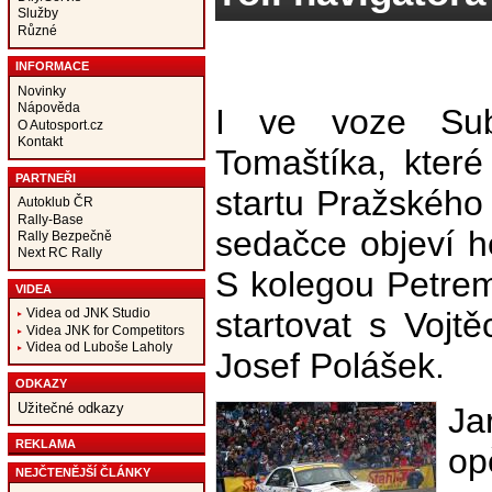
Služby
Různé
INFORMACE
Novinky
Nápověda
I ve voze Sub
O Autosport.cz
Kontakt
Tomaštíka, kter
PARTNEŘI
startu Pražského 
Autoklub ČR
Rally-Base
sedačce objeví h
Rally Bezpečně
Next RC Rally
S kolegou Petrem
VIDEA
startovat s Vojt
Videa od JNK Studio
Videa JNK for Competitors
Videa od Luboše Laholy
Josef Polášek.
ODKAZY
Užitečné odkazy
Ja
REKLAMA
op
NEJČTENĚJŠÍ ČLÁNKY