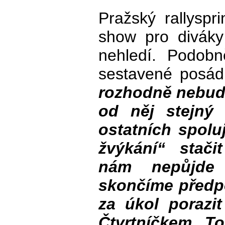
Pražský rallyspr
show pro diváky
nehledí. Podob
sestavené posád
rozhodně nebudu
od něj stejný
ostatních spolu
žvýkání“ stač
nám nepůjde 
skončíme předpo
za úkol porazit
Čtvrtníčkem. To