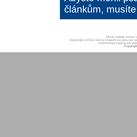
článkům, musíte 
Obsah stránek serveru
Kopírování a šíření textů a fotografií pro jinou ne
Unauthorised copying and publis
Copyrigh