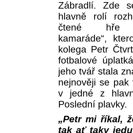
Zábradlí. Zde se
hlavně rolí roz
čtené hře „
kamaráde“, kter
kolega Petr Čtv
fotbalové úplatk
jeho tvář stala z
nejnověji se pak 
v jedné z hlavn
Poslední plavky.
„Petr mi říkal,
tak ať taky jed