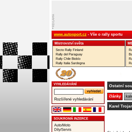
www.autosport.cz
- Vše o rally sportu
Mistrovství­ světa
M
Secto Rally Finland
Ra
Rally del Paraguay
Ba
Rally Chile Biobío
Ra
Rally Italia Sardegna
Ra
VYHLEDÁVÁNÍ
Ostatní so
články
kal
Rozšířené vyhledávání
Karel Troja
SOUKROMÁ INZERCE
Auto/Moto
Díly/Servis