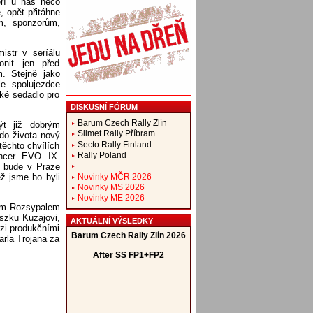
eří u nás něco
, opět přitáhne
m, sponzorům,
istr v seríálu
onit jen před
. Stejně jako
le spolujezdce
ké sedadlo pro
DISKUSNÍ FÓRUM
Barum Czech Rally Zlín
ýt již dobrým
Silmet Rally Příbram
do života nový
Secto Rally Finland
těchto chvílích
Rally Poland
ancer EVO IX.
---
an bude v Praze
Novinky MČR 2026
ž jsme ho byli
Novinky MS 2026
Novinky ME 2026
řím Rozsypalem
szku Kuzajovi,
AKTUÁLNÍ VÝSLEDKY
ezi produkčními
arla Trojana za