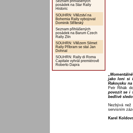
Seznam přihlášených
posádek na Star Rally
Historic
SOUHRN: Vítězství na
Bohemia Rally vybojoval
Dominik Stříteský
Seznam přihlášených
posádek na Barum Czech
Rally Zlín
SOUHRN: Vítězem Silmet
Rally Příbram se stal Jan
Dohnal
SOUHRN: Rally di Roma
Capitale vyhrál premiérově
Roberto Dapra
„Momentálně 
jako loni si
Rakousku na 
Petr Řihák d
povozit se i
bedlivě sledov
Nezbývá než 
servisním záz
Karel Koldov