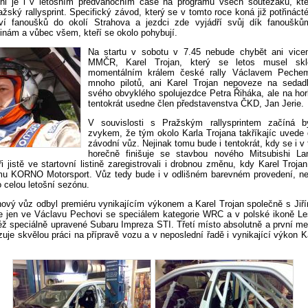
oni je i v letošním předvánočním čase na programu všech soutěžáků, kt
žský rallysprint. Specifický závod, který se v tomto roce koná již potřinácté
ví fanoušků do okolí Strahova a jezdci zde vyjádří svůj dík fanoušků
inám a vůbec všem, kteří se okolo pohybují.
Na startu v sobotu v 7.45 nebude chybět ani vicem
MMČR, Karel Trojan, který se letos musel skl
momentálním králem české rally Václavem Pechem
mnoho pilotů, ani Karel Trojan nepoveze na sedad
svého obvyklého spolujezdce Petra Řiháka, ale na hor
tentokrát usedne člen představenstva ČKD, Jan Jerie.
V souvislosti s Pražským rallysprintem začíná b
zvykem, že tým okolo Karla Trojana takříkajíc uvede 
závodní vůz. Nejinak tomu bude i tentokrát, kdy se i v 
horečně finišuje se stavbou nového Mitsubishi L
i jistě ve startovní listině zaregistrovali i drobnou změnu, kdy Karel Troj
ýmu KORNO Motorsport. Vůz tedy bude i v odlišném barevném provedení, ne
o celou letošní sezónu.
 nový vůz odbyl premiéru vynikajícím výkonem a Karel Trojan společně s Ji
ele jen ve Václavu Pechovi se speciálem kategorie WRC a v polské ikoně Le
též speciálně upravené Subaru Impreza STI. Třetí místo absolutně a první m
uje skvělou práci na přípravě vozu a v neposlední řadě i vynikající výkon K