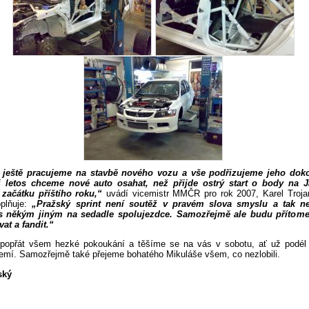
ještě pracujeme na stavbě nového vozu a vše podřizujeme jeho doko
 i letos chceme nové auto osahat, než přijde ostrý start o body na J
začátku příštího roku,“
uvádí vicemistr MMČR pro rok 2007, Karel Troja
oplňuje:
„Pražský sprint není soutěž v pravém slova smyslu a tak 
 s někým jiným na sedadle spolujezdce. Samozřejmě ale budu přítom
at a fandit.“
popřát všem hezké pokoukání a těšíme se na vás v sobotu, ať už podél 
emí. Samozřejmě také přejeme bohatého Mikuláše všem, co nezlobili.
ský