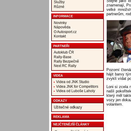
Stejně jako l
Služby
znamenají, Pra
Různé
velké množst
partnerům, rod
INFORMACE
Novinky
Nápověda
O Autosport.cz
Kontakt
PARTNEŘI
Autoklub ČR
Rally-Base
Rally Bezpečně
Next RC Rally
Pozorní čtenář
hájit barvy t
VIDEA
zvyklí vídat p
Videa od JNK Studio
Videa JNK for Competitors
Loni si zcela
našli pokořit
Videa od Luboše Laholy
který měl tak
vozy jen dokaz
ODKAZY
volantem.
Užitečné odkazy
REKLAMA
NEJČTENĚJŠÍ ČLÁNKY