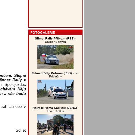
FOTOGALERIE
Silmet Rally Příbram (RSS)
-
Dalibor Benych
Silmet Rally Příbram (RSS)
- Ivo
nčení. Stejně
Prieložný
änner Rally v
n. Spolujezdec
nechávám Káju
en a vše budu
tratí a nebo v
Rally di Roma Capitale (JERC)
-
Sven Kollus
Sdílet