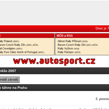
Dnes je 7
E
MČR
a
RSS
lly Poland
Silmet Rally Příbram
(JERC)
(RSS)
rum Czech Rally Zlín
Barum Czech Rally Zlín
(JERC, MČR)
(ERC+MČR)
li Ceredigion
Rally Vyškov
(JERC)
(RSS)
lly Five Cities North of Portugal
Rally Pačejov
(JERC)
(MČR)
utěže 2007
endář závodů
n táhne na Prahu
5. prosin