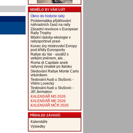
NEMĚLO BY VÁM UJÍT
Okno do historie rally
Problematika přidělování
náhradních časů na rally
Zásadní revoluce v European
Rally Trophy
Módní rádoby-ekologie v
rallysportové praxi
Konec éry mistrovství Evropy
pod křídly Eurosportu
Rallye du Var - soutěž s
velkým jménem, ale...
Roma di Capitale aneb
rallyový zmatek po Italsku
Sledování Rallye Monte Carlo
vrtulníkem
Testování Audi u Slušovic -
Vilém Lovecký
Testování Audi u Slušovic -
Jiří Jermakov
KALENDÁŘ MS 2026
KALENDÁŘ ME 2026
KALENDÁŘ MČR 2026
PŘEHLED ZÁVODŮ
Kalendáře
Výsledky