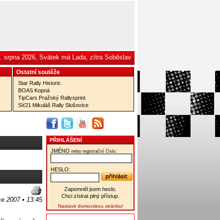
. srpna 2026, Svátek má Lada, zítra Soběslav
Ostatní­ soutěže
Star Rally Historic
BOAS Kopná
TipCars Pražský Rallysprint
Síť21 Mikuláš Rally Slušovice
PŘIHLÁŠENÍ
JMÉNO
:
nebo registrační číslo
HESLO:
Zapomněl jsem heslo.
Chci získat plný přístup.
ce 2007 • 13:45
Nastavit domovskou stránku!