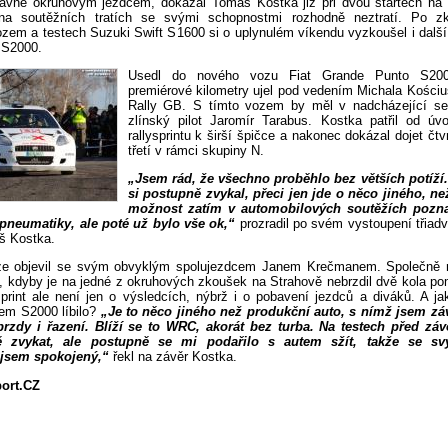
lavně okruhovým jezdcem, dokázal Tomáš Kostka již při dvou startech na
 na soutěžních tratích se svými schopnostmi rozhodně neztratí. Po z
zem a testech Suzuki Swift S1600 si o uplynulém víkendu vyzkoušel i další
 S2000.
Usedl do nového vozu Fiat Grande Punto S200
premiérové kilometry ujel pod vedením Michala Kościu
Rally GB. S tímto vozem by měl v nadcházející se
zlínský pilot Jaromír Tarabus. Kostka patřil od ú
rallysprintu k širší špičce a nakonec dokázal dojet čtv
třetí v rámci skupiny N.
„Jsem rád, že všechno proběhlo bez větších potíží
si postupně zvykal, přeci jen jde o něco jiného, n
možnost zatím v automobilových soutěžích pozn
 pneumatiky, ale poté už bylo vše ok,“
prozradil po svém vystoupení třiadv
š Kostka.
ze objevil se svým obvyklým spolujezdcem Janem Krečmanem. Společně m
í, kdyby je na jedné z okruhových zkoušek na Strahově nebrzdil dvě kola po
sprint ale není jen o výsledcích, nýbrž i o pobavení jezdců a diváků. A j
em S2000 líbilo?
„Je to něco jiného než produkční auto, s nímž jsem záv
rzdy i řazení. Blíží se to WRC, akorát bez turba. Na testech před zá
 zvykat, ale postupně se mi podařilo s autem sžít, takže se s
jsem spokojený,“
řekl na závěr Kostka.
port.CZ