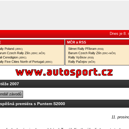
Dnes je 8.
E
MČR
a
RSS
lly Poland
Silmet Rally Příbram
(JERC)
(RSS)
rum Czech Rally Zlín
Barum Czech Rally Zlín
(JERC, MČR)
(ERC+MČR)
li Ceredigion
Rally Vyškov
(JERC)
(RSS)
lly Five Cities North of Portugal
Rally Pačejov
(JERC)
(MČR)
utěže 2007
endář závodů
spěšná premiéra s Puntem S2000
11. prosin