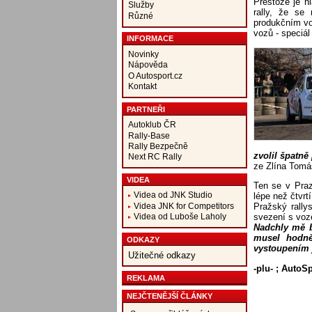
Přestože je h
Služby
rally, že se
Různé
produkčním vo
vozů - speciál
INFORMACE
Novinky
Nápověda
O Autosport.cz
Kontakt
PARTNEŘI
Autoklub ČR
Rally-Base
Rally Bezpečně
zvolil špatně
Next RC Rally
ze Zlína Tomá
VIDEA
Ten se v Pra
Videa od JNK Studio
lépe než čtvrt
Videa JNK for Competitors
Pražský rally
svezení s voz
Videa od Luboše Laholy
Nadchly mě b
musel hodně
ODKAZY
vystoupením 
Užitečné odkazy
-plu- ; AutoS
REKLAMA
NEJČTENĚJŠÍ ČLÁNKY