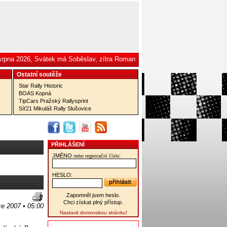
 srpna 2026, Svátek má Soběslav, zítra Roman
Ostatní­ soutěže
Star Rally Historic
BOAS Kopná
TipCars Pražský Rallysprint
Síť21 Mikuláš Rally Slušovice
PŘIHLÁŠENÍ
JMÉNO
:
nebo registrační číslo
HESLO:
Zapomněl jsem heslo.
Chci získat plný přístup.
ce 2007 • 05:00
Nastavit domovskou stránku!