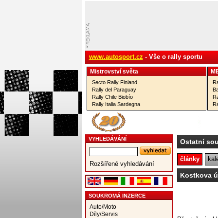
www.autosport.cz
- Vše o rally sportu
Mistrovství­ světa
M
Secto Rally Finland
Ra
Rally del Paraguay
Ba
Rally Chile Biobío
Ra
Rally Italia Sardegna
Ra
VYHLEDÁVÁNÍ
Ostatní so
články
kal
Rozšířené vyhledávání
Kostkova ú
SOUKROMÁ INZERCE
Auto/Moto
Díly/Servis