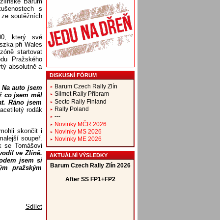
 zlínské Barum
kušenostech s
 ze soutěžních
0, který své
szka při Wales
zóně startovat
vodu Pražského
rtý absolutně a
DISKUSNÍ FÓRUM
Barum Czech Rally Zlín
. Na auto jsem
Silmet Rally Příbram
ež co jsem měl
Secto Rally Finland
at. Ráno jsem
Rally Poland
acetiletý rodák
---
Novinky MČR 2026
ohli skončit i
Novinky MS 2026
malejší soupeř.
Novinky ME 2026
ak se Tomášovi
odil ve Zlíně.
AKTUÁLNÍ VÝSLEDKY
vodem jsem si
vým pražským
Sdílet