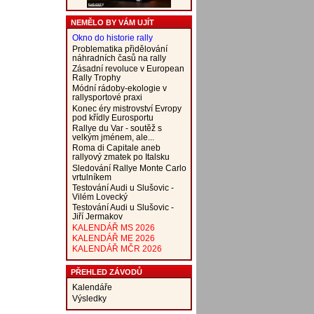
NEMĚLO BY VÁM UJÍT
Okno do historie rally
Problematika přidělování
náhradních časů na rally
Zásadní revoluce v European
Rally Trophy
Módní rádoby-ekologie v
rallysportové praxi
Konec éry mistrovství Evropy
pod křídly Eurosportu
Rallye du Var - soutěž s
velkým jménem, ale...
Roma di Capitale aneb
rallyový zmatek po Italsku
Sledování Rallye Monte Carlo
vrtulníkem
Testování Audi u Slušovic -
Vilém Lovecký
Testování Audi u Slušovic -
Jiří Jermakov
KALENDÁŘ MS 2026
KALENDÁŘ ME 2026
KALENDÁŘ MČR 2026
PŘEHLED ZÁVODŮ
Kalendáře
Výsledky