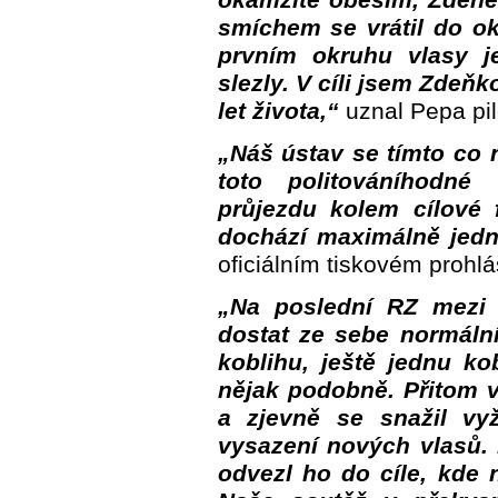
okamžitě oběsím, Zdeně
smíchem se vrátil do ok
prvním okruhu vlasy j
slezly. V cíli jsem Zdeňk
let života,“
uznal Pepa pil
„Náš ústav se tímto co
toto politováníhodné
průjezdu kolem cílové
dochází maximálně jedno
oficiálním tiskovém prohlá
„Na poslední RZ mezi 
dostat ze sebe normální
koblihu, ještě jednu ko
nějak podobně. Přitom v
a zjevně se snažil vy
vysazení nových vlasů. 
odvezl ho do cíle, kde n