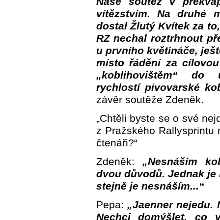
Naše soutěž v překva
vítězstvím. Na druhé 
dostal Žlutý Kvítek za to
RZ nechal roztrhnout pře
u prvního květináče, ješ
místo řádění za cílov
„koblihovištěm“ do u
rychlostí pivovarské ko
závěr soutěže Zdeněk.
„Chtěli byste se o své nej
z Pražského Rallysprintu r
čtenáři?“
Zdeněk:
„Nesnáším kob
dvou důvodů. Jednak je 
stejně je nesnáším...“
Pepa:
„Jaenner nejedu. 
Nechci domýšlet, co 