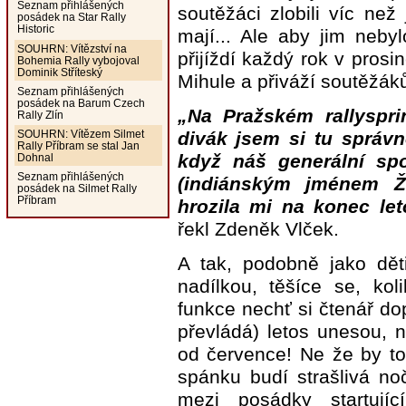
Seznam přihlášených
soutěžáci zlobili víc než
posádek na Star Rally
Historic
mají... Ale aby jim nebyl
SOUHRN: Vítězství na
přijíždí každý rok v pros
Bohemia Rally vybojoval
Dominik Stříteský
Mihule a přiváží soutěžáků
Seznam přihlášených
posádek na Barum Czech
„Na Pražském rallyspri
Rally Zlín
divák jsem si tu správ
SOUHRN: Vítězem Silmet
Rally Příbram se stal Jan
když náš generální spo
Dohnal
Seznam přihlášených
(indiánským jménem Žl
posádek na Silmet Rally
Příbram
hrozila mi na konec let
řekl Zdeněk Vlček.
A tak, podobně jako dě
nadílkou, těšíce se, ko
funkce nechť si čtenář dop
převládá) letos unesou, 
od července! Ne že by tol
spánku budí strašlivá no
mezi posádky startujíc