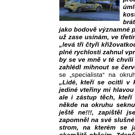
úml
kos
brá
jako bodově významné př
už zase usínám, ve třetí
„levá tři čtyři křižovat
plné rychlosti zahnul vpr
by se ve mně v té chvíl
zahlédl mihnout se červe
se „specialista“ na okr
„Lidé, kteří se ocitli v
jediné vteřiny mi hlavou
ale i zástup těch, kteř
někde na okruhu seknu
ještě ne!!!, zapištěl j
zapomněl na své slušné 
strom, na kterém se j