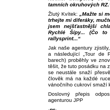
tamních okruhových RZ.
Žlutý Kvítek:
„Mažte si mě
trhejte mi diferáky, muč
jsem nejšťastnější ch
Rychlé Šípy... (Čo to
rallysprint...“
Jak naše agentury zjistil
a následující „Tour de
barech) proběhly ve zno
těšit, že tuto posádku na
se neustále snaží přesvě
člověk má na každé ruce 
vánočního cukroví smaží ko
Doslovný přepis odpo
agenturou JPP
-pr-