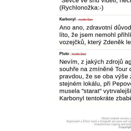
"Ševce ve snu viděti, nec
(Rychlonožka:-)
Karbonyl
- moderátor
Ano ano, zdravotní důvody
líto, že jsem nemohl přih
vozejčků, který Zdeněk le
Pluto
- moderátor
Nevím, z jakých zdrojů a
souhře na zmíněné Tour de
pravdou, že se oba výše z
stejném lokálu, při Pepo
musela "starat" vytrvalejš
Karbonyl tentokráte zbab
Obsah stránek serveru
Kopírování a šíření textů a fotografií pro jinou ne
Unauthorised copying and publis
Copyrigh