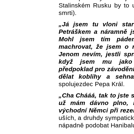
Stalinském Rusku by to 
smrti).
„Já jsem tu vloni star
Petráškem a náramně jsm
Mohl jsem tím páde
machrovat, že jsem o r
Jenom nevím, jestli spr
když jsem mu jako n
předpoklad pro závodění
dělat koblihy a sehnat
spolujezdec Pepa Král.
„Cha Chááá, tak to jste 
už mám dávno plno, na
východní Němci při rezer
uších, a druhdy sympatick
nápadně podobat Hanibalu