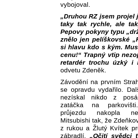
vybojoval.
„Druhou RZ jsem projel 
taky tak rychle, ale t
Pepovy pokyny typu „drž
znělo jen pelíškovské „
si hlavu kdo s kým. Mus
cenu!“ Trapný vtip nezop
retardér trochu úzký i
odvetu Zdeněk.
Závodění na prvním Stra
se opravdu vydařilo. Da
nezískal nikdo z posá
zatáčka na parkovišt
průjezdu nakopla ne
Mitsubishi tak, že Zdeňkov
z rukou a Žlutý Kvítek p
zábradlí.
„Očití svědci t