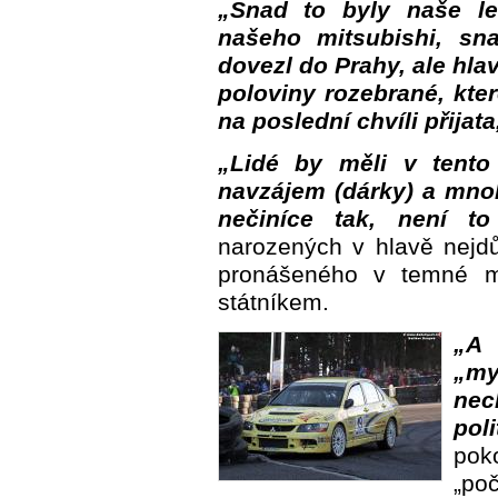
„Snad to byly naše le
našeho mitsubishi, sna
dovezl do Prahy, ale hla
poloviny rozebrané, kter
na poslední chvíli přijata
„Lidé by měli v tento 
navzájem (dárky) a mno
nečiníce tak, není to
narozených v hlavě nejdů
pronášeného v temné m
státníkem.
„A
„m
nec
pol
pok
„poč