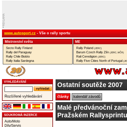
www.autosport.cz
- Vše o rally sportu
Mistrovství­ světa
ME
Secto Rally Finland
Rally Poland
(JERC)
Rally del Paraguay
Barum Czech Rally Zlín
(JERC, MČR)
Rally Chile Biobío
Rali Ceredigion
(JERC)
Rally Italia Sardegna
Rally Five Cities North of Portugal
(J
VYHLEDÁVÁNÍ
Ostatní soutěže 2007
Rozšířené vyhledávání
články
kalendář závodů
Malé předvánoční zam
Pražském Rallysprint
SOUKROMÁ INZERCE
Auto/Moto
Díly/Servis