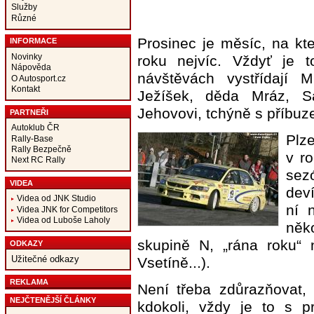
Služby
Různé
Prosinec je měsíc, na kte
INFORMACE
Novinky
roku nejvíc. Vždyť je
Nápověda
návštěvách vystřídají 
O Autosport.cz
Kontakt
Ježíšek, děda Mráz, S
Jehovovi, tchýně s příbuze
PARTNEŘI
Autoklub ČR
Plz
Rally-Base
Rally Bezpečně
v r
Next RC Rally
sez
VIDEA
deví
Videa od JNK Studio
ní 
Videa JNK for Competitors
Videa od Luboše Laholy
něk
skupině N, „rána roku“ 
ODKAZY
Užitečné odkazy
Vsetíně...).
REKLAMA
Není třeba zdůrazňovat, 
NEJČTENĚJŠÍ ČLÁNKY
kdokoli, vždy je to s 