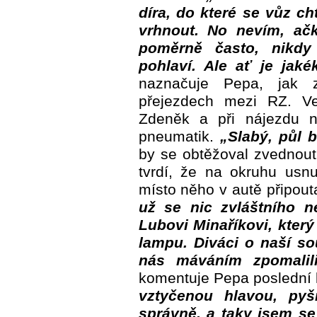
díra, do které se vůz ch
vrhnout. No nevím, ačk
poměrně často, nikdy
pohlaví. Ale ať je jak
naznačuje Pepa, jak 
přejezdech mezi RZ. Ve
Zdeněk a při nájezdu n
pneumatik.
„Slabý, půl 
by se obtěžoval zvednout 
tvrdí, že na okruhu usnu
místo něho v autě připou
už se nic zvláštního n
Lubovi Minaříkovi, kter
lampu. Diváci o naší so
nás máváním zpomalili
komentuje Pepa poslední 
vztyčenou hlavou, pyš
správně, a taky jsem se 