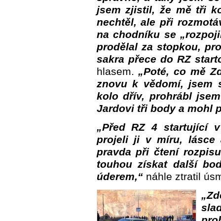
jsem zjistil, že mě tři
nechtěl, ale při rozmo
na chodníku se „rozpoji
prodělal za stopkou, pro
sakra přece do RZ starto
hlasem.
„Poté, co mě Zd
znovu k vědomí, jsem s 
kolo dřív, prohrábl jsem
Jardovi tři body a mohl 
„Před RZ 4 startující 
projeli ji v míru, lásc
pravda při čtení rozpisu
touhou získat další bo
úderem,“
náhle ztratil ú
„Z
sl
pro