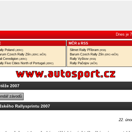
Dnes je 7
E
MČR
a
RSS
lly Poland
Silmet Rally Příbram
(JERC)
(RSS)
rum Czech Rally Zlín
Barum Czech Rally Zlín
(JERC, MČR)
(ERC+MČR)
li Ceredigion
Rally Vyškov
(JERC)
(RSS)
lly Five Cities North of Portugal
Rally Pačejov
(JERC)
(MČR)
utěže 2007
endář závodů
žského Rallysprintu 2007
22. úno