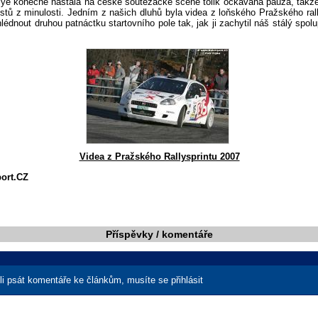
lye konečně nastala na české soutěžácké scéně tolik očkávaná pauza, takže
stů z minulosti. Jedním z našich dluhů byla videa z loňského Pražského ral
lédnout druhou patnáctku startovního pole tak, jak ji zachytil náš stálý spol
Videa z Pražského Rallysprintu 2007
port.CZ
Příspěvky / komentáře
i psát komentáře ke článkům, musíte se přihlásit