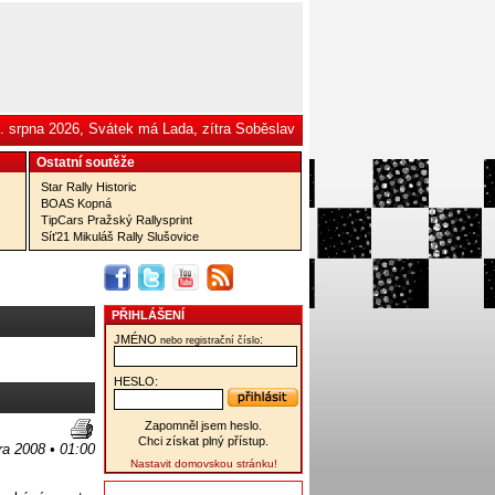
. srpna 2026, Svátek má Lada, zítra Soběslav
Ostatní­ soutěže
Star Rally Historic
BOAS Kopná
TipCars Pražský Rallysprint
Síť21 Mikuláš Rally Slušovice
PŘIHLÁŠENÍ
JMÉNO
:
nebo registrační číslo
HESLO:
Zapomněl jsem heslo.
Chci získat plný přístup.
ra 2008 • 01:00
Nastavit domovskou stránku!