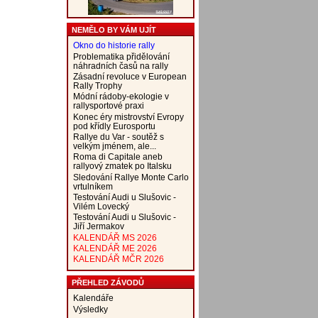
NEMĚLO BY VÁM UJÍT
Okno do historie rally
Problematika přidělování
náhradních časů na rally
Zásadní revoluce v European
Rally Trophy
Módní rádoby-ekologie v
rallysportové praxi
Konec éry mistrovství Evropy
pod křídly Eurosportu
Rallye du Var - soutěž s
velkým jménem, ale...
Roma di Capitale aneb
rallyový zmatek po Italsku
Sledování Rallye Monte Carlo
vrtulníkem
Testování Audi u Slušovic -
Vilém Lovecký
Testování Audi u Slušovic -
Jiří Jermakov
KALENDÁŘ MS 2026
KALENDÁŘ ME 2026
KALENDÁŘ MČR 2026
PŘEHLED ZÁVODŮ
Kalendáře
Výsledky