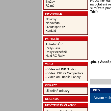
Po Jänner Ral
Služby
na dotažení re
Různé
si můžete proh
Trhlík.
INFORMACE
Novinky
Nápověda
O Autosport.cz
Kontakt
PARTNEŘI
Autoklub ČR
Rally-Base
Rally Bezpečně
Next RC Rally
-plu- ; AutoS
VIDEA
Videa od JNK Studio
Videa JNK for Competitors
Videa od Luboše Laholy
ODKAZY
INFO
Užitečné odkazy
Abyste mohl
REKLAMA
NEJČTENĚJŠÍ ČLÁNKY