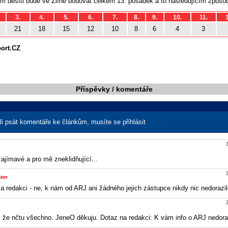
ým desíti bude ve Zlíně bodovat celkem 13. posádek a to následujícím způs
3.
4.
5.
6.
7.
8.
9.
10.
11.
21
18
15
12
10
8
6
4
3
port.CZ
Příspěvky / komentáře
i psát komentáře ke článkům, musíte se přihlásit
zajímavé a pro mě zneklidňující...
tor
 redakci - ne, k nám od ARJ ani žádného jejich zástupce nikdy nic nedorazil
, že nčtu všechno. JeneO děkuju. Dotaz na redakci: K vám info o ARJ nedora