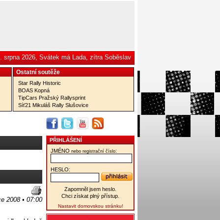
. srpna 2026, Svátek má Lada, zítra Soběslav
Ostatní­ soutěže
Star Rally Historic
BOAS Kopná
TipCars Pražský Rallysprint
Síť21 Mikuláš Rally Slušovice
PŘIHLÁŠENÍ
JMÉNO
:
nebo registrační číslo
HESLO:
Zapomněl jsem heslo.
Chci získat plný přístup.
ce 2008 • 07:00
Nastavit domovskou stránku!