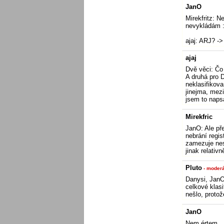
JanO
Mirekfritz: N
nevykládám :
ajaj: ARJ? ->
ajaj
Dvě věci: Čo
A druhá pro 
neklasifikova
jinejma, mezi
jsem to naps
Mirekfric
JanO: Ale pře
nebrání regi
zamezuje nes
jinak relativ
Pluto
- moderá
Danysi, JanO 
celkové klas
nešlo, proto
JanO
Nem értem…