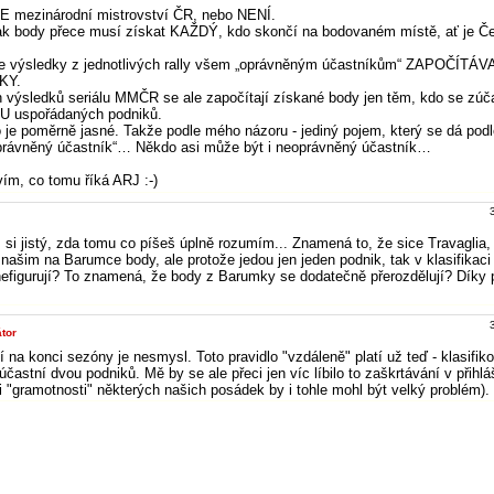
 mezinárodní mistrovství ČR, nebo NENÍ.
k body přece musí získat KAŽDÝ, kdo skončí na bodovaném místě, ať je Č
 výsledky z jednotlivých rally všem „oprávněným účastníkům“ ZAPOČÍTÁV
KY.
 výsledků seriálu MMČR se ale započítají získané body jen těm, kdo se zúča
U uspořádaných podniků.
 je poměrně jasné. Takže podle mého názoru - jediný pojem, který se dá podle
oprávněný účastník“… Někdo asi může být i neoprávněný účastník…
vím, co tomu říká ARJ :-)
 si jistý, zda tomu co píšeš úplně rozumím... Znamená to, že sice Travaglia,
 našim na Barumce body, ale protože jedou jen jeden podnik, tak v klasifikac
efigurují? To znamená, že body z Barumky se dodatečně přerozdělují? Díky
tor
 na konci sezóny je nesmysl. Toto pravidlo "vzdáleně" platí už teď - klasifik
účastní dvou podniků. Mě by se ale přeci jen víc líbilo to zaškrtávání v přihlá
i "gramotnosti" některých našich posádek by i tohle mohl být velký problém).