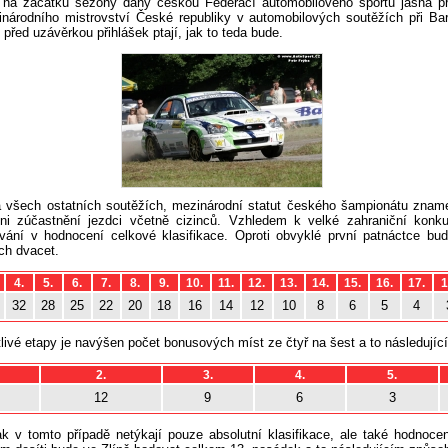
 na začátku sezóny dány českou Federací automobilového sportu jasná pr
národního mistrovství České republiky v automobilových soutěžích při Bar
n před uzávěrkou přihlášek ptají, jak to teda bude.
a všech ostatních soutěžích, mezinárodní statut českého šampionátu zna
ni zúčastnění jezdci včetně cizinců. Vzhledem k velké zahraniční konk
vání v hodnocení celkové klasifikace. Oproti obvyklé první patnáctce b
ch dvacet.
4.
5.
6.
7.
8.
9.
10.
11.
12.
13.
14.
15.
16.
17.
1
32
28
25
22
20
18
16
14
12
10
8
6
5
4
tlivé etapy je navýšen počet bonusových míst ze čtyř na šest a to následují
2.
3.
4.
5.
12
9
6
3
 v tomto případě netýkají pouze absolutní klasifikace, ale také hodnocení