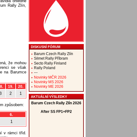
avidla ohledně
um Rally Zlín,
DISKUSNÍ FÓRUM
Barum Czech Rally Zlín
Silmet Rally Příbram
mená, že mohou
Secto Rally Finland
urenci se však
Rally Poland
ude na Barumce
---
Novinky MČR 2026
Novinky MS 2026
8.
19.
20.
Novinky ME 2026
3
2
1
AKTUÁLNÍ VÝSLEDKY
cím způsobem:
6.
1
 v rámci tříd.