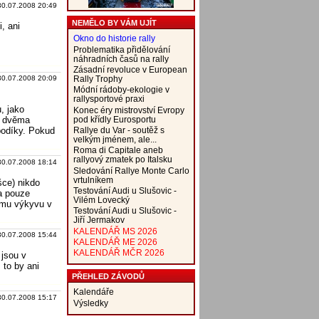
30.07.2008 20:49
NEMĚLO BY VÁM UJÍT
, ani
Okno do historie rally
Problematika přidělování
náhradních časů na rally
Zásadní revoluce v European
Rally Trophy
30.07.2008 20:09
Módní rádoby-ekologie v
rallysportové praxi
, jako
Konec éry mistrovství Evropy
pod křídly Eurosportu
zi dvěma
Rallye du Var - soutěž s
 bodíky. Pokud
velkým jménem, ale...
Roma di Capitale aneb
rallyový zmatek po Italsku
30.07.2008 18:14
Sledování Rallye Monte Carlo
vrtulníkem
šce) nikdo
Testování Audi u Slušovic -
Ta pouze
Vilém Lovecký
ému výkyvu v
Testování Audi u Slušovic -
Jiří Jermakov
KALENDÁŘ MS 2026
30.07.2008 15:44
KALENDÁŘ ME 2026
KALENDÁŘ MČR 2026
 jsou v
 to by ani
PŘEHLED ZÁVODŮ
Kalendáře
30.07.2008 15:17
Výsledky