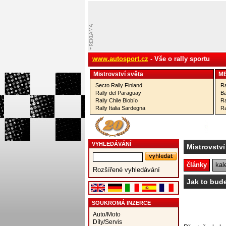
www.autosport.cz
- Vše o rally sportu
Mistrovství­ světa
M
Secto Rally Finland
Ra
Rally del Paraguay
Ba
Rally Chile Biobío
Ra
Rally Italia Sardegna
Ra
VYHLEDÁVÁNÍ
Mistrovstv
články
kal
Rozšířené vyhledávání
Jak to bud
SOUKROMÁ INZERCE
Auto/Moto
Díly/Servis