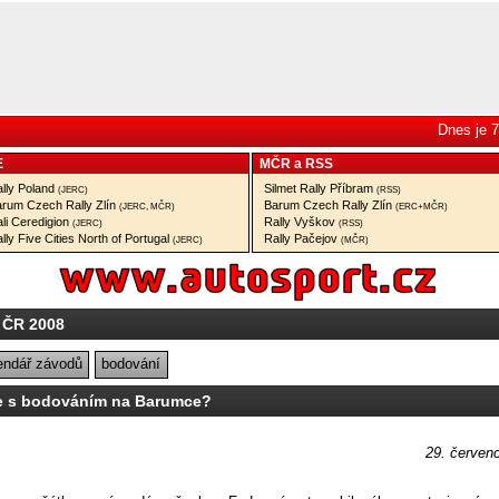
Dnes je 7
E
MČR
a
RSS
lly Poland
Silmet Rally Příbram
(JERC)
(RSS)
rum Czech Rally Zlín
Barum Czech Rally Zlín
(JERC, MČR)
(ERC+MČR)
li Ceredigion
Rally Vyškov
(JERC)
(RSS)
lly Five Cities North of Portugal
Rally Pačejov
(JERC)
(MČR)
í ČR 2008
endář závodů
bodování
e s bodováním na Barumce?
29. červen