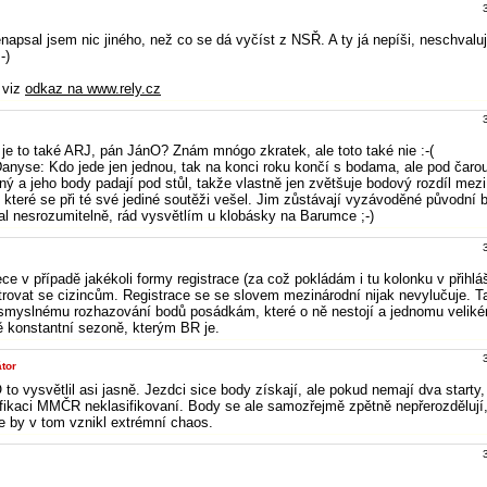
enapsal jsem nic jiného, než co se dá vyčíst z NSŘ. A ty já nepíši, neschvaluji
-)
 viz
odkaz na www.rely.cz
 je to také ARJ, pán JánO? Znám mnógo zkratek, ale toto také nie :-(
Danyse: Kdo jede jen jednou, tak na konci roku končí s bodama, ale pod čarou
ný a jeho body padají pod stůl, takže vlastně jen zvětšuje bodový rozdíl me
 které se při té své jediné soutěži vešel. Jim zůstávají vyzávoděné původní
al nesrozumitelně, rád vysvětlím u klobásky na Barumce ;-)
ce v případě jakékoli formy registrace (za což pokládám i tu kolonku v přihlá
strovat se cizincům. Registrace se se slovem mezinárodní nijak nevylučuje. 
myslnému rozhazování bodů posádkám, které o ně nestojí a jednomu velik
ně konstantní sezoně, kterým BR je.
tor
to vysvětlil asi jasně. Jezdci sice body získají, ale pokud nemají dva starty,
ifikaci MMČR neklasifikovaní. Body se ale samozřejmě zpětně nepřerozdělují,
že by v tom vznikl extrémní chaos.