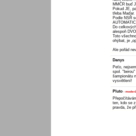
MMČR buď JE
Pokud JE, pa
třeba Maďar.
Podle NSŘ se
AUTOMATIC
Do celkových
alespoň DVO
Toto všechno
ohýbat, je „
Ale pořád ne
Danys
Peťo, nejsem
spol. "berou"
šampionátu n
vysvětlení!
Pluto
- moderá
Přepočítávání
ten, kdo se z
pravda, že př