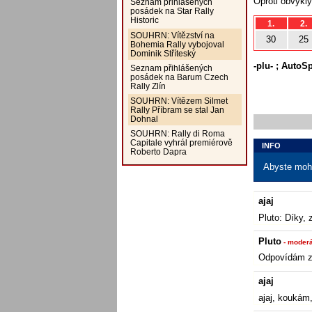
Oproti obvykl
Seznam přihlášených
posádek na Star Rally
Historic
1.
2.
SOUHRN: Vítězství na
30
25
Bohemia Rally vybojoval
Dominik Stříteský
-plu- ; AutoS
Seznam přihlášených
posádek na Barum Czech
Rally Zlín
SOUHRN: Vítězem Silmet
Rally Příbram se stal Jan
Dohnal
SOUHRN: Rally di Roma
Capitale vyhrál premiérově
INFO
Roberto Dapra
Abyste mohl
ajaj
Pluto: Díky, 
Pluto
- moderá
Odpovídám za
ajaj
ajaj, koukám