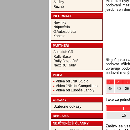
Přestože byly
Služby
bodování mezi
Různé
jezdci se i de
INFORMACE
Novinky
Nápověda
O Autosport.cz
Kontakt
PARTNEŘI
Autoklub ČR
Rally-Base
Stejně jako n
Rally Bezpečně
bodovat všich
Next RC Rally
upravuje bodo
bodovat rovný
VIDEA
Videa od JNK Studio
1.
2.
3.
Videa JNK for Competitors
45
40
36
Videa od Luboše Laholy
Také za jedno
ODKAZY
Užitečné odkazy
1.
15
REKLAMA
NEJČTENĚJŠÍ ČLÁNKY
Změny se však