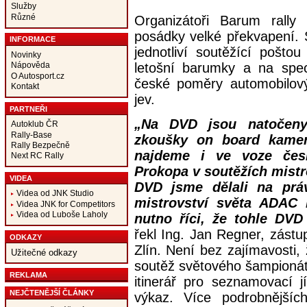
Služby
Různé
Organizátoři Barum rally 
posádky velké překvapení. 
INFORMACE
jednotliví soutěžící pošto
Novinky
letošní barumky a na speci
Nápověda
O Autosport.cz
české poměry automobilov
Kontakt
jev.
PARTNEŘI
„Na DVD jsou natočeny
Autoklub ČR
Rally-Base
zkoušky on board kamero
Rally Bezpečně
najdeme i ve voze čes
Next RC Rally
Prokopa v soutěžích mistr
VIDEA
DVD jsme dělali na práv
Videa od JNK Studio
mistrovství světa ADAC 
Videa JNK for Competitors
Videa od Luboše Laholy
nutno říci, že tohle DVD
řekl Ing. Jan Regner, zástu
ODKAZY
Zlín. Není bez zajímavosti,
Užitečné odkazy
soutěž světového šampionátu
REKLAMA
itinerář pro seznamovací j
NEJČTENĚJŠÍ ČLÁNKY
výkaz. Více podrobnějších