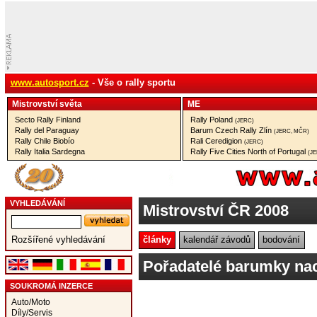
www.autosport.cz
- Vše o rally sportu
Mistrovství­ světa
ME
Secto Rally Finland
Rally Poland
(JERC)
Rally del Paraguay
Barum Czech Rally Zlín
(JERC, MČR)
Rally Chile Biobío
Rali Ceredigion
(JERC)
Rally Italia Sardegna
Rally Five Cities North of Portugal
(J
VYHLEDÁVÁNÍ
Mistrovství ČR 2008
články
kalendář závodů
bodování
Rozšířené vyhledávání
Pořadatelé barumky nach
SOUKROMÁ INZERCE
Auto/Moto
Díly/Servis