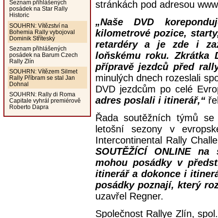
stránkách pod adresou www
Seznam přihlášených
posádek na Star Rally
Historic
„Naše DVD koreponduj
SOUHRN: Vítězství na
kilometrové pozice, starty
Bohemia Rally vybojoval
Dominik Stříteský
retardéry a je zde i z
Seznam přihlášených
loňskému roku. Zkrátka
posádek na Barum Czech
Rally Zlín
přípravě jezdců před rally
SOUHRN: Vítězem Silmet
minulých dnech rozeslali sp
Rally Příbram se stal Jan
Dohnal
DVD jezdcům po celé Evr
SOUHRN: Rally di Roma
adres poslali i itinerář,“
ře
Capitale vyhrál premiérově
Roberto Dapra
Řada soutěžních týmů se 
letošní sezony v evropsk
Intercontinental Rally Chal
SOUTĚŽÍCÍ ONLINE na st
mohou posádky v předsti
itinerář a dokonce i itin
posádky poznají, který ro
uzavřel Regner.
Společnost Rallye Zlín, spol.