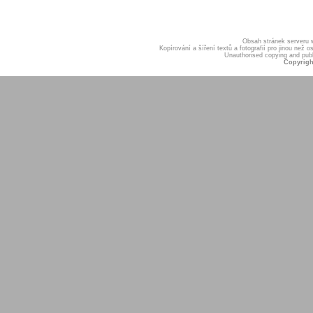
Obsah stránek serveru
Kopírování a šíření textů a fotografií pro jinou ne
Unauthorised copying and publis
Copyrigh