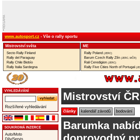
www.autosport.cz
- Vše o rally sportu
Mistrovství­ světa
ME
Secto Rally Finland
Rally Poland
(JERC)
Rally del Paraguay
Barum Czech Rally Zlín
(JERC, MČR)
Rally Chile Biobío
Rali Ceredigion
(JERC)
Rally Italia Sardegna
Rally Five Cities North of Portugal
(J
VYHLEDÁVÁNÍ
Mistrovství ČR
Rozšířené vyhledávání
články
kalendář závodů
bodování
Barumka nabíd
SOUKROMÁ INZERCE
doprovodný p
Auto/Moto
Díly/Servis