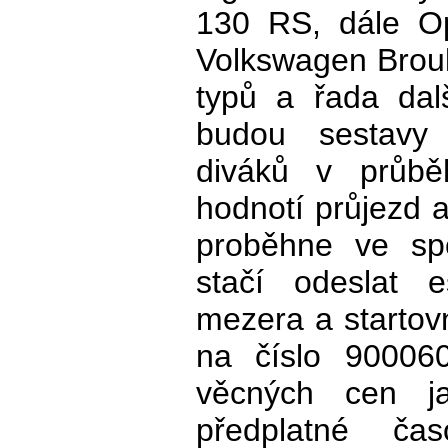
130 RS, dále O
Volkswagen Brouk
typů a řada dalš
budou sestavy
diváků v průběh
hodnotí průjezd a
proběhne ve spo
stačí odeslat
mezera a startovn
na číslo 90006
věcných cen ja
předplatné ča