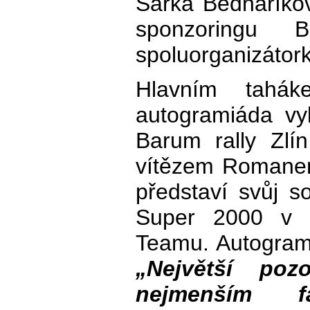
Šárka Bednaříko
sponzoringu 
spoluorganizátork
Hlavním tahá
autogramiáda vy
Barum rally Zlí
vítězem Romanem
představí svůj 
Super 2000 v 
Teamu. Autogram
„Největší poz
nejmenším f