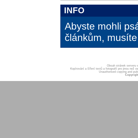
INFO
Abyste mohli ps
článkům, musíte 
Obsah stránek serveru
Kopírování a šíření textů a fotografií pro jinou ne
Unauthorised copying and publis
Copyrigh