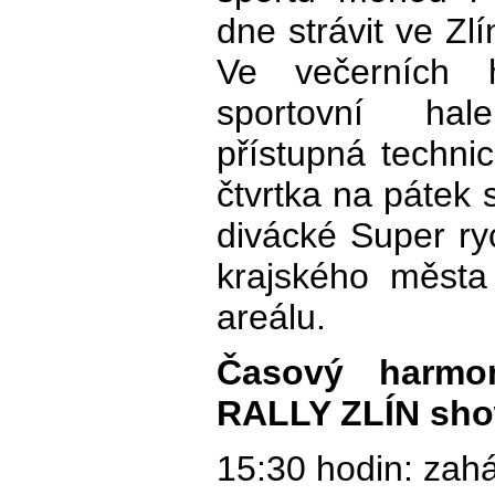
dne strávit ve Zl
Ve večerních 
sportovní hal
přístupná techni
čtvrtka na pátek 
divácké Super ryc
krajského města
areálu.
Časový harm
RALLY ZLÍN sho
15:30 hodin: zah