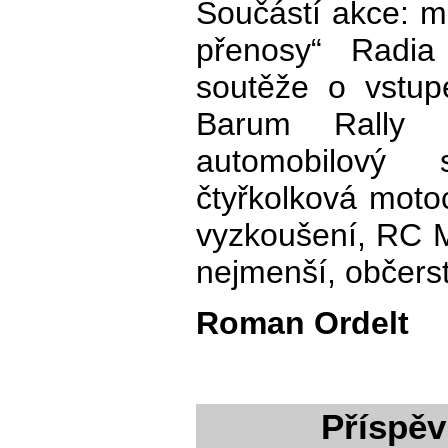
Součástí akce: mo
přenosy“ Radia
soutěže o vstu
Barum Rally Z
automobilový 
čtyřkolková moto
vyzkoušení, RC M
nejmenší, občerst
Roman Ordelt
Příspěv