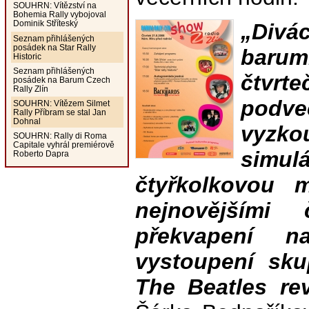
SOUHRN: Vítězství na
Bohemia Rally vybojoval
Dominik Stříteský
„Div
Seznam přihlášených
posádek na Star Rally
baru
Historic
Seznam přihlášených
čtvr
posádek na Barum Czech
Rally Zlín
podve
SOUHRN: Vítězem Silmet
Rally Příbram se stal Jan
Dohnal
vyzko
SOUHRN: Rally di Roma
Capitale vyhrál premiérově
simul
Roberto Dapra
čtyřkolkovou 
nejnovějšími
překvapení 
vystoupení sk
The Beatles rev