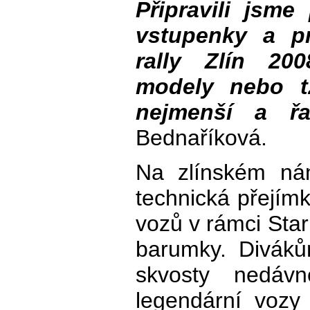
Připravili jsm
vstupenky a p
rally Zlín 20
modely nebo t
nejmenší a řa
Bednaříková.
Na zlínském ná
technická přejímk
vozů v rámci Star
barumky. Diváků
skvosty nedávn
legendární vozy