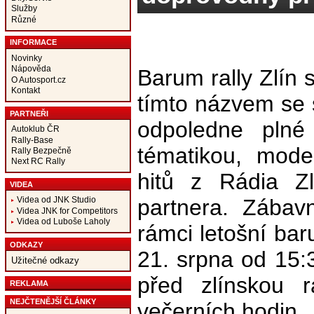
Služby
Různé
INFORMACE
Novinky
Nápověda
Barum rally Zlín
O Autosport.cz
Kontakt
tímto názvem se 
PARTNEŘI
odpoledne plné
Autoklub ČR
Rally-Base
tématikou, mode
Rally Bezpečně
Next RC Rally
hitů z Rádia Zl
VIDEA
partnera. Zábav
Videa od JNK Studio
Videa JNK for Competitors
Videa od Luboše Laholy
rámci letošní ba
ODKAZY
21. srpna od 15:
Užitečné odkazy
před zlínskou 
REKLAMA
NEJČTENĚJŠÍ ČLÁNKY
večerních hodin.