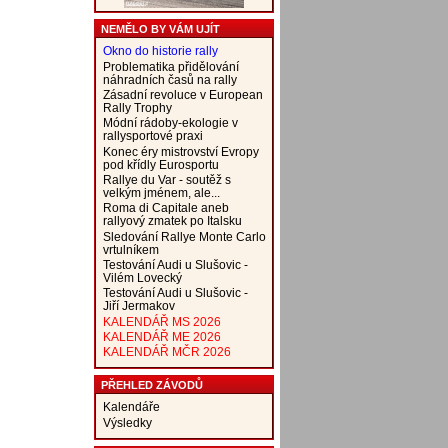
NEMĚLO BY VÁM UJÍT
Okno do historie rally
Problematika přidělování
náhradních časů na rally
Zásadní revoluce v European
Rally Trophy
Módní rádoby-ekologie v
rallysportové praxi
Konec éry mistrovství Evropy
pod křídly Eurosportu
Rallye du Var - soutěž s
velkým jménem, ale...
Roma di Capitale aneb
rallyový zmatek po Italsku
Sledování Rallye Monte Carlo
vrtulníkem
Testování Audi u Slušovic -
Vilém Lovecký
Testování Audi u Slušovic -
Jiří Jermakov
KALENDÁŘ MS 2026
KALENDÁŘ ME 2026
KALENDÁŘ MČR 2026
PŘEHLED ZÁVODŮ
Kalendáře
Výsledky