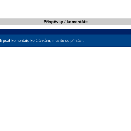
Příspěvky / komentáře
i psát komentáře ke článkům, musíte se přihlásit