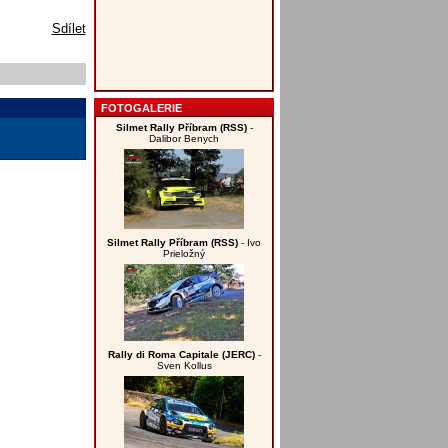
Sdílet
FOTOGALERIE
Silmet Rally Příbram (RSS)
-
Dalibor Benych
Silmet Rally Příbram (RSS)
- Ivo
Prieložný
Rally di Roma Capitale (JERC)
-
Sven Kollus