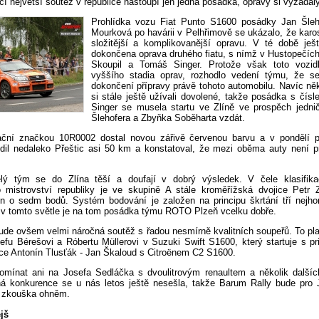
í největší soutěž v republice nastoupí jen jedna posádka, opravy si vyžádal
Prohlídka vozu Fiat Punto S1600 posádky Jan Šleh
Mourková po havárii v Pelhřimově se ukázalo, že karo
složitější a komplikovanější opravu. V té době ješ
dokončena oprava druhého fiatu, s nímž v Hustopečích 
Skoupil a Tomáš Singer. Protože však toto vozid
vyššího stadia oprav, rozhodlo vedení týmu, že s
dokončení přípravy právě tohoto automobilu. Navíc ně
si stále ještě užívali dovolené, takže posádka s čís
Singer se musela startu ve Zlíně ve prospěch jedn
Šlehofera a Zbyňka Soběharta vzdát.
ační značkou 10R0002 dostal novou zářivě červenou barvu a v pondělí p
zdil nedaleko Přeštic asi 50 km a konstatoval, že mezi oběma auty není p
lý tým se do Zlína těší a doufají v dobrý výsledek. V čele klasifika
 mistrovství republiky je ve skupině A stále kroměřížská dvojice Petr 
en o sedm bodů. Systém bodování je založen na principu škrtání tří nejho
 v tomto světle je na tom posádka týmu ROTO Plzeň vcelku dobře.
ude ovšem velmi náročná soutěž s řadou nesmírně kvalitních soupeřů. To pla
efu Bérešovi a Róbertu Müllerovi v Suzuki Swift S1600, který startuje s pr
e Antonín Tlusťák - Jan Škaloud s Citroënem C2 S1600.
ínat ani na Josefa Sedláčka s dvoulitrovým renaultem a několik dalšíc
ná konkurence se u nás letos ještě nesešla, takže Barum Rally bude pro 
 zkouška ohněm.
jš