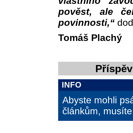
vlastního záv
pověst, ale če
povinnosti,“
dod
Tomáš Plachý
Příspěv
INFO
Abyste mohli ps
článkům, musíte 