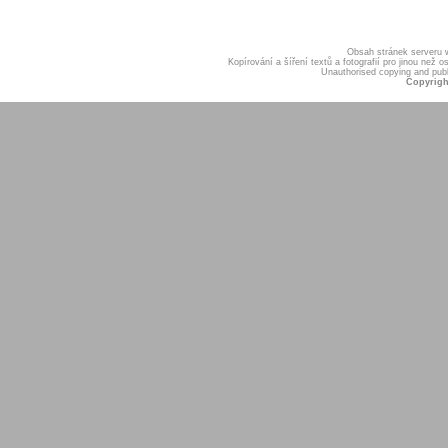
Obsah stránek serveru
Kopírování a šíření textů a fotografií pro jinou ne
Unauthorised copying and publis
Copyrigh