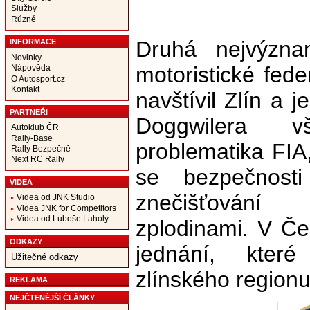
Služby
Různé
Druhá nejvýzna
INFORMACE
Novinky
motoristické fed
Nápověda
O Autosport.cz
Kontakt
navštívil Zlín a j
PARTNEŘI
Doggwilera v
Autoklub ČR
Rally-Base
problematika FIA,
Rally Bezpečně
Next RC Rally
se bezpečnosti
VIDEA
znečišťování
Videa od JNK Studio
Videa JNK for Competitors
Videa od Luboše Laholy
zplodinami. V Če
ODKAZY
jednání, které
Užitečné odkazy
zlínského regionu
REKLAMA
NEJČTENĚJŠÍ ČLÁNKY