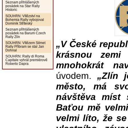
Seznam přihlášených
posádek na Star Rally
Historic
SOUHRN: Vítězství na
Bohemia Rally vybojoval
Dominik Stříteský
Seznam přihlášených
posádek na Barum Czech
Rally Zlín
„V České republ
SOUHRN: Vítězem Silmet
Rally Příbram se stal Jan
Dohnal
krásnou zemi 
SOUHRN: Rally di Roma
Capitale vyhrál premiérově
mnohokrát navš
Roberto Dapra
úvodem.
„Zlín 
město, má svo
návštěva míst
Baťou mě velmi 
velmi líto, že 