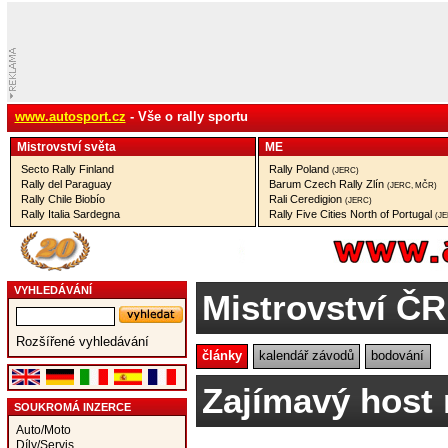
www.autosport.cz
- Vše o rally sportu
Mistrovství­ světa
ME
Secto Rally Finland
Rally Poland
(JERC)
Rally del Paraguay
Barum Czech Rally Zlín
(JERC, MČR)
Rally Chile Biobío
Rali Ceredigion
(JERC)
Rally Italia Sardegna
Rally Five Cities North of Portugal
(J
VYHLEDÁVÁNÍ
Mistrovství ČR
Rozšířené vyhledávání
články
kalendář závodů
bodování
Zajímavý host n
SOUKROMÁ INZERCE
Auto/Moto
Díly/Servis