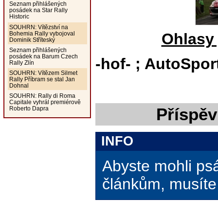
Seznam přihlášených
posádek na Star Rally
Historic
SOUHRN: Vítězství na
Bohemia Rally vybojoval
Ohlasy 
Dominik Stříteský
Seznam přihlášených
posádek na Barum Czech
-hof- ; AutoSpor
Rally Zlín
SOUHRN: Vítězem Silmet
Rally Příbram se stal Jan
Dohnal
SOUHRN: Rally di Roma
Capitale vyhrál premiérově
Příspěv
Roberto Dapra
INFO
Abyste mohli ps
článkům, musíte 