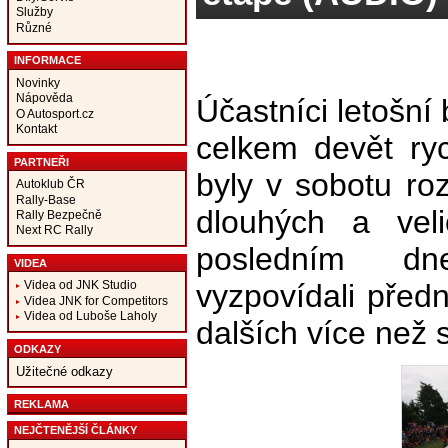
Služby
Různé
INFORMACE
Novinky
Nápověda
Účastníci letošní
O Autosport.cz
Kontakt
celkem devět ryc
PARTNEŘI
byly v sobotu r
Autoklub ČR
Rally-Base
dlouhých a vel
Rally Bezpečně
Next RC Rally
posledním dn
VIDEA
vyzpovídali předn
Videa od JNK Studio
Videa JNK for Competitors
Videa od Luboše Laholy
dalších více než s
ODKAZY
Užitečné odkazy
REKLAMA
NEJČTENĚJŠÍ ČLÁNKY