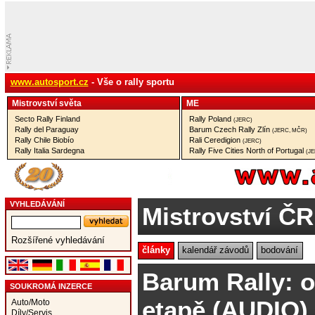
www.autosport.cz
- Vše o rally sportu
Mistrovství­ světa
ME
Secto Rally Finland
Rally Poland
(JERC)
Rally del Paraguay
Barum Czech Rally Zlín
(JERC, MČR)
Rally Chile Biobío
Rali Ceredigion
(JERC)
Rally Italia Sardegna
Rally Five Cities North of Portugal
(J
VYHLEDÁVÁNÍ
Mistrovství ČR
Rozšířené vyhledávání
články
kalendář závodů
bodování
Barum Rally: o
SOUKROMÁ INZERCE
etapě (AUDIO)
Auto/Moto
Díly/Servis