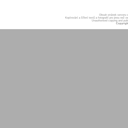
Obsah stránek serveru
Kopírování a šíření textů a fotografií pro jinou ne
Unauthorised copying and publis
Copyrigh