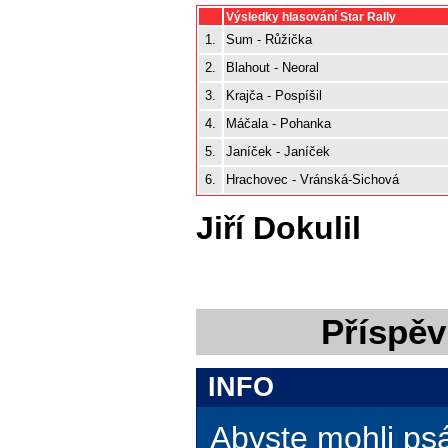
Výsledky hlasování Star Rally
1.
Sum - Růžička
2.
Blahout - Neoral
3.
Krajča - Pospíšil
4.
Máčala - Pohanka
5.
Janíček - Janíček
6.
Hrachovec - Vránská-Sichová
Jiří Dokulil
Příspěv
INFO
Abyste mohli ps