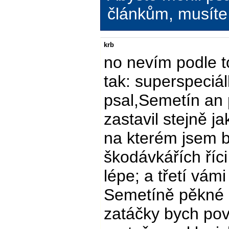
článkům, musíte 
krb
no nevím podle t
tak: superspeciál
psal,Semetín an 
zastavil stejně 
na kterém jsem b
škodávkářích říci
lépe; a třetí vám
Semetíně pěkné i
zatáčky bych pov