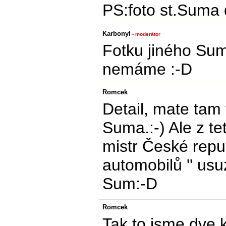
PS:foto st.Suma 
Karbonyl
- moderátor
Fotku jiného Suma
nemáme :-D
Romcek
Detail, mate tam
Suma.:-) Ale z te
mistr České repub
automobilů '' usu
Sum:-D
Romcek
Tak to jsme dve k