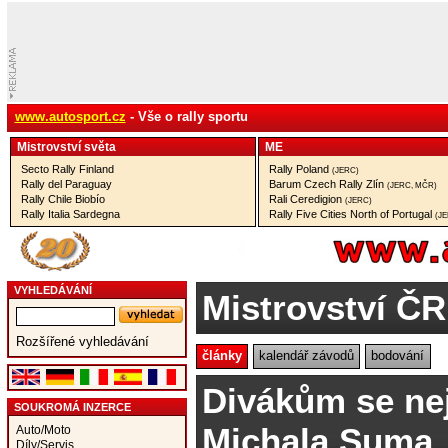
www.autosport.cz
- Vše o rally sportu
Mistrovství­ světa
ME
Secto Rally Finland
Rally Poland
(JERC)
Rally del Paraguay
Barum Czech Rally Zlín
(JERC, MČR)
Rally Chile Biobío
Rali Ceredigion
(JERC)
Rally Italia Sardegna
Rally Five Cities North of Portugal
(J
VYHLEDÁVÁNÍ
Mistrovství ČR
Rozšířené vyhledávání
články
kalendář závodů
bodování
Divákům se nejv
SOUKROMÁ INZERCE
Michala Suma
Auto/Moto
Díly/Servis