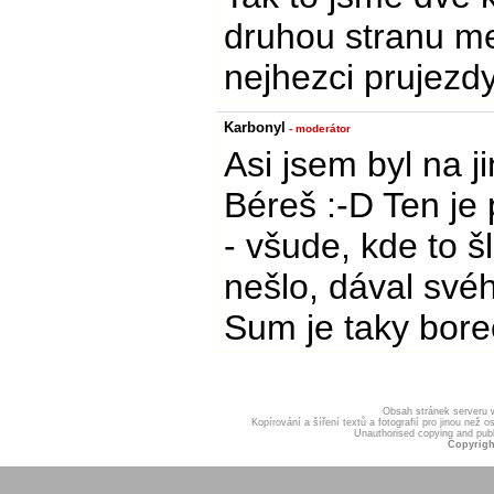
druhou stranu m
nejhezci prujezdy
Karbonyl
- moderátor
Asi jsem byl na ji
Béreš :-D Ten je
- všude, kde to š
nešlo, dával své
Sum je taky bore
Obsah stránek serveru
Kopírování a šíření textů a fotografií pro jinou ne
Unauthorised copying and publis
Copyrigh