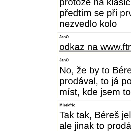
protože na klasi
předtím se při p
nezvedlo kolo
JanO
odkaz na www.ft
JanO
No, že by to Bér
prodával, to já p
míst, kde jsem to
Mirekfric
Tak tak, Béreš je
ale jinak to prod