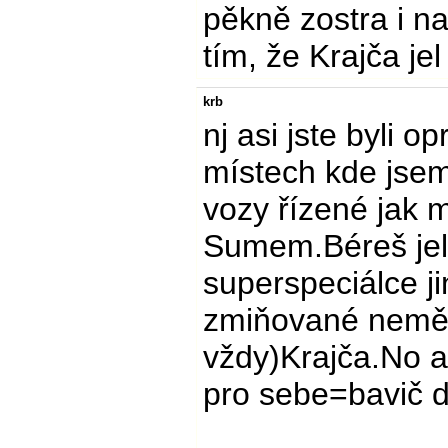
pěkně zostra i na
tím, že Krajča jel
krb
nj asi jste byli op
místech kde jsem 
vozy řízené jak 
Sumem.Béreš jel
superspeciálce j
zmiňované neměl.
vždy)Krajča.No a
pro sebe=bavič di