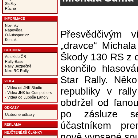
Služby
Různé
INFORMACE
Novinky
Nápověda
Přesvědčivým ví
O Autosport.cz
Kontakt
„dravce“ Michal
PARTNEŘI
Škody 130 RS z d
Autoklub ČR
Rally-Base
skončilo hlasová
Rally Bezpečně
Next RC Rally
Star Rally. Něk
VIDEA
republiky v rall
Videa od JNK Studio
Videa JNK for Competitors
Videa od Luboše Laholy
obdržel od fano
ODKAZY
po zásluze se
Užitečné odkazy
účastníkem pre
REKLAMA
NEJČTENĚJŠÍ ČLÁNKY
nově vypsané sou