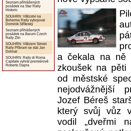
Seznam přihlášených
posádek na Star Rally
Historic
Pi
SOUHRN: Vítězství na
Bohemia Rally vybojoval
au
Dominik Stříteský
Seznam přihlášených
pá
posádek na Barum Czech
Rally Zlín
pr
SOUHRN: Vítězem Silmet
Rally Příbram se stal Jan
Dohnal
a čekala na ně p
SOUHRN: Rally di Roma
Capitale vyhrál premiérově
zkoušek na pěti
Roberto Dapra
od městské spec
nejodvážnější p
Jozef Béreš star
který svůj vůz 
vodil „dveřmi n