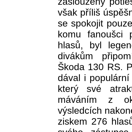
zasloužený potle
však příliš úspě
se spokojit pouz
komu fanoušci p
hlasů, byl lege
divákům připom
Škoda 130 RS. Po
dával i populární
který své atrak
máváním z ok
výsledcích nakon
ziskem 276 hlas