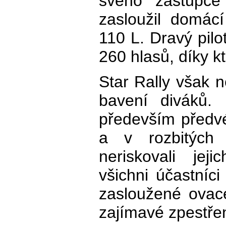
svého zástupce
zasloužil domác
110 L. Dravý pilo
260 hlasů, díky kt
Star Rally však n
bavení diváků. 
především předvé
a v rozbitých 
neriskovali jej
všichni účastníci
zasloužené ovace
zajímavé zpestřen