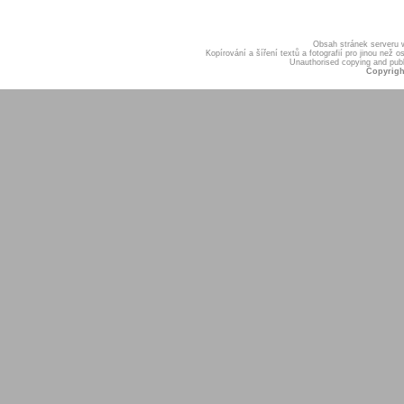
Obsah stránek serveru
Kopírování a šíření textů a fotografií pro jinou ne
Unauthorised copying and publis
Copyrigh