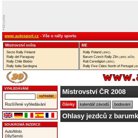
www.autosport.cz
- Vše o rally sportu
Mistrovství­ světa
ME
Secto Rally Finland
Rally Poland
(JERC)
Rally del Paraguay
Barum Czech Rally Zlín
(JERC, MČR)
Rally Chile Biobío
Rali Ceredigion
(JERC)
Rally Italia Sardegna
Rally Five Cities North of Portugal
(J
VYHLEDÁVÁNÍ
Mistrovství ČR 2008
články
kalendář závodů
bodování
Rozšířené vyhledávání
Ohlasy jezdců z barumk
SOUKROMÁ INZERCE
Auto/Moto
Díly/Servis