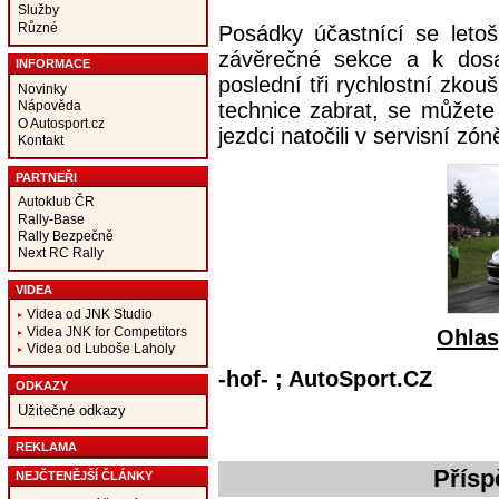
Služby
Různé
Posádky účastnící se leto
závěrečné sekce a k dosaž
INFORMACE
poslední tři rychlostní zkou
Novinky
technice zabrat, se můžete
Nápověda
O Autosport.cz
jezdci natočili v servisní zó
Kontakt
PARTNEŘI
Autoklub ČR
Rally-Base
Rally Bezpečně
Next RC Rally
VIDEA
Videa od JNK Studio
Videa JNK for Competitors
Ohlas
Videa od Luboše Laholy
-hof- ; AutoSport.CZ
ODKAZY
Užitečné odkazy
REKLAMA
Přísp
NEJČTENĚJŠÍ ČLÁNKY