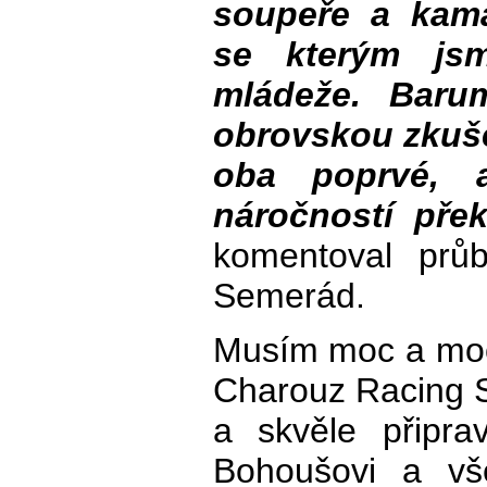
soupeře a kama
se kterým jsm
mládeže. Baru
obrovskou zkušen
oba poprvé, 
náročností přek
komentoval prů
Semerád.
Musím moc a moc
Charouz Racing S
a skvěle připra
Bohoušovi a v