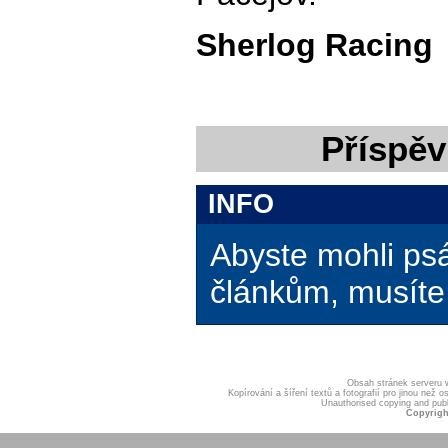
Sherlog Racing
Příspěv
INFO
Abyste mohli ps
článkům, musíte 
Obsah stránek serveru
Kopírování a šíření textů a fotografií pro jinou ne
Unauthorised copying and publis
Copyrigh