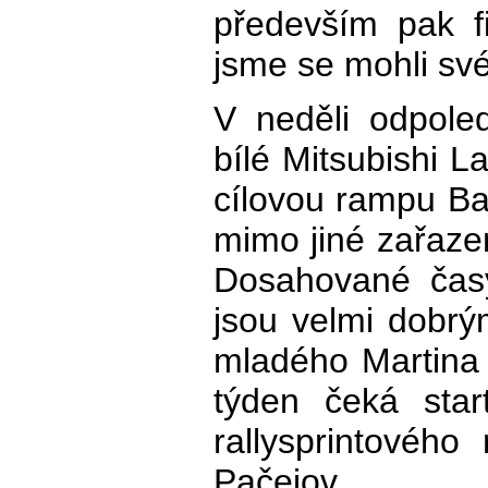
především pak f
jsme se mohli svéz
V neděli odpole
bílé Mitsubishi L
cílovou rampu Bar
mimo jiné zařazen
Dosahované časy
jsou velmi dobrý
mladého Martina 
týden čeká sta
rallysprintového
Pačejov.