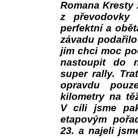
Romana Kresty z
z převodovky 
perfektní a obě
závadu podařilo
jim chci moc po
nastoupit do 
super rally. Tr
opravdu pouz
kilometry na tě
V cíli jsme pa
etapovým pořad
23. a najeli js