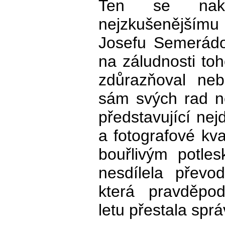
Ten se nako
nejzkušenějšímu
Josefu Semerádo
na záludnosti toh
zdůrazňoval neb
sám svých rad n
představující nej
a fotografové kva
bouřlivým potle
nesdílela přev
která pravděpo
letu přestala spr