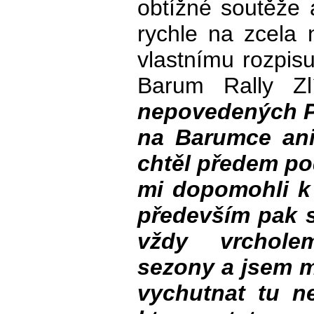
obtížné soutěže a
rychle na zcela 
vlastnímu rozpis
Barum Rally Zl
nepovedených Pr
na Barumce ani
chtěl předem po
mi dopomohli k t
především pak s
vždy vrchole
sezony a jsem m
vychutnat tu ne