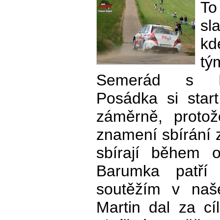
To
sl
kd
tý
Semerád s B
Posádka si star
záměrně, protož
znamení sbírání z
sbírají během o
Barumka patří
soutěžím v naš
Martin dal za cí