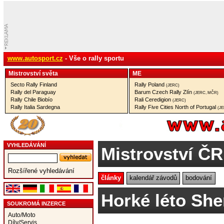
www.autosport.cz
- Vše o rally sportu
Mistrovství­ světa
ME
Secto Rally Finland
Rally Poland
(JERC)
Rally del Paraguay
Barum Czech Rally Zlín
(JERC, MČR)
Rally Chile Biobío
Rali Ceredigion
(JERC)
Rally Italia Sardegna
Rally Five Cities North of Portugal
(J
VYHLEDÁVÁNÍ
Mistrovství ČR
Rozšířené vyhledávání
články
kalendář závodů
bodování
Horké léto She
SOUKROMÁ INZERCE
Auto/Moto
Díly/Servis