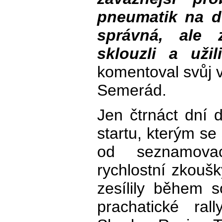
pneumatik na d
správná, ale
sklouzli a uži
komentoval svůj 
Semerád.
Jen čtrnáct dní d
startu, kterým se 
od seznamova
rychlostní zkoušk
zesílily během 
prachatické ra