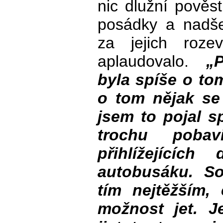
nic dlužní pověst
posádky a nadše
za jejich roze
aplaudovalo.
„
byla spíše o tom
o tom nějak se
jsem to pojal s
trochu poba
přihlížejícíc
autobusáku. So
tím nejtěžším
možnost jet. J