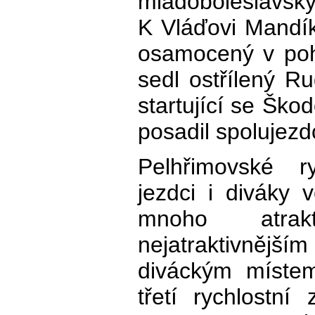
mladoboleslavsk
K Vláďovi Mandíko
osamocený v poh
sedl ostřílený Ru
startující se Ško
posadil spolujezd
Pelhřimovské r
jezdci i diváky 
mnoho atrak
nejatraktivnějš
diváckým míste
třetí rychlostn