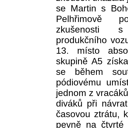
se Martin s Boh
Pelhřimově po
zkušenosti s
produkčního voz
13. místo abso
skupině A5 získa
se během sout
pódiovému umíst
jednom z vracák
diváků při návra
časovou ztrátu, k
pevně na čtvrté