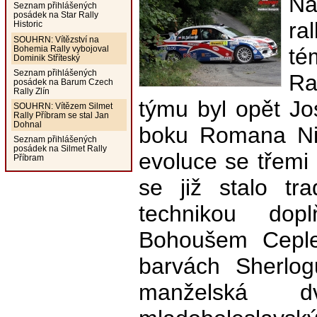
Na
Seznam přihlášených
posádek na Star Rally
ra
Historic
SOUHRN: Vítězství na
Bohemia Rally vybojoval
té
Dominik Stříteský
Seznam přihlášených
Ra
posádek na Barum Czech
Rally Zlín
týmu byl opět Jo
SOUHRN: Vítězem Silmet
Rally Příbram se stal Jan
Dohnal
boku Romana Ni
Seznam přihlášených
posádek na Silmet Rally
evoluce se třemi
Příbram
se již stalo tra
technikou dop
Bohoušem Ceple
barvách Sherlog
manželská d