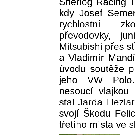
Sherlog Racing T
kdy Josef Semerá
rychlostní z
převodovky, jun
Mitsubishi přes s
a Vladimír Mandí
úvodu soutěže p
jeho VW Polo.
nesoucí vlajkou
stal Jarda Hezla
svojí Škodu Felic
třetího místa ve 