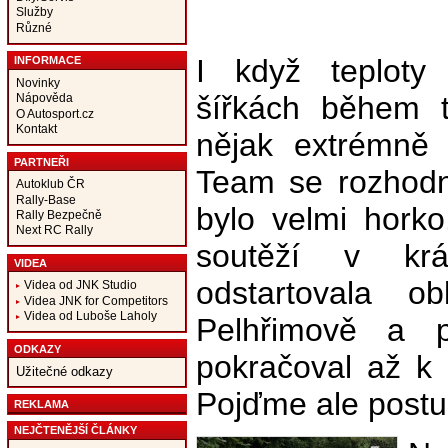
Služby
Různé
I když teploty
INFORMACE
Novinky
šířkách během t
Nápověda
O Autosport.cz
Kontakt
nějak extrémně 
PARTNEŘI
Team se rozhod
Autoklub ČR
Rally-Base
bylo velmi hork
Rally Bezpečně
Next RC Rally
soutěží v kr
VIDEA
odstartovala o
Videa od JNK Studio
Videa JNK for Competitors
Videa od Luboše Laholy
Pelhřimově a p
ODKAZY
pokračoval až k 
Užitečné odkazy
Pojďme ale postu
REKLAMA
NEJČTENĚJŠÍ ČLÁNKY