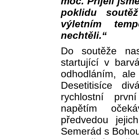
moc. Přijeli jsm
poklidu soutě
výletním tem
nechtěli.“
Do soutěže nas
startující v ba
odhodláním, ale
Desetitisíce div
rychlostní prv
napětím očeká
předvedou jejich
Semerád s Bohou