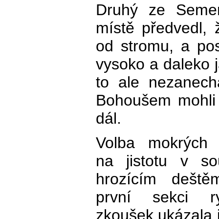
Druhý ze Semer
místě předvedl, 
od stromu, a po
vysoko a daleko j
to ale nezanech
Bohoušem mohli v
dál.
Volba mokrých 
na jistotu v sou
hrozícím dešt
první sekci ry
zkoušek ukázala j