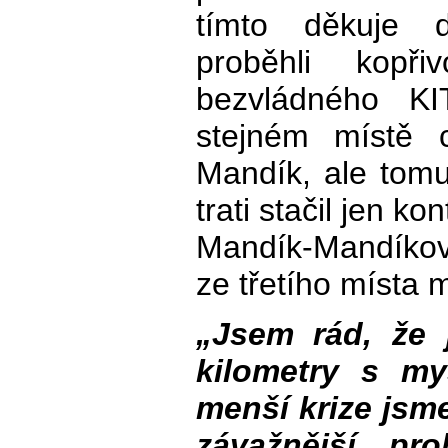
tímto děkuje d
proběhli kopři
bezvládného KI
stejném místě c
Mandík, ale tom
trati stačil jen k
Mandík-Mandíková
ze třetího místa 
„Jsem rád, že j
kilometry s m
menší krize jsm
závažnější pr