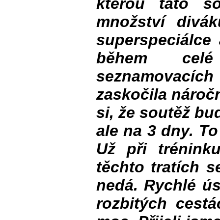
kterou tato s
množství divák
superspeciálce 
během celé
seznamovací
zaskočila nároč
si, že soutěž b
ale na 3 dny. To
Už při trénink
těchto tratích 
nedá. Rychlé ús
rozbitých cest