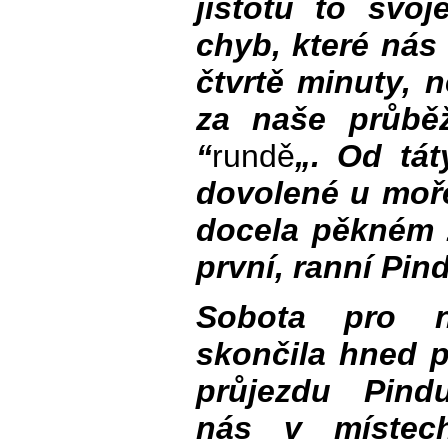
jistotu to svo
chyb, které nás 
čtvrtě minuty, 
za naše průbě
“
rundě
„. Od tát
dovolené u moře
docela pěkném 
první, ranní Pind
Sobota pro 
skončila hned 
průjezdu Pind
nás v místech