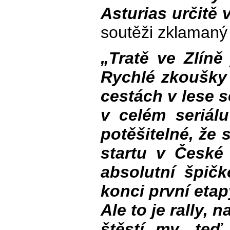
Asturias určitě
soutěži zklamaný 
„Tratě ve Zlíně
Rychlé zkoušky
cestách v lese s
v celém seriál
potěšitelné, že 
startu v České 
absolutní špičk
konci první etap
Ale to je rally, 
štěstí my, te