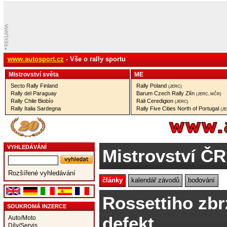
www.autosport.cz
- Vše o rally sportu
Mistrovství­ světa
ME
Secto Rally Finland
Rally Poland
(JERC)
Rally del Paraguay
Barum Czech Rally Zlín
(JERC, MČR)
Rally Chile Biobío
Rali Ceredigion
(JERC)
Rally Italia Sardegna
Rally Five Cities North of Portugal
(J
VYHLEDÁVÁNÍ
Mistrovství ČR
Rozšířené vyhledávání
články
kalendář závodů
bodování
Rossettiho zbr
SOUKROMÁ INZERCE
defekt
Auto/Moto
Díly/Servis