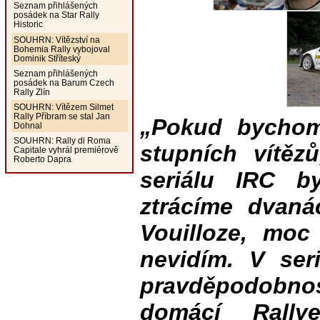
Seznam přihlášených
posádek na Star Rally
Historic
SOUHRN: Vítězství na
Bohemia Rally vybojoval
Dominik Stříteský
Seznam přihlášených
posádek na Barum Czech
Rally Zlín
SOUHRN: Vítězem Silmet
Rally Příbram se stal Jan
„Pokud bychom
Dohnal
SOUHRN: Rally di Roma
stupních vítě
Capitale vyhrál premiérově
Roberto Dapra
seriálu IRC by
ztrácíme dvan
Vouilloze, moc
nevidím. V ser
pravděpodobn
domácí Rally