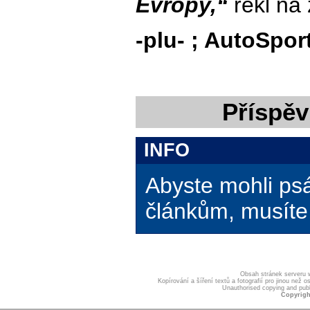
Evropy,“
řekl na 
-plu- ; AutoSpor
Příspěv
INFO
Abyste mohli ps
článkům, musíte 
Obsah stránek serveru
Kopírování a šíření textů a fotografií pro jinou ne
Unauthorised copying and publis
Copyrigh