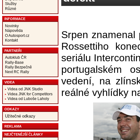
Služby
Různé
INFORMACE
Novinky
Nápověda
Srpen znamenal p
O Autosport.cz
Kontakt
Rossettiho kone
PARTNEŘI
seriálu Intercont
Autoklub ČR
Rally-Base
portugalském os
Rally Bezpečně
Next RC Rally
vedení, na zlíns
VIDEA
reálné vyhlídky na
Videa od JNK Studio
Videa JNK for Competitors
Videa od Luboše Laholy
ODKAZY
Užitečné odkazy
REKLAMA
NEJČTENĚJŠÍ ČLÁNKY