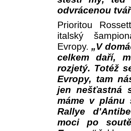
odvrácenou tvář
Prioritou Rosse
italský šampio
Evropy.
„V domá
celkem daří, 
rozjetý. Totéž s
Evropy, tam nás
jen nešťastná s
máme v plánu s
Rallye d'Anti
moci po soutěž