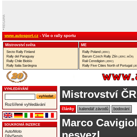
www.autosport.cz
- Vše o rally sportu
Mistrovství­ světa
ME
Secto Rally Finland
Rally Poland
(JERC)
Rally del Paraguay
Barum Czech Rally Zlín
(JERC, MČR)
Rally Chile Biobío
Rali Ceredigion
(JERC)
Rally Italia Sardegna
Rally Five Cities North of Portugal
(J
VYHLEDÁVÁNÍ
Mistrovství ČR
Rozšířené vyhledávání
články
kalendář závodů
bodování
Marco Cavigioli
SOUKROMÁ INZERCE
nesvezl
Auto/Moto
Díly/Servis