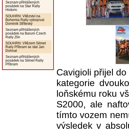
Seznam přihlášených
posádek na Star Rally
Historic
SOUHRN: Vítězství na
Bohemia Rally vybojoval
Dominik Stříteský
Seznam přihlášených
posádek na Barum Czech
Rally Zlín
SOUHRN: Vítězem Silmet
Rally Příbram se stal Jan
Dohnal
Seznam přihlášených
posádek na Silmet Rally
Příbram
Cavigioli přijel d
kategorie dvouko
loňskému roku vš
S2000, ale naft
tímto vozem nem
výsledek v absolu