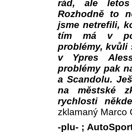
rád, ale leto
Rozhodně to n
jsme netrefili, 
tím má v po
problémy, kvůli
v Ypres Aless
problémy pak na
a Scandolu. Ješt
na městské z
rychlosti někd
zklamaný Marco C
-plu- ; AutoSpor