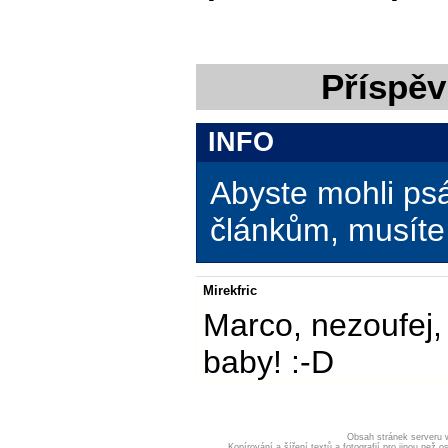
Příspěv
INFO
Abyste mohli ps
článkům, musíte 
Mirekfric
Marco, nezoufej, 
baby! :-D
Obsah stránek serveru
Kopírování a šíření textů a fotografií pro jinou ne