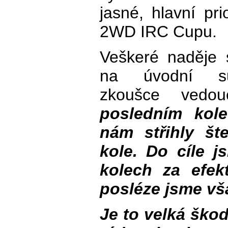
jasné, hlavní pr
2WD IRC Cupu.
Veškeré naděje 
na úvodní sup
zkoušce vedou
posledním kol
nám střihly št
kole. Do cíle j
kolech za efekt
posléze jsme vš
Je to velká ško