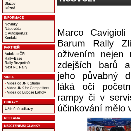
Služby
Různé
INFORMACE
Novinky
Nápověda
Marco Cavigioli
O Autosport.cz
Kontakt
Barum Rally Zl
PARTNEŘI
oživením nejen 
Autoklub ČR
Rally-Base
zdejších barů a
Rally Bezpečně
Next RC Rally
jeho půvabný d
VIDEA
láká oči početn
Videa od JNK Studio
Videa JNK for Competitors
Videa od Luboše Laholy
rampy či v servi
ODKAZY
účinkování mělo v
Užitečné odkazy
REKLAMA
NEJČTENĚJŠÍ ČLÁNKY