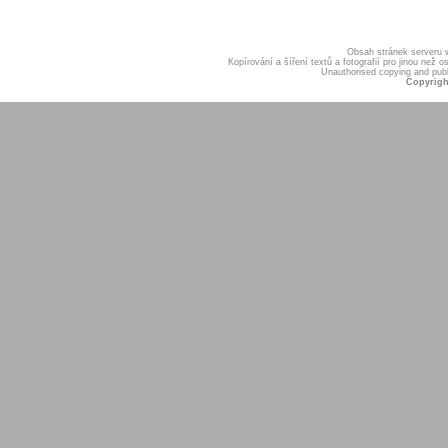
Obsah stránek serveru
Kopírování a šíření textů a fotografií pro jinou ne
Unauthorised copying and publis
Copyrigh