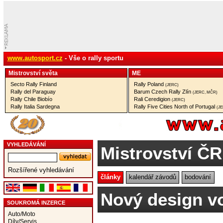
www.autosport.cz
- Vše o rally sportu
Mistrovství­ světa
ME
Secto Rally Finland
Rally Poland
(JERC)
Rally del Paraguay
Barum Czech Rally Zlín
(JERC, MČR)
Rally Chile Biobío
Rali Ceredigion
(JERC)
Rally Italia Sardegna
Rally Five Cities North of Portugal
(J
VYHLEDÁVÁNÍ
Mistrovství ČR
Rozšířené vyhledávání
články
kalendář závodů
bodování
Nový design v
SOUKROMÁ INZERCE
Auto/Moto
Díly/Servis