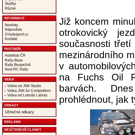
Služby
Různé
Již koncem minu
INFORMACE
Novinky
otrokovický je
Nápověda
O Autosport.cz
Kontakt
současnosti třetí
PARTNEŘI
mezinárodního mi
Autoklub ČR
Rally-Base
v automobilových
Rally Bezpečně
Next RC Rally
na Fuchs Oil R
VIDEA
barvách. Dne
Videa od JNK Studio
Videa JNK for Competitors
Videa od Luboše Laholy
prohlédnout, jak t
ODKAZY
Užitečné odkazy
REKLAMA
NEJČTENĚJŠÍ ČLÁNKY