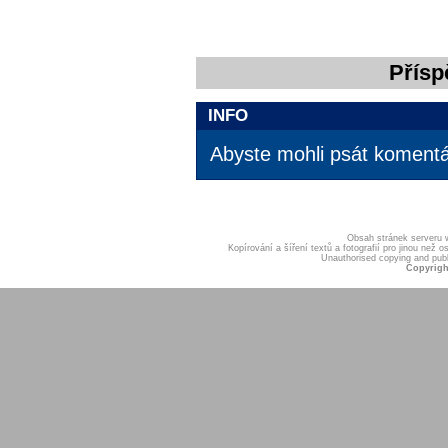
Přísp
INFO
Abyste mohli psát komentář
Obsah stránek serveru
Kopírování a šíření textů a fotografií pro jinou ne
Unauthorised copying and publis
Copyrigh