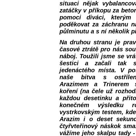
situaci nějak vybalancov
zatáčky v příkopu za beton
pomoci diváci, který
poděkovat za záchranu na
půlminutu a s ní několik 
Na druhou stranu je prav
časové ztrátě pro nás sou
náboj. Toužili jsme se vrá
šestici a začali tak s
jedenáctého místa. V po
naše bitva s ostřílen
Arazimem a Trinerem s
koření (na čele už rozhod
každou desetinku a přit
konečném výsledku ro
vystrkovským testem, kde
Arazim i o deset sekund
čtyřvteřinový náskok smaz
vážíme jeho skalpu tady - 