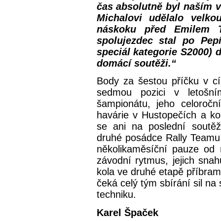
čas absolutně byl naším 
Michalovi udělalo velk
náskoku před Emilem T
spolujezdec stal po Pepí
speciál kategorie S2000)
domácí soutěži.“
Body za šestou příčku v cí
sedmou pozici v letošn
šampionátu, jeho celoročn
havárie v Hustopečích a ko
se ani na poslední soutě
druhé posádce Rally Teamu 
několikaměsíční pauze od 
závodní rytmus, jejich sna
kola ve druhé etapě příbram
čeká celý tým sbírání sil n
techniku.
Karel Špaček