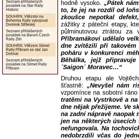
hodně vysoko.
„Pátek nám 
Seznam přihlášených
posádek na Star Rally
to, že jej na rozdíl od lo
Historic
zkoušce nepotkal defekt,
SOUHRN: Vítězství na
Bohemia Rally vybojoval
zážitky z páteční etapy, k
Dominik Stříteský
půlminutovou ztrátou z
Seznam přihlášených
posádek na Barum Czech
Příbramákovi udělalo vel
Rally Zlín
dne zvítězili při takové
SOUHRN: Vítězem Silmet
Rally Příbram se stal Jan
poháru v konkurenci méh
Dohnal
Běhálka, jejž připravuj
Seznam přihlášených
posádek na Silmet Rally
´Saigon´ Moravec…“
Příbram
Druhou etapu ale Vojtěch
šťastně:
„Nevyšel nám ri
vzpomínce na sobotní ráno 
tratěmi na Vystrkově a na 
dne nějak přežijeme. Ve s
na zadní nápravě naopak 
jen na některých úsecích 
nefungovala. Na tochovic
nedobrzdili včas do jedn