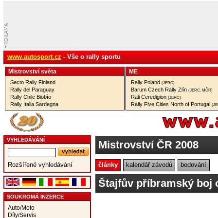
www.autosport.cz
- Vše o rally sportu
Mistrovství­ světa
ME
Secto Rally Finland
Rally Poland
(JERC)
Rally del Paraguay
Barum Czech Rally Zlín
(JERC, MČR)
Rally Chile Biobío
Rali Ceredigion
(JERC)
Rally Italia Sardegna
Rally Five Cities North of Portugal
(J
VYHLEDÁVÁNÍ
Mistrovství ČR 2008
články
kalendář závodů
bodování
Rozšířené vyhledávání
Štajfův příbramský boj 
SOUKROMÁ INZERCE
Auto/Moto
Díly/Servis