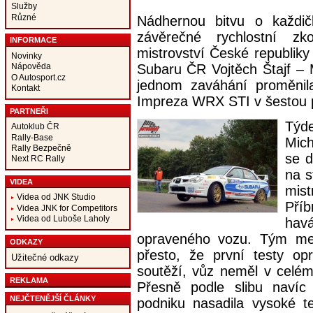
Služby
Různé
Nádhernou bitvu o každič
závěrečné rychlostní zk
INFORMACE
mistrovství České republiky
Novinky
Subaru ČR Vojtěch Štajf – M
Nápověda
O Autosport.cz
jednom zaváhání proměnil
Kontakt
Impreza WRX STI v šestou p
PARTNEŘI
Týde
Autoklub ČR
Rally-Base
Mich
Rally Bezpečně
se d
Next RC Rally
na s
VIDEA
mist
Videa od JNK Studio
Pří
Videa JNK for Competitors
Videa od Luboše Laholy
hav
opraveného vozu. Tým mec
ODKAZY
přesto, že první testy o
Užitečné odkazy
soutěží, vůz neměl v celém
REKLAMA
Přesně podle slibu navíc
NEJČTENĚJŠÍ ČLÁNKY
podniku nasadila vysoké te