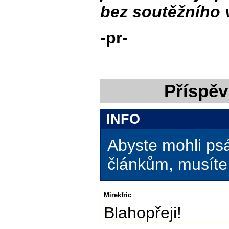
bez soutěžního 
-pr-
Příspěv
INFO
Abyste mohli ps
článkům, musíte 
Mirekfric
Blahopřeji!