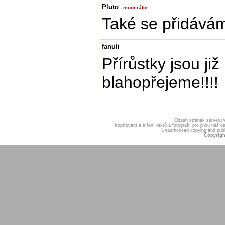
Pluto
- moderátor
Také se přidávám
fanuli
Přírůstky jsou ji
blahopřejeme!!!!
Obsah stránek serveru
Kopírování a šíření textů a fotografií pro jinou ne
Unauthorised copying and publis
Copyrigh