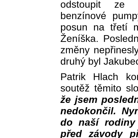
odstoupit ze 
benzínové pump
posun na třetí 
Ženíška. Posled
změny nepřinesly
druhý byl Jakubec
Patrik Hlach ko
soutěž těmito sl
že jsem posledn
nedokončil. Ny
do naší rodiny
před závody př