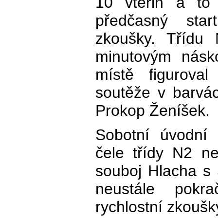
10 vteřin a to 
předčasný star
zkoušky. Třídu
minutovým násk
místě figuroval 
soutěže v barvá
Prokop Ženíšek.
Sobotní úvodn
čele třídy N2 ne
souboj Hlacha s
neustále pokr
rychlostní zkoušk