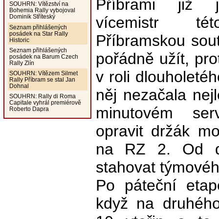
Příbrami již j
SOUHRN: Vítězství na
Bohemia Rally vybojoval
Dominik Stříteský
vícemistr tét
Seznam přihlášených
posádek na Star Rally
Příbramskou sout
Historic
Seznam přihlášených
pořádně užít, pro
posádek na Barum Czech
Rally Zlín
v roli dlouholeté
SOUHRN: Vítězem Silmet
Rally Příbram se stal Jan
Dohnal
něj nezačala ne
SOUHRN: Rally di Roma
Capitale vyhrál premiérově
minutovém ser
Roberto Dapra
opravit držák mo
na RZ 2. Od da
stahovat týmové
Po páteční etapě
když na druhého