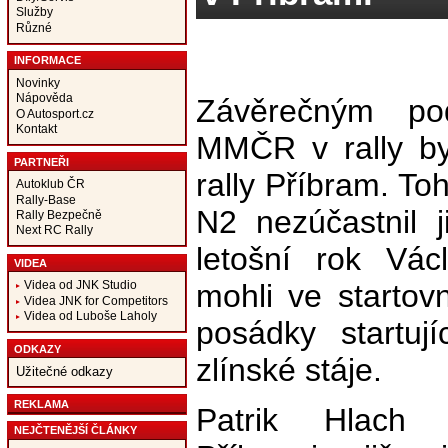
Služby
Různé
INFORMACE
Novinky
Nápověda
Závěrečným po
O Autosport.cz
Kontakt
MMČR v rally by
PARTNEŘI
rally Příbram. To
Autoklub ČR
Rally-Base
N2 nezúčastnil ji
Rally Bezpečně
Next RC Rally
letošní rok Vác
VIDEA
mohli ve startovní
Videa od JNK Studio
Videa JNK for Competitors
Videa od Luboše Laholy
posádky startuj
ODKAZY
zlínské stáje.
Užitečné odkazy
REKLAMA
Patrik Hlach 
NEJČTENĚJŠÍ ČLÁNKY