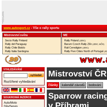
www.autosport.cz
- Vše o rally sportu
Mistrovství­ světa
ME
Secto Rally Finland
Rally Poland
(JERC)
Rally del Paraguay
Barum Czech Rally Zlín
(JERC, MČR)
Rally Chile Biobío
Rali Ceredigion
(JERC)
Rally Italia Sardegna
Rally Five Cities North of Portugal
(J
VYHLEDÁVÁNÍ
Mistrovství ČR
Rozšířené vyhledávání
články
kalendář závodů
bodování
Sparrow racing
SOUKROMÁ INZERCE
v Příbrami
Auto/Moto
Díly/Servis