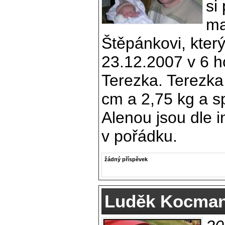
si
ma
Štěpánkovi, kter
23.12.2007 v 6 h
Terezka. Terezk
cm a 2,75 kg a 
Alenou jsou dle 
v pořádku.
žádný příspěvek
Luděk Kocman