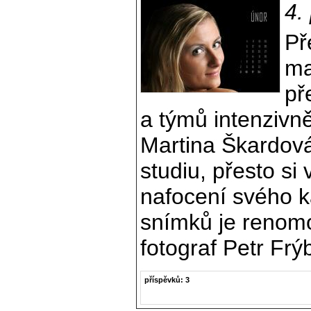
4.
Př
ma
př
a týmů intenzivně
Martina Škardov
studiu, přesto si
nafocení svého k
snímků je renomo
fotograf Petr Frý
příspěvků: 3