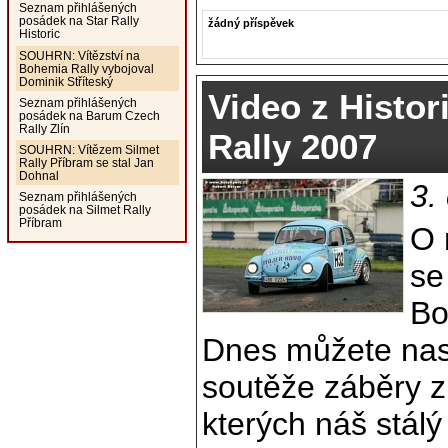
Seznam přihlášených
posádek na Star Rally
žádný příspěvek
Historic
SOUHRN: Vítězství na
Bohemia Rally vybojoval
Dominik Stříteský
Video z Histo
Seznam přihlášených
posádek na Barum Czech
Rally Zlín
Rally 2007
SOUHRN: Vítězem Silmet
Rally Příbram se stal Jan
Dohnal
3.
Seznam přihlášených
posádek na Silmet Rally
Příbram
O 
se
Bo
Dnes můžete nas
soutěže záběry z
kterých náš stál