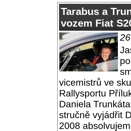
Tarabus a Trun
vozem Fiat S2
26
Ja
po
sm
vicemistrů ve sk
Rallysportu Příl
Daniela Trunkát
stručně vyjádřit 
2008 absolvuje