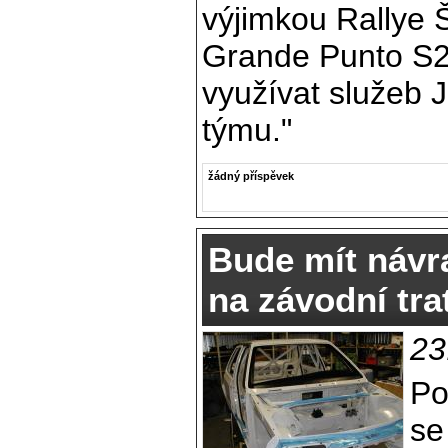
výjimkou Rallye
Grande Punto S2
využívat služeb J
týmu."
žádný příspěvek
Bude mít návr
na závodní tr
23
Po
se