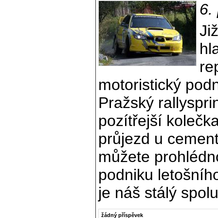
6.
Ji
hl
re
motoristický podn
Pražský rallyspr
pozítřejší kolečk
průjezd u cement
můžete prohlédn
podniku letošníh
je náš stálý spol
žádný příspěvek