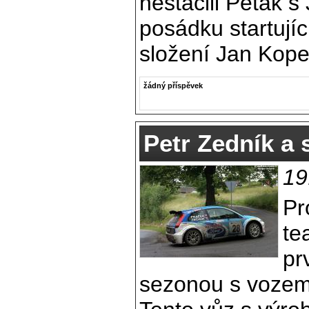
nestačili Peták 
posádku startujíc
složení Jan Kope
žádný příspěvek
Petr Zedník a
19
Pr
te
pr
sezonou s vozem