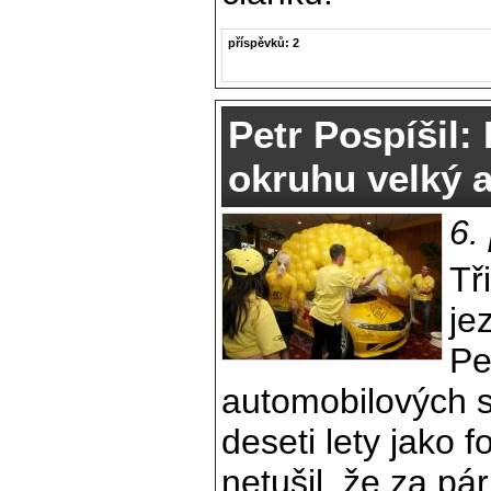
příspěvků: 2
Petr Pospíšil: 
okruhu velký a
6.
Tř
je
Pe
automobilových s
deseti lety jako 
netušil, že za pá