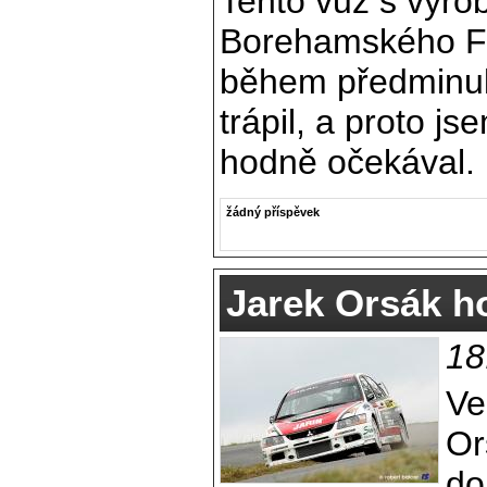
Tento vůz s výro
Borehamského F
během předminul
trápil, a proto j
hodně očekával.
žádný příspěvek
Jarek Orsák h
18
Ve
Or
do