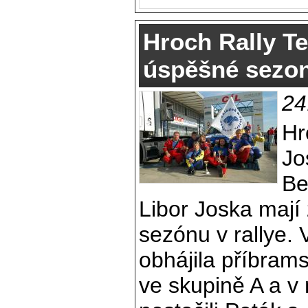
Hroch Rally Te
úspěšné sezo
24
Hr
Jo
Be
Libor Joska mají
sezónu v rallye. 
obhájila příbram
ve skupině A a 