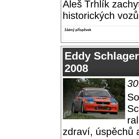
Aleš Trhlík zachy
historických vozů
žádný příspěvek
Eddy Schlager
2008
30
So
Sc
ra
zdraví, úspěchů 