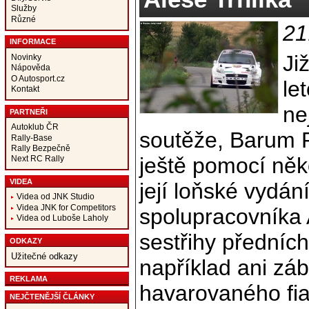
Služby
Různé
21
INFORMACE
Ji
Novinky
Nápověda
O Autosport.cz
le
Kontakt
ne
PARTNEŘI
Autoklub ČR
soutěže, Barum R
Rally-Base
Rally Bezpečně
ještě pomocí něk
Next RC Rally
VIDEA
její loňské vydán
Videa od JNK Studio
Videa JNK for Competitors
spolupracovníka A
Videa od Luboše Laholy
sestřihy předníc
ODKAZY
Užitečné odkazy
například ani zá
REKLAMA
havarovaného fia
NEJČTENĚJŠÍ ČLÁNKY