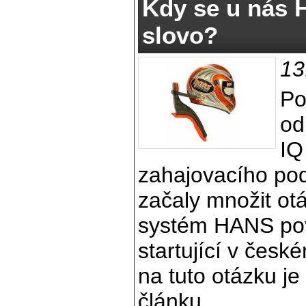
Kdy se u nás 
slovo?
13
Po
od
IQ
zahajovacího po
začaly množit ot
systém HANS pov
startující v čes
na tuto otázku je
článku.