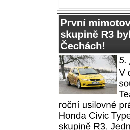
První mimotov
skupině R3 by
Čechách!
5.
V 
so
Te
roční usilovné p
Honda Civic Typ
skupině R3. Jedn