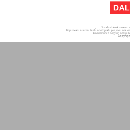
DAL
Obsah stránek serveru
Kopírování a šíření textů a fotografií pro jinou ne
Unauthorised copying and publis
Copyrigh