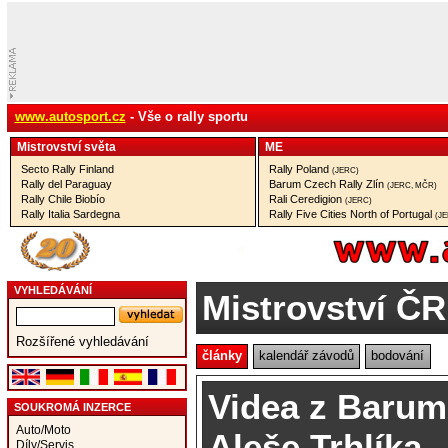
www.autosport.cz
- Vše o rally sportu
Mistrovství­ světa
ME
Secto Rally Finland
Rally Poland
(JERC)
Rally del Paraguay
Barum Czech Rally Zlín
(JERC, MČR)
Rally Chile Biobío
Rali Ceredigion
(JERC)
Rally Italia Sardegna
Rally Five Cities North of Portugal
(J
VYHLEDÁVÁNÍ
Mistrovství ČR
Rozšířené vyhledávání
články
kalendář závodů
bodování
Videa z Barum 
SOUKROMÁ INZERCE
Auto/Moto
Aleše Trhlíka
Díly/Servis