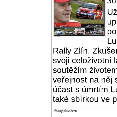
30
Už
up
po
Lu
Rally Zlín. Zkušen
svoji celoživotní
soutěžím životem.
veřejnost na něj 
účast s úmrtím L
také sbírkou ve p
žádný příspěvek