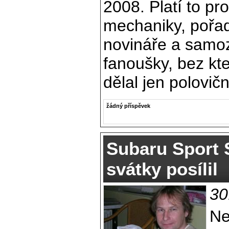
2008. Platí to pr
mechaniky, pořad
novináře a samo
fanoušky, bez kte
dělal jen polovičn
žádný příspěvek
Subaru Sport 
svátky posílil
30
Ne