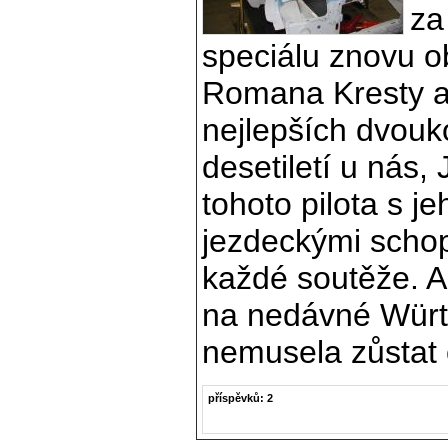
za
speciálu znovu o
Romana Kresty a
nejlepších dvouk
desetiletí u nás, 
tohoto pilota s j
jezdeckými scho
každé soutěže. A
na nedávné Würth
nemusela zůstat o
příspěvků: 2