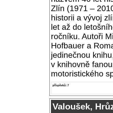
Zlín (1971 – 2010
historii a vývoj 
let až do letošníh
ročníku. Autoři M
Hofbauer a Roman
jedinečnou knihu
v knihovně fano
motoristického sp
příspěvků: 7
Valoušek, Hrů