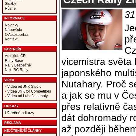
Služby
Různé
31
INFORMACE
Je
Novinky
Nápověda
O Autosport.cz
př
Kontakt
Cz
PARTNEŘI
Autoklub ČR
vicemistra svět
Rally-Base
Rally Bezpečně
japonského mult
Next RC Rally
VIDEA
Nutahary. Proč s
Videa od JNK Studio
Videa JNK for Competitors
a jak se mu v Čes
Videa od Luboše Laholy
přes relativně ča
ODKAZY
Užitečné odkazy
dát dohromady ro
REKLAMA
až později během 
NEJČTENĚJŠÍ ČLÁNKY