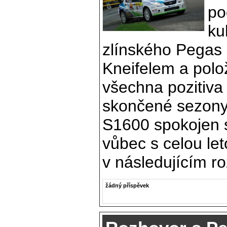
po
ku
zlínského Pegas
Kneifelem a polo
všechna pozitiva
skončené sezony. 
S1600 spokojen s
vůbec s celou le
v následujícím r
žádný příspěvek