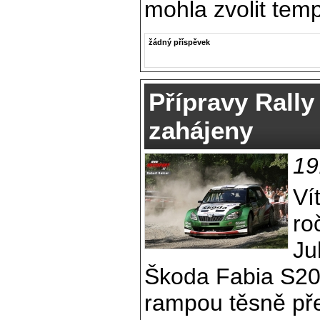
mohla zvolit tempo
žádný příspěvek
Přípravy Rall
zahájeny
19
Ví
ro
Ju
Škoda Fabia S200
rampou těsně p