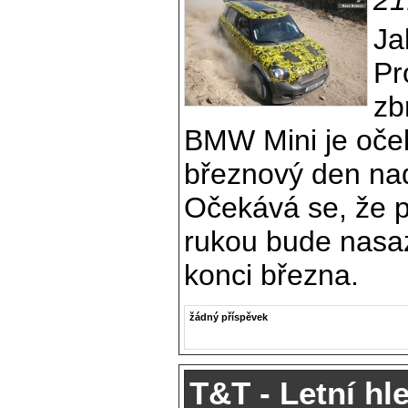
Ja
Pr
zb
BMW Mini je oče
březnový den nad
Očekává se, že p
rukou bude nasaz
konci března.
žádný příspěvek
T&T - Letní hl