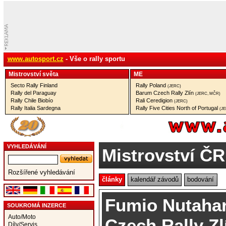
www.autosport.cz
- Vše o rally sportu
Mistrovství­ světa
ME
Secto Rally Finland
Rally Poland
(JERC)
Rally del Paraguay
Barum Czech Rally Zlín
(JERC, MČR)
Rally Chile Biobío
Rali Ceredigion
(JERC)
Rally Italia Sardegna
Rally Five Cities North of Portugal
(J
VYHLEDÁVÁNÍ
Mistrovství ČR
Rozšířené vyhledávání
články
kalendář závodů
bodování
Fumio Nutahar
SOUKROMÁ INZERCE
Auto/Moto
Czech Rally Zl
Díly/Servis