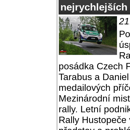
nejrychlejších
21
Po
ús
Ra
posádka Czech F
Tarabus a Daniel
medailových příče
Mezinárodní mist
rally. Letní podn
Rally Hustopeče 