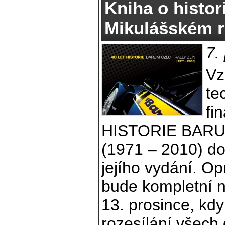
Kniha o histor
Mikulášském r
7.
Vz
te
fi
HISTORIE BARU
(1971 – 2010) d
jejího vydání. O
bude kompletní n
13. prosince, kd
rozesílání všech