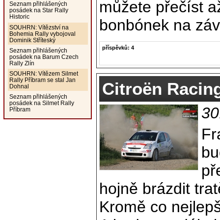
můžete přečíst a
Seznam přihlášených
posádek na Star Rally
Historic
bonbónek na závě
SOUHRN: Vítězství na
Bohemia Rally vybojoval
Dominik Stříteský
příspěvků: 4
Seznam přihlášených
posádek na Barum Czech
Rally Zlín
SOUHRN: Vítězem Silmet
Rally Příbram se stal Jan
Citroën Racin
Dohnal
Seznam přihlášených
posádek na Silmet Rally
30
Příbram
Fr
bu
př
hojně brázdit tra
Kromě co nejlepš