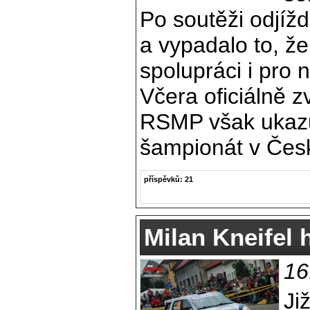
Po soutěži odjížd
a vypadalo to, ž
spolupráci i pro 
Včera oficiálně 
RSMP však ukazu
šampionát v Česk
příspěvků: 21
Milan Kneifel
16
Ji