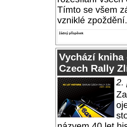
Tímto se všem 
vzniklé zpoždění
žádný příspěvek
Vychází kniha 
Czech Rally Zl
2.
Za
oj
st
názvem 40 let hi