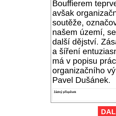
Bouffierem teprve
avšak organizační
soutěže, označov
našem území, se 
další dějství. Zá
a šíření entuzias
má v popisu prá
organizačního vý
Pavel Dušánek.
žádný příspěvek
DAL