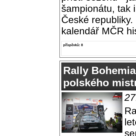
šampionátu, tak i
České republiky. 
kalendář MČR his
příspěvků: 8
Rally Bohemia
polského mist
27
Ra
le
se