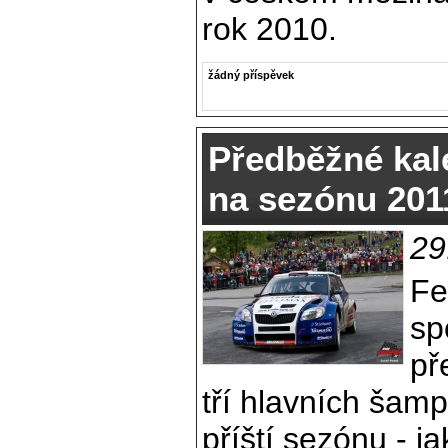
rok 2010.
žádný příspěvek
Předběžné kal
na sezónu 201
29
Fe
sp
př
tří hlavních šam
příští sezónu - j