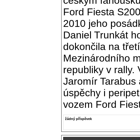
českým fanoušků
Ford Fiesta S20
2010 jeho posád
Daniel Trunkát h
dokončila na třetí
Mezinárodního mi
republiky v rally
Jaromír Tarabus 
úspěchy i peripet
vozem Ford Fies
žádný příspěvek