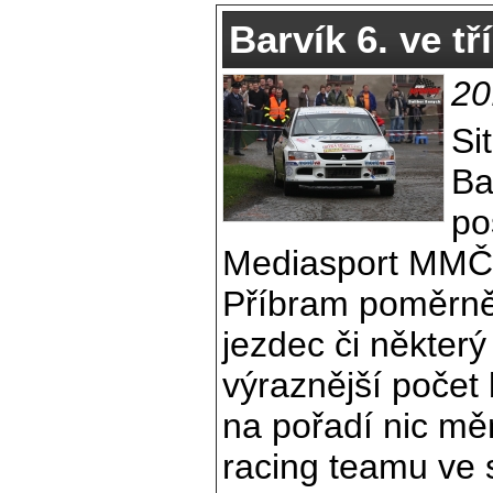
Barvík 6. ve t
20
Si
Ba
po
Mediasport MMČR 
Příbram poměrně 
jezdec či některý
výraznější počet
na pořadí nic měn
racing teamu ve 