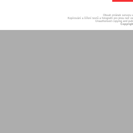
Obsah stránek serveru
Kopírování a šíření textů a fotografií pro jinou ne
Unauthorised copying and publis
Copyrigh