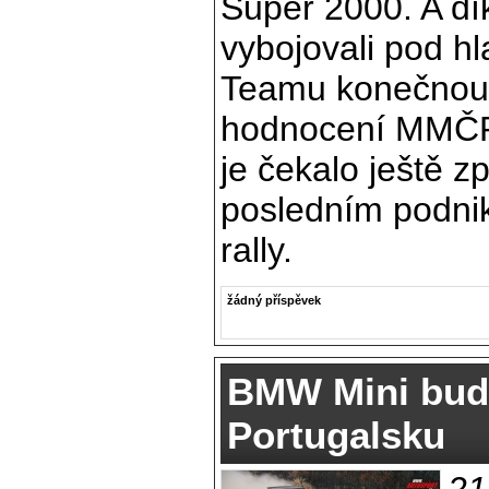
Super 2000. A d
vybojovali pod h
Teamu konečnou t
hodnocení MMČR 
je čekalo ještě z
posledním podni
rally.
žádný příspěvek
BMW Mini bud
Portugalsku
21