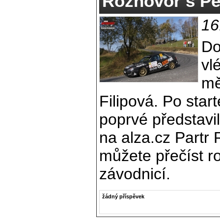
Rozhovor s Pe
16
Do
vl
mě
Filipová. Po star
poprvé představi
na alza.cz Partr 
můžete přečíst r
závodnicí.
žádný příspěvek