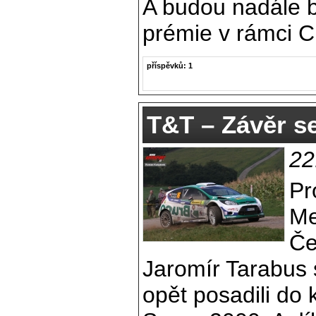
A budou nadále bo
prémie v rámci 
příspěvků: 1
T&T – Závěr se
22
Pr
Me
Če
Jaromír Tarabus
opět posadili do 