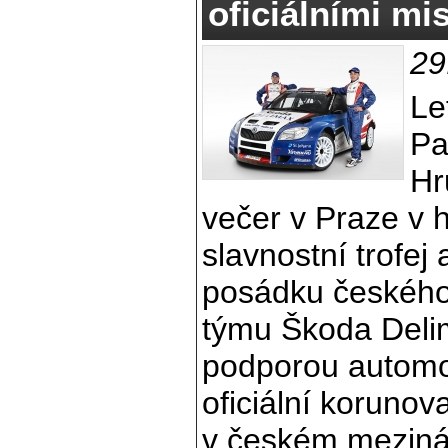
oficiálními mis
29
Le
Pa
Hr
večer v Praze v 
slavnostní trofej
posádku českého 
týmu Škoda Delima
podporou automo
oficiální korunov
v českém mezinár