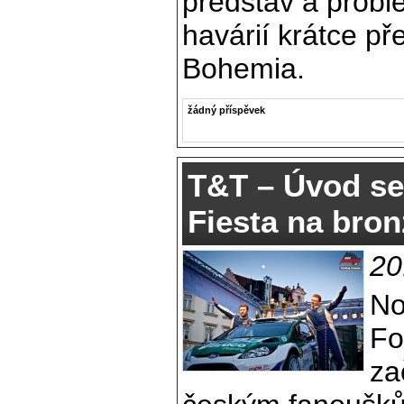
představ a probl
havárií krátce př
Bohemia.
žádný příspěvek
T&T – Úvod se
Fiesta na bron
20
No
Fo
za