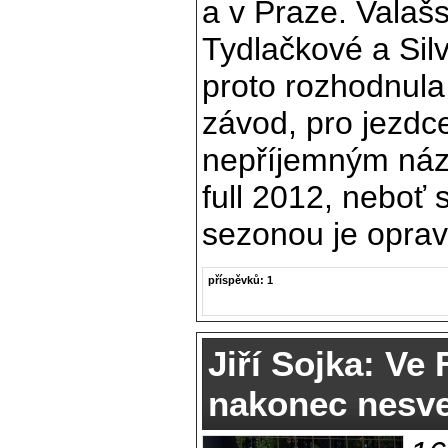
a v Praze. Valaš
Tydlačkové a Silv
proto rozhodnula
závod, pro jezdce
nepříjemným náz
full 2012, neboť 
sezonou je opra
příspěvků: 1
Jiří Sojka: Ve 
nakonec nesv