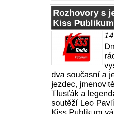
Rozhovory s je
Kiss Publikum
14
Dn
rá
vy
dva současní a j
jezdec, jmenovit
Tlusťák a legen
soutěží Leo Pavl
Kiss Publikum vá