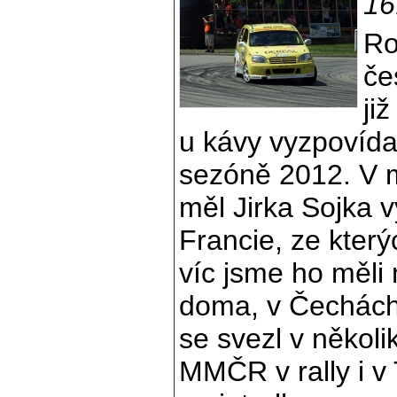
16
Ro
če
ji
u kávy vyzpovídal
sezóně 2012. V 
měl Jirka Sojka 
Francie, ze který
víc jsme ho měli
doma, v Čechách.
se svezl v někol
MMČR v rally i 