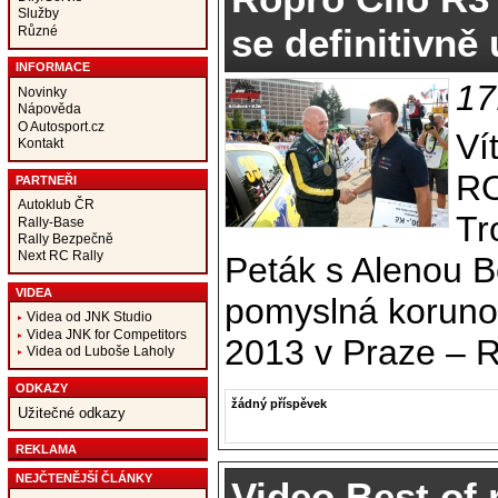
Služby
se definitivně
Různé
INFORMACE
17
Novinky
Nápověda
O Autosport.cz
Ví
Kontakt
RO
PARTNEŘI
Autoklub ČR
Tr
Rally-Base
Rally Bezpečně
Next RC Rally
Peták s Alenou B
VIDEA
pomyslná koruno
Videa od JNK Studio
Videa JNK for Competitors
2013 v Praze – R
Videa od Luboše Laholy
ODKAZY
žádný příspěvek
Užitečné odkazy
REKLAMA
NEJČTENĚJŠÍ ČLÁNKY
Video Best of 