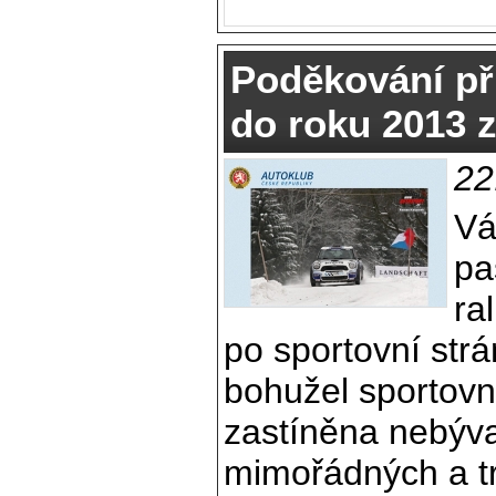
Poděkování pří
do roku 2013 z
22
Vá
pa
ra
po sportovní str
bohužel sportovní
zastíněna nebýv
mimořádných a tr