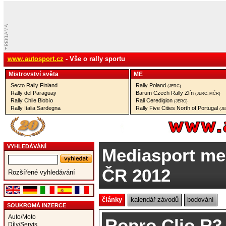
www.autosport.cz
- Vše o rally sportu
Mistrovství­ světa
ME
Secto Rally Finland
Rally Poland
(JERC)
Rally del Paraguay
Barum Czech Rally Zlín
(JERC, MČR)
Rally Chile Biobío
Rali Ceredigion
(JERC)
Rally Italia Sardegna
Rally Five Cities North of Portugal
(J
VYHLEDÁVÁNÍ
Mediasport mez
ČR 2012
Rozšířené vyhledávání
články
kalendář závodů
bodování
SOUKROMÁ INZERCE
Auto/Moto
Ropro Clio R3
Díly/Servis