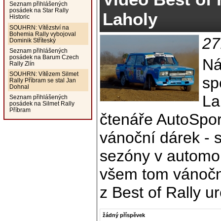
Seznam přihlášených
posádek na Star Rally
Laholy
Historic
SOUHRN: Vítězství na
Bohemia Rally vybojoval
27
Dominik Stříteský
Seznam přihlášených
posádek na Barum Czech
Ná
Rally Zlín
SOUHRN: Vítězem Silmet
sp
Rally Příbram se stal Jan
Dohnal
La
Seznam přihlášených
posádek na Silmet Rally
Příbram
čtenáře AutoSpor
vánoční dárek - 
sezóny v automob
všem tom vánočn
z Best of Rally ur
žádný příspěvek