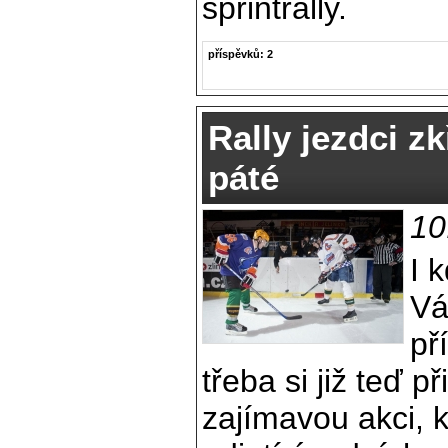
sprintrally.
příspěvků: 2
Rally jezdci zk
páté
10
I 
Vá
př
třeba si již teď 
zajímavou akci, 