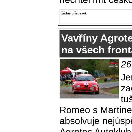
žádný příspěvek
Vavříny Agrot
na všech fron
26
Je
za
tu
Romeo s Martin
absolvuje nejúspě
Agrotec Autoklub