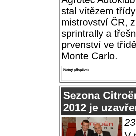
stal vítězem tří
mistrovství ČR, zí
sprintrally a třeš
prvenství ve tříd
Monte Carlo.
žádný příspěvek
Sezona Citroë
2012 je uzavř
23
V 