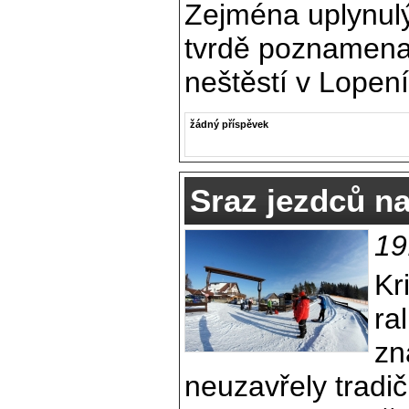
Zejména uplynul
tvrdě poznamenal
neštěstí v Lopení
žádný příspěvek
Sraz jezdců na
19
Kr
ra
zn
neuzavřely tradič