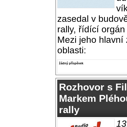
ví
zasedal v budov
rally, řídící org
Mezi jeho hlavní 
oblasti:
žádný příspěvek
Rozhovor s Fi
Markem Pléhou
rally
13