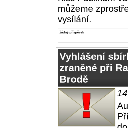
můžeme zprostře
vysílání.
žádný příspěvek
Vyhlášení sbír
zraněné při R
Brodě
14
Au
Př
do