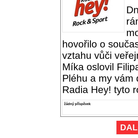
Dn
rá
mo
hovořilo o součas
vztahu vůči veře
Míka oslovil Fil
Pléhu a my vám 
Radia Hey! tyto 
žádný příspěvek
DAL