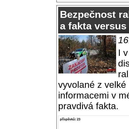
Bezpečnost ral
a fakta versus
16
I 
di
ra
vyvolané z velké 
informacemi v mé
pravdivá fakta.
příspěvků: 23