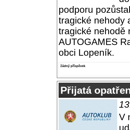
podporu pozůsta
tragické nehody
tragické nehodě 
AUTOGAMES Rall
obci Lopeník.
žádný příspěvek
Přijatá opatřen
13
V 
ud