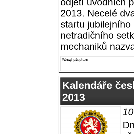
odjetí úvodních 
2013. Necelé dva
startu jubilejníh
netradičního setká
mechaniků nazvan
žádný příspěvek
Kalendáře čes
2013
10
Dn