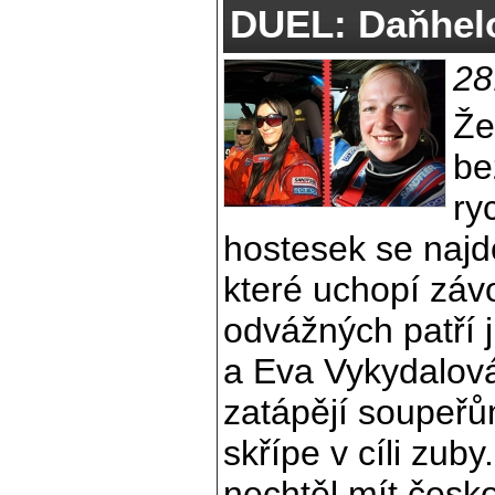
DUEL: Daňhelo
28
Že
be
ry
hostesek se najd
které uchopí závo
odvážných patří j
a Eva Vykydalov
zatápějí soupeř
skřípe v cíli zub
nechtěl mít česk