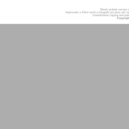
Obsah stránek serveru
Kopírování a šíření textů a fotografií pro jinou ne
Unauthorised copying and publis
Copyrigh