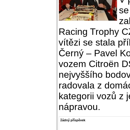
se
za
Racing Trophy C
vítězi se stala p
Černý – Pavel Koh
vozem Citroën D
nejvyššího bodo
radovala z domácí
kategorii vozů z
nápravou.
žádný příspěvek