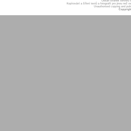
Obsah stránek serveru
Kopírování a šíření textů a fotografií pro jinou ne
Unauthorised copying and publis
Copyrigh