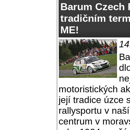
Barum Czech R
tradičním term
ME!
14
Ba
dl
ne
motoristických ak
její tradice úzce 
rallysportu v naš
centrum v moravs