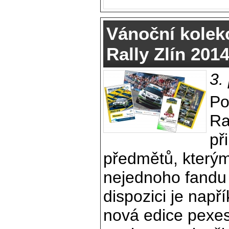
Vánoční kole
Rally Zlín 2014
3.
Po
Ra
př
předmětů, kterým
nejednoho fandu 
dispozici je např
nová edice pexes