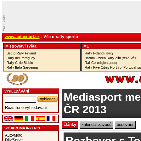
www.autosport.cz
- Vše o rally sportu
Mistrovství­ světa
ME
Secto Rally Finland
Rally Poland
(JERC)
Rally del Paraguay
Barum Czech Rally Zlín
(JERC, MČR)
Rally Chile Biobío
Rali Ceredigion
(JERC)
Rally Italia Sardegna
Rally Five Cities North of Portugal
(J
VYHLEDÁVÁNÍ
Mediasport mez
ČR 2013
Rozšířené vyhledávání
články
kalendář závodů
bodování
SOUKROMÁ INZERCE
Auto/Moto
Rozhovor s T
Díly/Servis