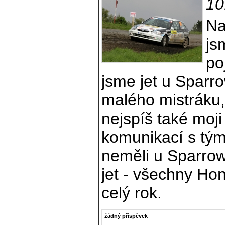
10
Na
js
po
jsme jet u Sparr
malého mistráku
nejspíš také moj
komunikací s tý
neměli u Sparrow
jet - všechny Ho
celý rok.
žádný příspěvek