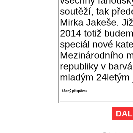
všechny fanoušk
soutěží, tak pře
Mirka Jakeše. Ji
2014 totiž budem
speciál nové kat
Mezinárodního mi
republiky v barvá
mladým 24letým 
žádný příspěvek
DAL