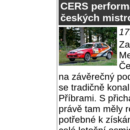
CERS performa
českých mistr
17
Za
Me
Če
na závěrečný podn
se tradičně kona
Příbrami. S přic
právě tam měly r
potřebné k získá