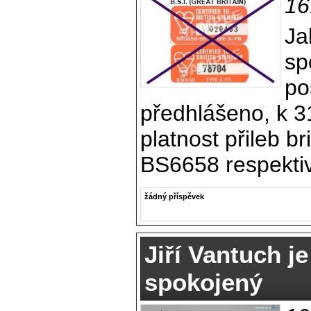
16
Ja
sp
po
předhlášeno, k 3
platnost přileb b
BS6658 respekti
žádný příspěvek
Jiří Vantuch j
spokojený