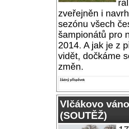
ra
zveřejněn i navr
sezónu všech če
šampionátů pro 
2014. A jak je z
vidět, dočkáme s
změn.
žádný příspěvek
Vlčákovo váno
(SOUTĚŽ)