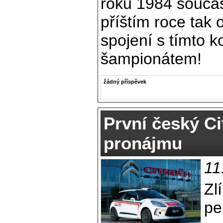
roku 1984 součás
příštím roce tak o
spojení s tímto k
šampionátem!
žádný příspěvek
První český C
pronájmu
11
Zl
pe