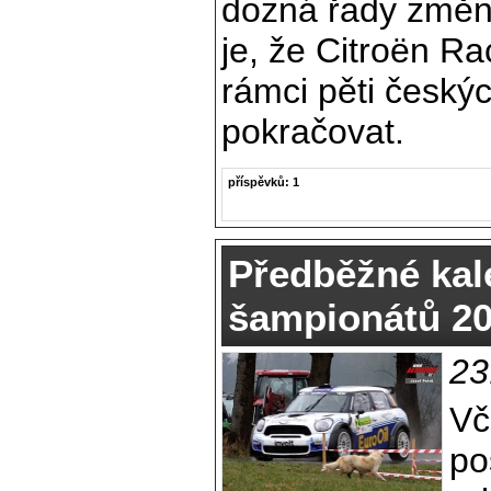
dozná řady změn
je, že Citroën R
rámci pěti česk
pokračovat.
příspěvků: 1
Předběžné kal
šampionátů 2
23
Vč
po