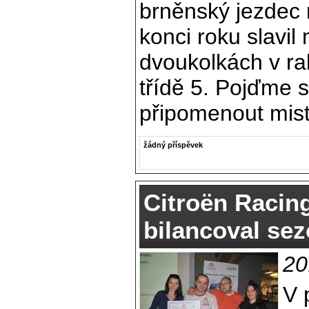
brněnský jezdec 
konci roku slavil 
dvoukolkách v ral
třídě 5. Pojďme si
připomenout mis
žádný příspěvek
Citroën Racin
bilancoval se
20
V 