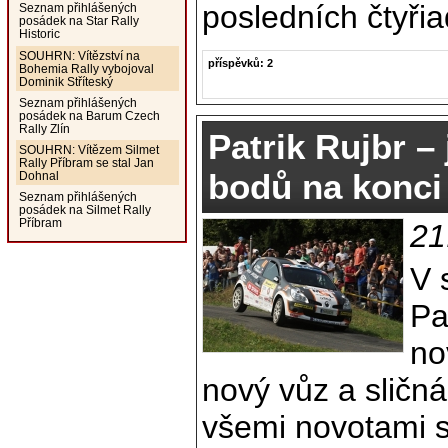
posledních čtyři
Seznam přihlášených
posádek na Star Rally
Historic
SOUHRN: Vítězství na
příspěvků: 2
Bohemia Rally vybojoval
Dominik Stříteský
Seznam přihlášených
posádek na Barum Czech
Rally Zlín
Patrik Rujbr – 
SOUHRN: Vítězem Silmet
Rally Příbram se stal Jan
bodů na konci
Dohnal
Seznam přihlášených
posádek na Silmet Rally
Příbram
21
V 
Pa
no
nový vůz a sličn
všemi novotami s