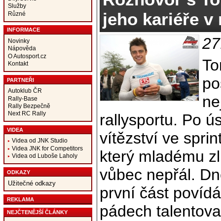
Služby
jeho kariéře v r
Různé
INFORMACE
27
Novinky
Nápověda
O Autosport.cz
To
Kontakt
po
PARTNEŘI
Autoklub ČR
ne
Rally-Base
Rally Bezpečně
Next RC Rally
rallysportu. Po 
VIDEA
vítězství ve sprin
Videa od JNK Studio
Videa JNK for Competitors
který mladému z
Videa od Luboše Laholy
vůbec nepřál. Dn
ODKAZY
Užitečné odkazy
první část povíd
REKLAMA
pádech talentov
NEJČTENĚJŠÍ ČLÁNKY