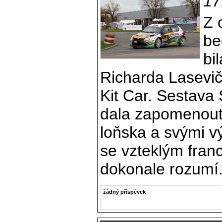
17
Z 
be
bi
Richarda Lasevič
Kit Car. Sestava
dala zapomenout
loňska a svými vý
se vzteklým fran
dokonale rozumí
žádný příspěvek