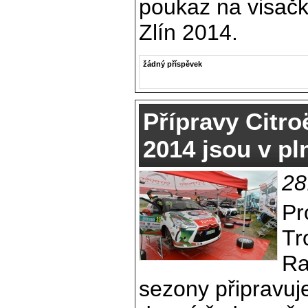
poukaz na visač
Zlín 2014.
žádný příspěvek
Přípravy Citr
2014 jsou v p
28
Pr
Tr
Ra
sezony připravuje