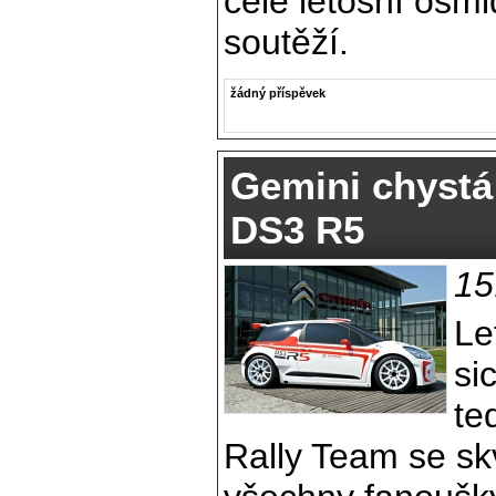
celé letošní osmi
soutěží.
žádný příspěvek
Gemini chystá
DS3 R5
15
Le
si
te
Rally Team se sk