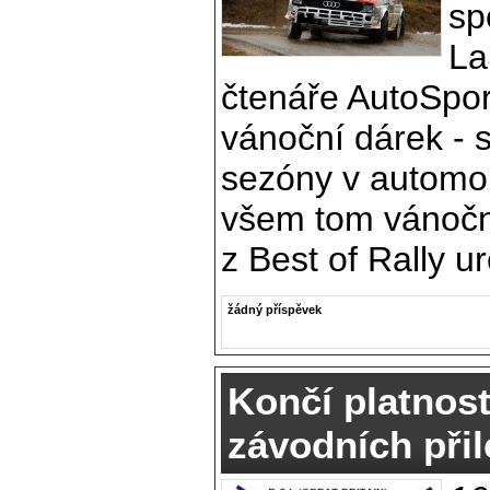
sp
La
čtenáře AutoSpor
vánoční dárek - 
sezóny v automob
všem tom vánočn
z Best of Rally ur
žádný příspěvek
Končí platnos
závodních přil