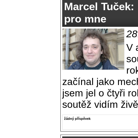
Marcel Tuček: 
pro mne
28
V 
so
ro
začínal jako mec
jsem jel o čtyři r
soutěž vidím živě
žádný příspěvek