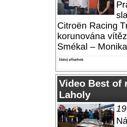
Pr
sl
Citroën Racing T
korunována vítě
Smékal – Monika
žádný příspěvek
Video Best of 
Laholy
19
Ná