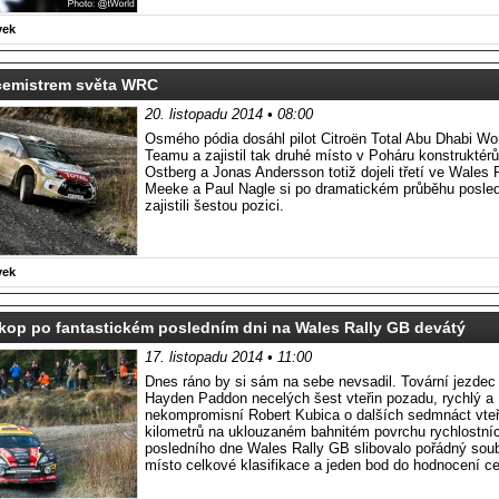
vek
icemistrem světa WRC
20. listopadu 2014 • 08:00
Osmého pódia dosáhl pilot Citroën Total Abu Dhabi Wor
Teamu a zajistil tak druhé místo v Poháru konstrukt
Ostberg a Jonas Andersson totiž dojeli třetí ve Wales 
Meeke a Paul Nagle si po dramatickém průběhu posle
zajistili šestou pozici.
vek
kop po fantastickém posledním dni na Wales Rally GB devátý
17. listopadu 2014 • 11:00
Dnes ráno by si sám na sebe nevsadil. Tovární jezdec
Hayden Paddon necelých šest vteřin pozadu, rychlý a
nekompromisní Robert Kubica o dalších sedmnáct vteř
kilometrů na uklouzaném bahnitém povrchu rychlostní
posledního dne Wales Rally GB slibovalo pořádný soub
místo celkové klasifikace a jeden bod do hodnocení ce