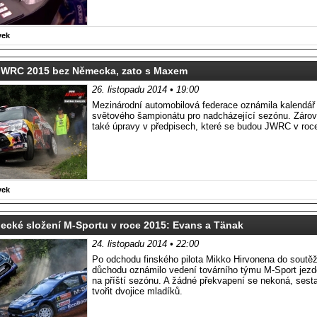
vek
JWRC 2015 bez Německa, zato s Maxem
26. listopadu 2014 • 19:00
Mezinárodní automobilová federace oznámila kalendář 
světového šampionátu pro nadcházející sezónu. Zárove
také úpravy v předpisech, které se budou JWRC v roce
vek
ecké složení M-Sportu v roce 2015: Evans a Tänak
24. listopadu 2014 • 22:00
Po odchodu finského pilota Mikko Hirvonena do soutě
důchodu oznámilo vedení továrního týmu M-Sport jezd
na příští sezónu. A žádné překvapení se nekoná, sest
tvořit dvojice mladíků.