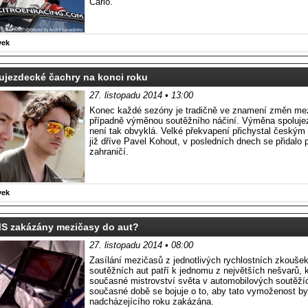
Carlo.
vek
ujezdecké čachry na konci roku
27. listopadu 2014 • 13:00
Konec každé sezóny je tradičně ve znamení změn me
případně výměnou soutěžního náčiní. Výměna spoluje
není tak obvyklá. Velké překvapení přichystal český
již dříve Pavel Kohout, v posledních dnech se přidalo 
zahraničí.
vek
S zakázány mezičasy do aut?
27. listopadu 2014 • 08:00
Zasílání mezičasů z jednotlivých rychlostních zkouše
soutěžních aut patří k jednomu z největších nešvarů, k
současné mistrovství světa v automobilových soutěží
současné době se bojuje o to, aby tato vymoženost by
nadcházejícího roku zakázána.