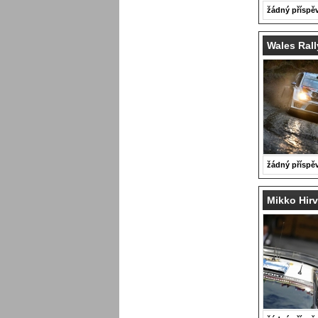
žádný příspě
Wales Rall
žádný příspě
Mikko Hirv