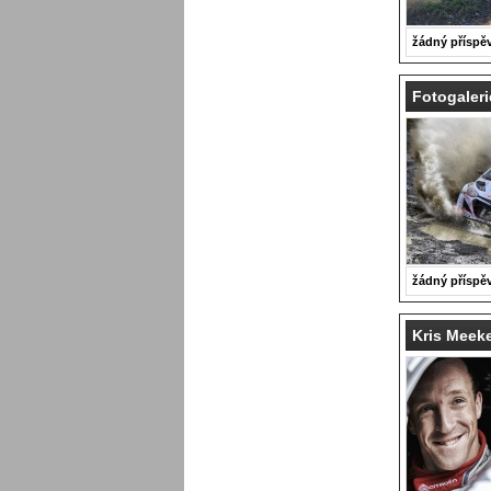
žádný příspě
Fotogaleri
žádný příspě
Kris Meeke