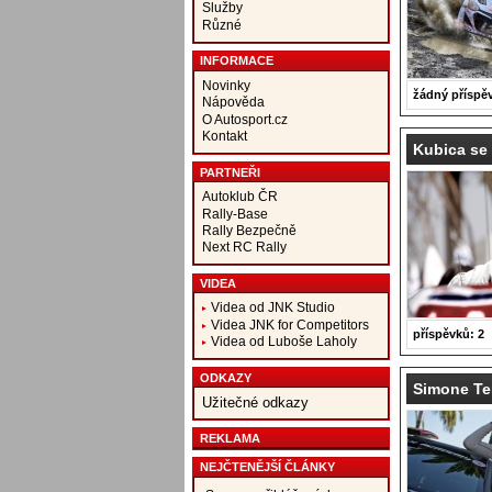
Služby
Různé
INFORMACE
Novinky
žádný příspě
Nápověda
O Autosport.cz
Kontakt
Kubica se 
PARTNEŘI
Autoklub ČR
Rally-Base
Rally Bezpečně
Next RC Rally
VIDEA
Videa od JNK Studio
Videa JNK for Competitors
příspěvků: 2
Videa od Luboše Laholy
ODKAZY
Simone Tem
Užitečné odkazy
REKLAMA
NEJČTENĚJŠÍ ČLÁNKY