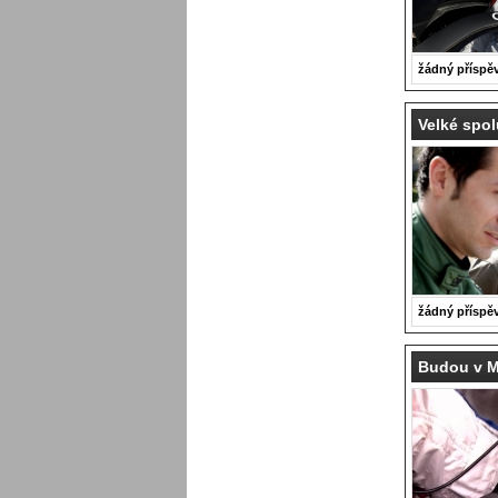
žádný příspě
Velké spol
žádný příspě
Budou v M