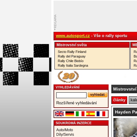
www.autosport.cz
- Vše o rally sportu
Mistrovství­ světa
M
Secto Rally Finland
Ra
Rally del Paraguay
Ba
Rally Chile Biobío
Ra
Rally Italia Sardegna
Ra
VYHLEDÁVÁNÍ
Mistrovství
články
kal
Rozšířené vyhledávání
Hayden Pa
SOUKROMÁ INZERCE
Auto/Moto
Díly/Servis