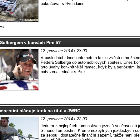
pokračovat s Hyundaiem.
vek
Solbergem v barvách Pirelli?
12. prosince 2014 • 23:00
V posledních dnech internetem kolují zvěsti o možném
Pettera Solberga do automobilových soutěží. Dnes ko
tyto úvahy konkrétnější rámec, když byla seriózními i
potvrzena jednání s Pirelli.
pestini plánuje útok na titul v JWRC
12. prosince 2014 • 22:00
Jedním z nejlepších rumunských jezdců současnosti 
Simone Tempestini. Kromě nezbytných jezdeckých sc
za sebou i dostatečné finanční zázemí, takže není př
má v příštím roce velké plány.