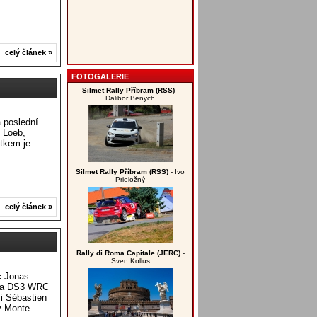
celý článek »
FOTOGALERIE
Silmet Rally Příbram (RSS)
-
Dalibor Benych
 poslední
n Loeb,
stkem je
Silmet Rally Příbram (RSS)
- Ivo
Prieložný
celý článek »
Rally di Roma Capitale (JERC)
-
Sven Kollus
c Jonas
 na DS3 WRC
i Sébastien
ly Monte