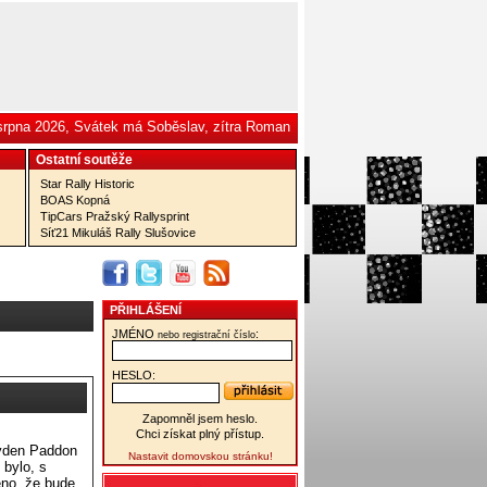
 srpna 2026, Svátek má Soběslav, zítra Roman
Ostatní­ soutěže
Star Rally Historic
BOAS Kopná
TipCars Pražský Rallysprint
Síť21 Mikuláš Rally Slušovice
PŘIHLÁŠENÍ
JMÉNO
:
nebo registrační číslo
HESLO:
Zapomněl jsem heslo.
Chci získat plný přístup.
ayden Paddon
Nastavit domovskou stránku!
 bylo, s
eno, že bude