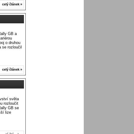
celý článek »
Rally GB a
kariérou
boj o druhou
se rozloučil
celý článek »
vství světa
u rozloučit
Rally GB se
ší lize