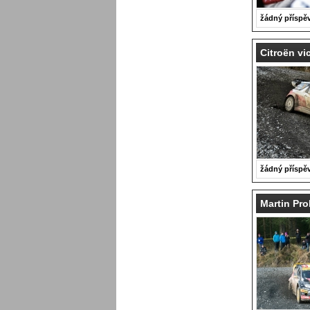
žádný příspě
Citroën v
žádný příspě
Martin Pro