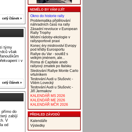
NEMĚLO BY VÁM UJÍT
Okno do historie rally
celý článek »
Problematika přidělování
náhradních časů na rally
Zásadní revoluce v European
Rally Trophy
Módní rádoby-ekologie v
rallysportové praxi
Konec éry mistrovství Evropy
zi týmy
pod křídly Eurosportu
zdců však
Rallye du Var - soutěž s
m fanouškům
velkým jménem, ale...
překvapení i v
Roma di Capitale aneb
rallyový zmatek po Italsku
Sledování Rallye Monte Carlo
vrtulníkem
Testování Audi u Slušovic -
Vilém Lovecký
celý článek »
Testování Audi u Slušovic -
Jiří Jermakov
KALENDÁŘ MS 2026
KALENDÁŘ ME 2026
KALENDÁŘ MČR 2026
k přímo do
PŘEHLED ZÁVODŮ
terý zabíjí
ch. V
Kalendáře
la od
Výsledky