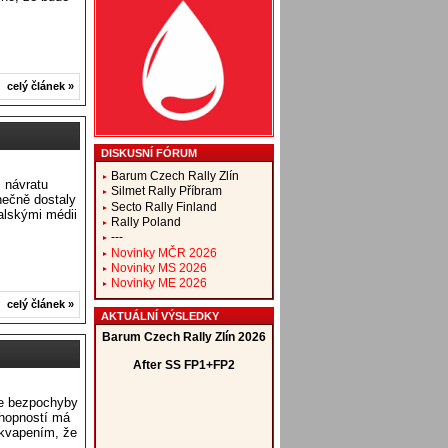
celý článek »
DISKUSNÍ FÓRUM
Barum Czech Rally Zlín
 návratu
Silmet Rally Příbram
nečně dostaly
Secto Rally Finland
talskými médii
Rally Poland
---
Novinky MČR 2026
Novinky MS 2026
Novinky ME 2026
celý článek »
AKTUÁLNÍ VÝSLEDKY
je bezpochyby
hopností má
ekvapením, že