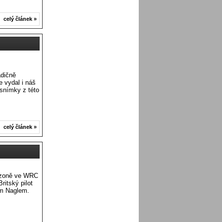
celý článek »
adičně
 vydal i náš
 snímky z této
celý článek »
sezoně ve WRC
itský pilot
em Naglem.