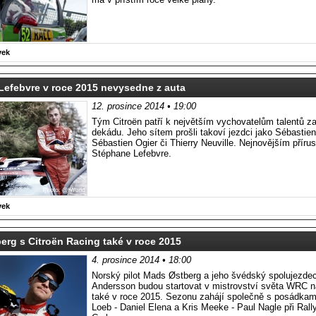
vek
Lefebvre v roce 2015 nevysedne z auta
12. prosince 2014 • 19:00
Tým Citroën patří k největším vychovatelům talentů za
dekádu. Jeho sítem prošli takoví jezdci jako Sébastie
Sébastien Ogier či Thierry Neuville. Nejnovějším příru
Stéphane Lefebvre.
vek
rg s Citroën Racing také v roce 2015
4. prosince 2014 • 18:00
Norský pilot Mads Østberg a jeho švédský spolujezde
Andersson budou startovat v mistrovství světa WRC
také v roce 2015. Sezonu zahájí společně s posádkam
Loeb - Daniel Elena a Kris Meeke - Paul Nagle při Ral