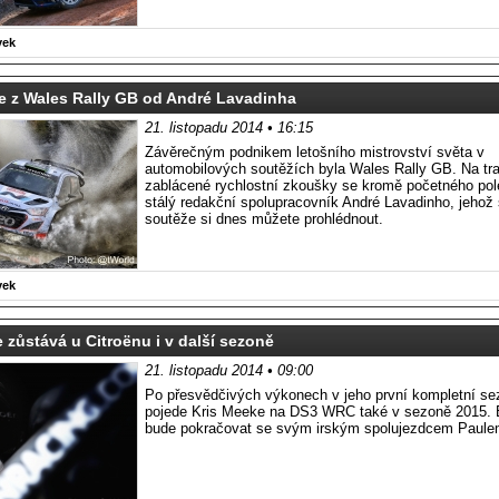
vek
e z Wales Rally GB od André Lavadinha
21. listopadu 2014 • 16:15
Závěrečným podnikem letošního mistrovství světa v
automobilových soutěžích byla Wales Rally GB. Na tr
zablácené rychlostní zkoušky se kromě početného pole
stálý redakční spolupracovník André Lavadinho, jehož
soutěže si dnes můžete prohlédnout.
vek
 zůstává u Citroënu i v další sezoně
21. listopadu 2014 • 09:00
Po přesvědčivých výkonech v jeho první kompletní 
pojede Kris Meeke na DS3 WRC také v sezoně 2015. Br
bude pokračovat se svým irským spolujezdcem Paul