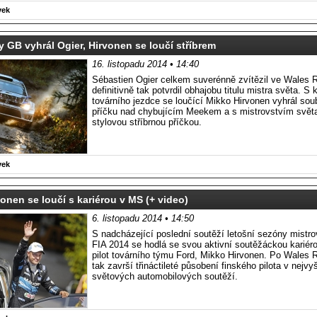
vek
y GB vyhrál Ogier, Hirvonen se loučí stříbrem
16. listopadu 2014 • 14:40
Sébastien Ogier celkem suverénně zvítězil ve Wales 
definitivně tak potvrdil obhajobu titulu mistra světa. S 
továrního jezdce se loučící Mikko Hirvonen vyhrál sou
příčku nad chybujícím Meekem a s mistrovstvím světa 
stylovou stříbrnou příčkou.
vek
onen se loučí s kariérou v MS (+ video)
6. listopadu 2014 • 14:50
S nadcházející poslední soutěží letošní sezóny mistro
FIA 2014 se hodlá se svou aktivní soutěžáckou kariéro
pilot továrního týmu Ford, Mikko Hirvonen. Po Wales 
tak završí třináctileté působení finského pilota v nejvyš
světových automobilových soutěží.