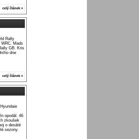
celý článek »
ld Rally
érů WRC. Mads
Rally GB. Kris
dního dne
celý článek »
 Hyundaie
in opodál. 46
ch zkoušek
oj o desáté
lé sezony.