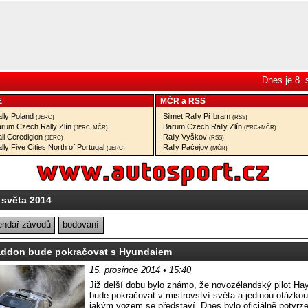
Dnes je 8.
E
MČR
a
RSS
lly Poland
Silmet Rally Příbram
(JERC)
(RSS)
rum Czech Rally Zlín
Barum Czech Rally Zlín
(JERC, MČR)
(ERC+MČR)
li Ceredigion
Rally Vyškov
(JERC)
(RSS)
lly Five Cities North of Portugal
Rally Pačejov
(JERC)
(MČR)
 světa 2014
endář závodů
bodování
ddon bude pokračovat s Hyundaiem
15. prosince 2014 • 15:40
Již delší dobu bylo známo, že novozélandský pilot H
bude pokračovat v mistrovství světa a jedinou otázkou
jakým vozem se představí. Dnes bylo oficiálně potvrz