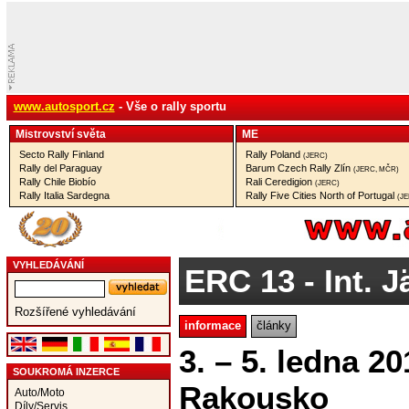
www.autosport.cz
- Vše o rally sportu
Mistrovství­ světa
ME
Secto Rally Finland
Rally Poland
(JERC)
Rally del Paraguay
Barum Czech Rally Zlín
(JERC, MČR)
Rally Chile Biobío
Rali Ceredigion
(JERC)
Rally Italia Sardegna
Rally Five Cities North of Portugal
(J
VYHLEDÁVÁNÍ
ERC 13
- Int. 
Rozšířené vyhledávání
informace
články
3. – 5. ledna 20
SOUKROMÁ INZERCE
Rakousko
Auto/Moto
Díly/Servis