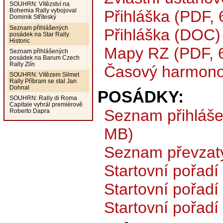
SOUHRN: Vítězství na
Bohemia Rally vybojoval
Přihláška (PDF, 
Dominik Stříteský
Seznam přihlášených
Přihláška (DOC)
posádek na Star Rally
Historic
Mapy RZ (PDF, 
Seznam přihlášených
posádek na Barum Czech
Rally Zlín
Časový harmono
SOUHRN: Vítězem Silmet
Rally Příbram se stal Jan
Dohnal
POSÁDKY:
SOUHRN: Rally di Roma
Capitale vyhrál premiérově
Seznam přihláše
Roberto Dapra
MB)
Seznam převzat
Startovní pořadí 
Startovní pořadí
Startovní pořadí