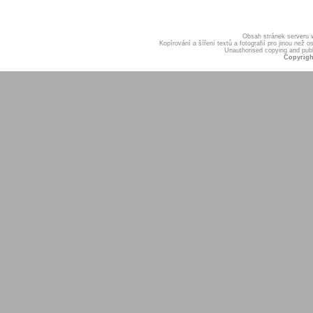
Obsah stránek serveru
Kopírování a šíření textů a fotografií pro jinou ne
Unauthorised copying and publis
Copyrigh