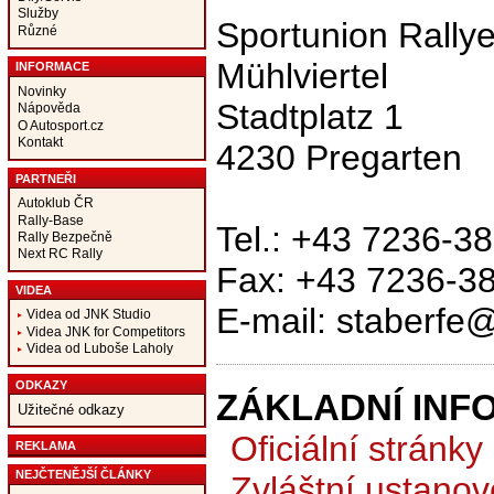
Služby
Sportunion Rally
Různé
Mühlviertel
INFORMACE
Novinky
Stadtplatz 1
Nápověda
O Autosport.cz
Kontakt
4230 Pregarten
PARTNEŘI
Autoklub ČR
Rally-Base
Tel.: +43 7236-3
Rally Bezpečně
Next RC Rally
Fax: +43 7236-3
VIDEA
E-mail: staberfe@
Videa od JNK Studio
Videa JNK for Competitors
Videa od Luboše Laholy
ODKAZY
ZÁKLADNÍ INF
Užitečné odkazy
Oficiální stránky
REKLAMA
NEJČTENĚJŠÍ ČLÁNKY
Zvláštní ustanov