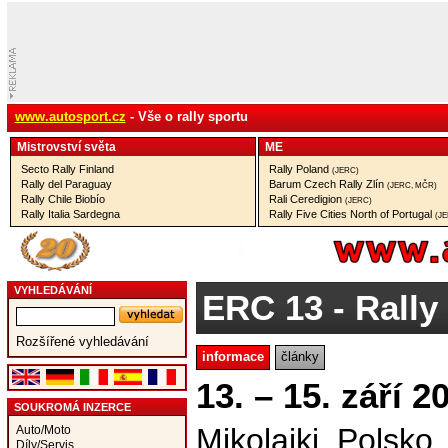
www.autosport.cz
- Vše o rally sportu
Mistrovství­ světa
ME
Secto Rally Finland
Rally Poland
(JERC)
Rally del Paraguay
Barum Czech Rally Zlín
(JERC, MČR)
Rally Chile Biobío
Rali Ceredigion
(JERC)
Rally Italia Sardegna
Rally Five Cities North of Portugal
(J
VYHLEDÁVÁNÍ
ERC 13
- Rally
Rozšířené vyhledávání
informace
články
13. – 15. září 2
SOUKROMÁ INZERCE
Mikolajki, Polsko
Auto/Moto
Díly/Servis