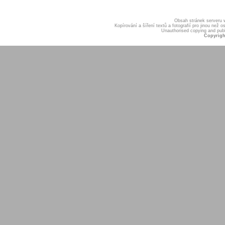
Obsah stránek serveru
Kopírování a šíření textů a fotografií pro jinou ne
Unauthorised copying and publis
Copyrigh