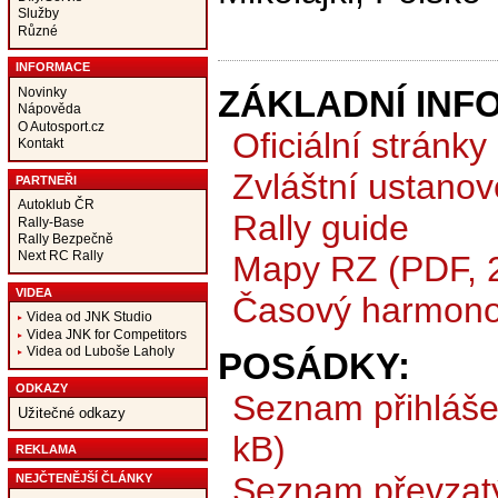
Služby
Různé
INFORMACE
ZÁKLADNÍ INF
Novinky
Nápověda
O Autosport.cz
Oficiální stránky
Kontakt
Zvláštní ustanov
PARTNEŘI
Autoklub ČR
Rally guide
Rally-Base
Rally Bezpečně
Next RC Rally
Mapy RZ (PDF, 
VIDEA
Časový harmono
Videa od JNK Studio
Videa JNK for Competitors
Videa od Luboše Laholy
POSÁDKY:
ODKAZY
Seznam přihláš
Užitečné odkazy
kB)
REKLAMA
Seznam převzat
NEJČTENĚJŠÍ ČLÁNKY