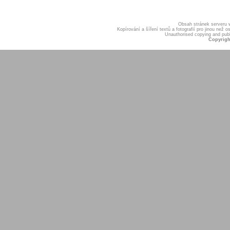
Obsah stránek serveru
Kopírování a šíření textů a fotografií pro jinou ne
Unauthorised copying and publis
Copyrigh