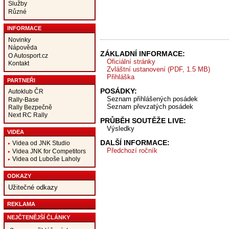
Služby
Různé
INFORMACE
Novinky
Nápověda
ZÁKLADNÍ INFORMACE:
O Autosport.cz
Oficiální stránky
Kontakt
Zvláštní ustanovení (PDF, 1.5 MB)
Přihláška
PARTNEŘI
POSÁDKY:
Autoklub ČR
Seznam přihlášených posádek
Rally-Base
Seznam převzatých posádek
Rally Bezpečně
Next RC Rally
PRŮBĚH SOUTĚŽE LIVE:
Výsledky
VIDEA
DALŠÍ INFORMACE:
Videa od JNK Studio
Předchozí ročník
Videa JNK for Competitors
Videa od Luboše Laholy
ODKAZY
Užitečné odkazy
REKLAMA
NEJČTENĚJŠÍ ČLÁNKY