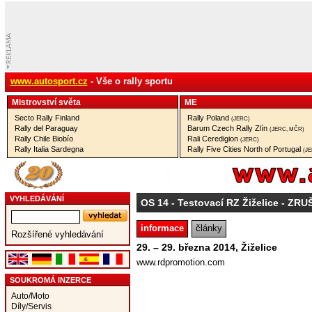
www.autosport.cz
- Vše o rally sportu
Mistrovství­ světa
ME
Secto Rally Finland
Rally Poland
(JERC)
Rally del Paraguay
Barum Czech Rally Zlín
(JERC, MČR)
Rally Chile Biobío
Rali Ceredigion
(JERC)
Rally Italia Sardegna
Rally Five Cities North of Portugal
(J
VYHLEDÁVÁNÍ
OS 14
- Testovací RZ Žiželice - ZR
informace
články
Rozšířené vyhledávání
29. – 29. března 2014, Žiželice
www.rdpromotion.com
SOUKROMÁ INZERCE
Auto/Moto
Díly/Servis