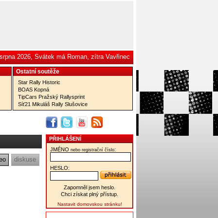
 srpna 2026, Svátek má Roman, zítra Vavřinec
Ostatní­ soutěže
Star Rally Historic
BOAS Kopná
TipCars Pražský Rallysprint
Síť21 Mikuláš Rally Slušovice
PŘIHLÁŠENÍ
JMÉNO
:
nebo registrační číslo
eo
diskuse
HESLO:
Zapomněl jsem heslo.
Chci získat plný přístup.
Nastavit domovskou stránku!