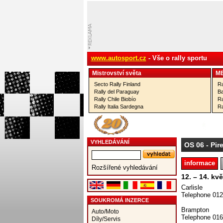
www.autosport.cz
- Vše o rally sportu
Mistrovství­ světa
M
Secto Rally Finland
Ra
Rally del Paraguay
Ba
Rally Chile Biobío
Ra
Rally Italia Sardegna
Ra
VYHLEDÁVÁNÍ
OS 06
- Pire
informace
Rozšířené vyhledávání
12. – 14. kv
Carlisle
Telephone 01
SOUKROMÁ INZERCE
Brampton
Auto/Moto
Telephone 01
Díly/Servis