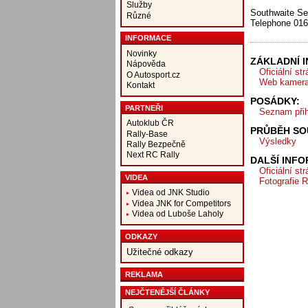
Služby
Southwaite Se
Různé
Telephone 01
INFORMACE
Novinky
ZÁKLADNÍ 
Nápověda
Oficiální st
O Autosport.cz
Web kamer
Kontakt
POSÁDKY:
PARTNEŘI
Seznam při
Autoklub ČR
PRŮBĚH SO
Rally-Base
Výsledky
Rally Bezpečně
Next RC Rally
DALŠÍ INF
Oficiální st
VIDEA
Fotografie 
Videa od JNK Studio
Videa JNK for Competitors
Videa od Luboše Laholy
ODKAZY
Užitečné odkazy
REKLAMA
NEJČTENĚJŠÍ ČLÁNKY