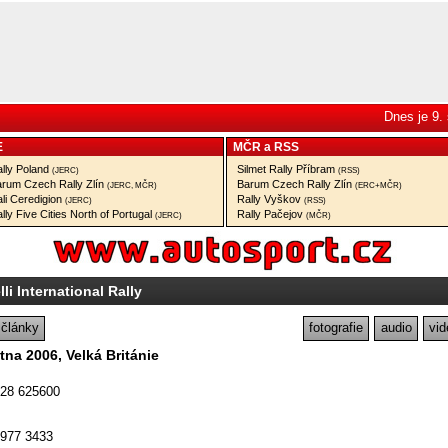
Dnes je 9.
E
MČR
a
RSS
lly Poland
Silmet Rally Příbram
(JERC)
(RSS)
rum Czech Rally Zlín
Barum Czech Rally Zlín
(JERC, MČR)
(ERC+MČR)
li Ceredigion
Rally Vyškov
(JERC)
(RSS)
lly Five Cities North of Portugal
Rally Pačejov
(JERC)
(MČR)
lli International Rally
články
fotografie
audio
vid
ětna 2006, Velká Británie
228 625600
6977 3433