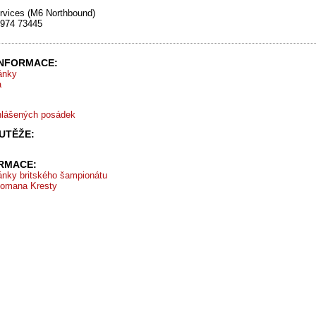
rvices (M6 Northbound)
6974 73445
INFORMACE:
ránky
a
hlášených posádek
UTĚŽE:
ORMACE:
ránky britského šampionátu
Romana Kresty