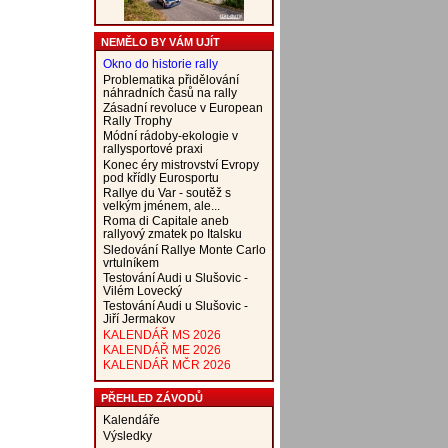
NEMĚLO BY VÁM UJÍT
Okno do historie rally
Problematika přidělování
náhradních časů na rally
Zásadní revoluce v European
Rally Trophy
Módní rádoby-ekologie v
rallysportové praxi
Konec éry mistrovství Evropy
pod křídly Eurosportu
Rallye du Var - soutěž s
velkým jménem, ale...
Roma di Capitale aneb
rallyový zmatek po Italsku
Sledování Rallye Monte Carlo
vrtulníkem
Testování Audi u Slušovic -
Vilém Lovecký
Testování Audi u Slušovic -
Jiří Jermakov
KALENDÁŘ MS 2026
KALENDÁŘ ME 2026
KALENDÁŘ MČR 2026
PŘEHLED ZÁVODŮ
Kalendáře
Výsledky