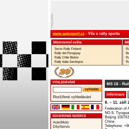
www.autosport.cz
- Vše o rally sportu
Mistrovství­ světa
M
Secto Rally Finland
Ra
Rally del Paraguay
Ba
Rally Chile Biobío
Ra
Rally Italia Sardegna
Ra
VYHLEDÁVÁNÍ
MS 16
- Ral
informace
Rozšířené vyhledávání
8. – 11. září
Federation of 
NO.9, Tiyugu
SOUKROMÁ INZERCE
Beijing 10076
China
Auto/Moto
Telephone: +8
Díly/Servis