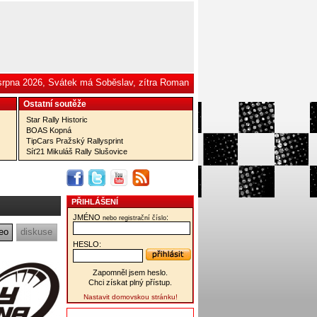
 srpna 2026, Svátek má Soběslav, zítra Roman
Ostatní­ soutěže
Star Rally Historic
BOAS Kopná
TipCars Pražský Rallysprint
Síť21 Mikuláš Rally Slušovice
PŘIHLÁŠENÍ
JMÉNO
:
nebo registrační číslo
eo
diskuse
HESLO:
Zapomněl jsem heslo.
Chci získat plný přístup.
Nastavit domovskou stránku!