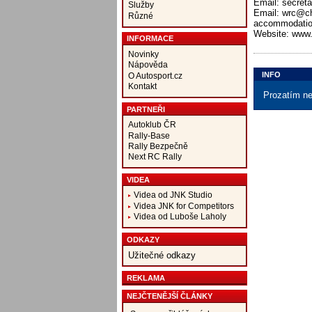
Email: secreta
Služby
Email: wrc@chi
Různé
accommodation
Website: www.
INFORMACE
Novinky
Nápověda
INFO
O Autosport.cz
Kontakt
Prozatím ne
PARTNEŘI
Autoklub ČR
Rally-Base
Rally Bezpečně
Next RC Rally
VIDEA
Videa od JNK Studio
Videa JNK for Competitors
Videa od Luboše Laholy
ODKAZY
Užitečné odkazy
REKLAMA
NEJČTENĚJŠÍ ČLÁNKY