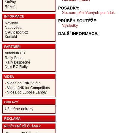
Služby
Různé
POSÁDKY:
Seznam přihlášených posádek
INFORMACE
PRŮBĚH SOUTĚŽE:
Novinky
Výsledky
Nápověda
O Autosport.cz
DALŠÍ INFORMACE:
Kontakt
PARTNEŘI
Autoklub ČR
Rally-Base
Rally Bezpečně
Next RC Rally
VIDEA
Videa od JNK Studio
Videa JNK for Competitors
Videa od Luboše Laholy
ODKAZY
Užitečné odkazy
REKLAMA
NEJČTENĚJŠÍ ČLÁNKY