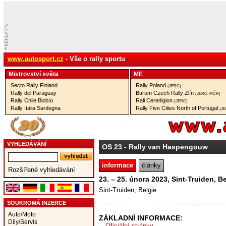
www.autosport.cz
- Vše o rally sportu
Mistrovství­ světa
ME
Secto Rally Finland
Rally Poland
(JERC)
Rally del Paraguay
Barum Czech Rally Zlín
(JERC, MČR)
Rally Chile Biobío
Rali Ceredigion
(JERC)
Rally Italia Sardegna
Rally Five Cities North of Portugal
(J
VYHLEDÁVÁNÍ
OS 23
- Rally van Haspengouw
informace
články
Rozšířené vyhledávání
23. – 25. února 2023, Sint-Truiden, Be
Sint-Truiden, Belgie
SOUKROMÁ INZERCE
Auto/Moto
ZÁKLADNÍ INFORMACE:
Díly/Servis
Oficiální stránky