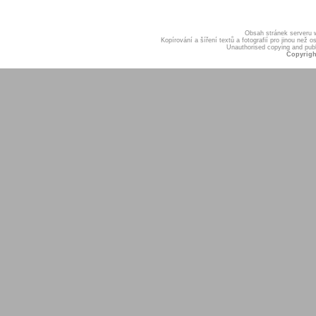
Obsah stránek serveru
Kopírování a šíření textů a fotografií pro jinou ne
Unauthorised copying and publis
Copyrigh