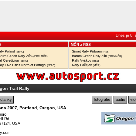
Dnes je 8.
E
MČR
a
RSS
lly Poland
Silmet Rally Příbram
(JERC)
(RSS)
rum Czech Rally Zlín
Barum Czech Rally Zlín
(JERC, MČR)
(ERC+MČR)
li Ceredigion
Rally Vyškov
(JERC)
(RSS)
lly Five Cities North of Portugal
Rally Pačejov
(JERC)
(MČR)
gon Trail Rally
články
fotografie
audio
vid
bna 2007, Portland, Oregon, USA
boro
ll Rd.
 97124, USA
ly.com