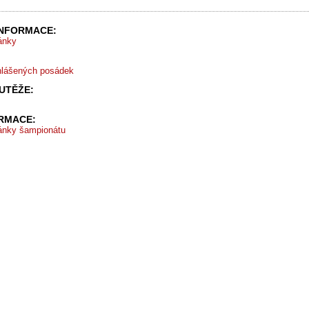
INFORMACE:
ránky
hlášených posádek
UTĚŽE:
ORMACE:
ránky šampionátu