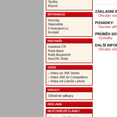
Služby
Různé
ZÁKLADNÍ 
INFORMACE
Oficiální st
Novinky
POSÁDKY:
Nápověda
Seznam při
O Autosport.cz
Kontakt
PRŮBĚH SO
Výsledky
PARTNEŘI
DALŠÍ INF
Autoklub ČR
Oficiální st
Rally-Base
Rally Bezpečně
Next RC Rally
VIDEA
Videa od JNK Studio
Videa JNK for Competitors
Videa od Luboše Laholy
ODKAZY
Užitečné odkazy
REKLAMA
NEJČTENĚJŠÍ ČLÁNKY