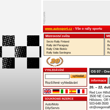
www.autosport.cz
- Vše o rally sportu
Mistrovství­ světa
M
Secto Rally Finland
Ra
Rally del Paraguay
Ba
Rally Chile Biobío
Ra
Rally Italia Sardegna
Ra
VYHLEDÁVÁNÍ
OS 07
- Ore
informace
Rozšířené vyhledávání
20. – 22. du
Red Lion Hills
3500 NE Corne
SOUKROMÁ INZERCE
Hillsboro, OR
503-648-3500
Auto/Moto
otr@oregonral
Díly/Servis