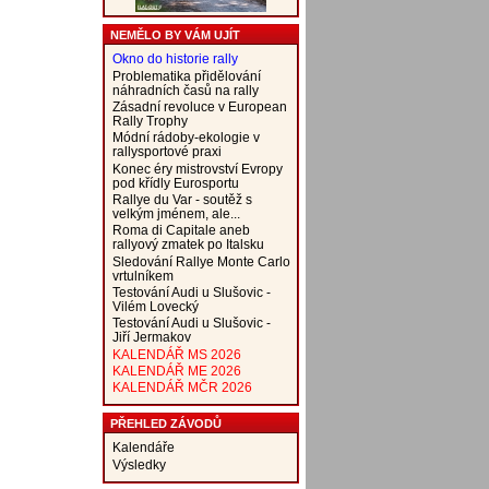
NEMĚLO BY VÁM UJÍT
Okno do historie rally
Problematika přidělování
náhradních časů na rally
Zásadní revoluce v European
Rally Trophy
Módní rádoby-ekologie v
rallysportové praxi
Konec éry mistrovství Evropy
pod křídly Eurosportu
Rallye du Var - soutěž s
velkým jménem, ale...
Roma di Capitale aneb
rallyový zmatek po Italsku
Sledování Rallye Monte Carlo
vrtulníkem
Testování Audi u Slušovic -
Vilém Lovecký
Testování Audi u Slušovic -
Jiří Jermakov
KALENDÁŘ MS 2026
KALENDÁŘ ME 2026
KALENDÁŘ MČR 2026
PŘEHLED ZÁVODŮ
Kalendáře
Výsledky