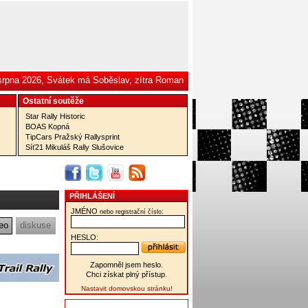
 srpna 2026, Svátek má Soběslav, zítra Roman
Ostatní­ soutěže
Star Rally Historic
BOAS Kopná
TipCars Pražský Rallysprint
Síť21 Mikuláš Rally Slušovice
PŘIHLÁŠENÍ
JMÉNO
:
nebo registrační číslo
eo
diskuse
HESLO:
Zapomněl jsem heslo.
Chci získat plný přístup.
Nastavit domovskou stránku!