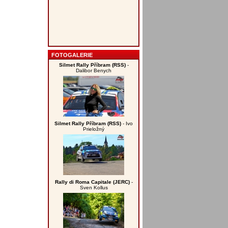
FOTOGALERIE
Silmet Rally Příbram (RSS)
-
Dalibor Benych
Silmet Rally Příbram (RSS)
- Ivo
Prieložný
Rally di Roma Capitale (JERC)
-
Sven Kollus