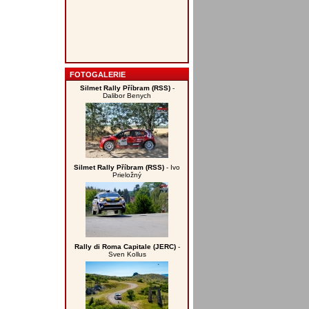
FOTOGALERIE
Silmet Rally Příbram (RSS)
-
Dalibor Benych
Silmet Rally Příbram (RSS)
- Ivo
Prieložný
Rally di Roma Capitale (JERC)
-
Sven Kollus