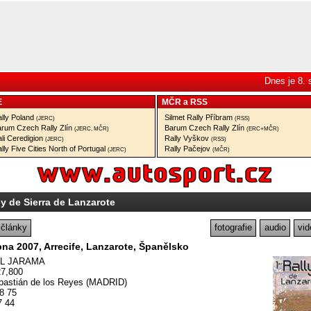
Dnes je 8.
E
MČR
a
RSS
lly Poland
Silmet Rally Příbram
(JERC)
(RSS)
rum Czech Rally Zlín
Barum Czech Rally Zlín
(JERC, MČR)
(ERC+MČR)
li Ceredigion
Rally Vyškov
(JERC)
(RSS)
lly Five Cities North of Portugal
Rally Pačejov
(JERC)
(MČR)
ly de Sierra de Lanzarote
články
fotografie
audio
vid
bna 2007, Arrecife, Lanzarote, Španělsko
EL JARAMA
27,800
bastián de los Reyes (MADRID)
08 75
7 44