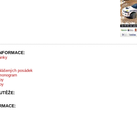
INFORMACE:
ránky
hlášených posádek
monogram
py
py
UTĚŽE:
ORMACE: