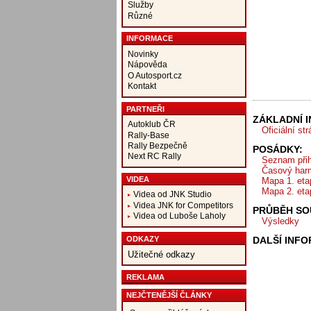
Služby
Různé
INFORMACE
Novinky
Nápověda
O Autosport.cz
Kontakt
PARTNEŘI
ZÁKLADNÍ 
Autoklub ČR
Oficiální st
Rally-Base
Rally Bezpečně
POSÁDKY:
Next RC Rally
Seznam při
Časový har
VIDEA
Mapa 1. eta
Mapa 2. eta
Videa od JNK Studio
Videa JNK for Competitors
PRŮBĚH SO
Videa od Luboše Laholy
Výsledky
ODKAZY
DALŠÍ INF
Užitečné odkazy
REKLAMA
NEJČTENĚJŠÍ ČLÁNKY