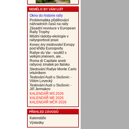
NEMĚLO BY VÁM UJÍT
Okno do historie rally
Problematika přidělování
náhradních časů na rally
Zásadní revoluce v European
Rally Trophy
Módní rádoby-ekologie v
rallysportové praxi
Konec éry mistrovství Evropy
pod křídly Eurosportu
Rallye du Var - soutěž s
velkým jménem, ale...
Roma di Capitale aneb
rallyový zmatek po Italsku
Sledování Rallye Monte Carlo
vrtulníkem
Testování Audi u Slušovic -
Vilém Lovecký
Testování Audi u Slušovic -
Jiří Jermakov
KALENDÁŘ MS 2026
KALENDÁŘ ME 2026
KALENDÁŘ MČR 2026
PŘEHLED ZÁVODŮ
Kalendáře
Výsledky