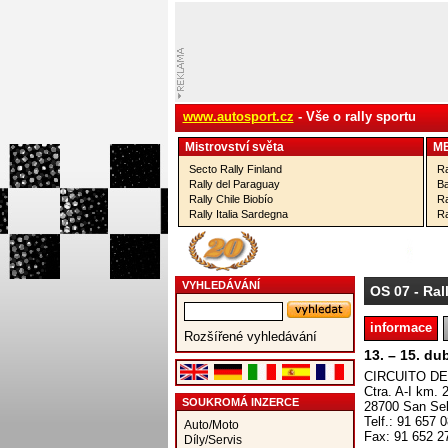
www.autosport.cz
- Vše o rally sportu
Mistrovství­ světa
M
Secto Rally Finland
Ra
Rally del Paraguay
Ba
Rally Chile Biobío
Ra
Rally Italia Sardegna
Ra
VYHLEDÁVÁNÍ
OS 07
- Ral
informace
Rozšířené vyhledávání
13. – 15. du
CIRCUITO D
Ctra. A-I km. 
SOUKROMÁ INZERCE
28700 San Se
Telf.: 91 657 
Auto/Moto
Fax: 91 652 2
Díly/Servis