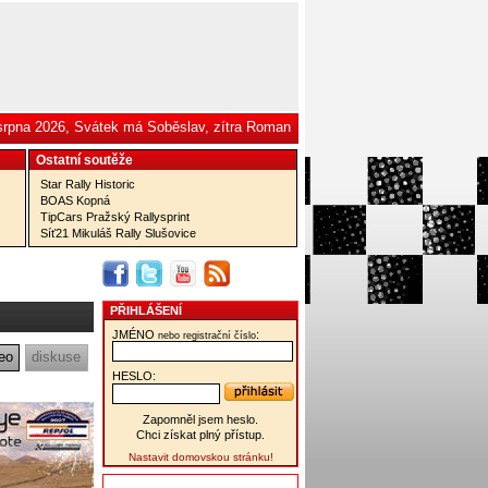
 srpna 2026, Svátek má Soběslav, zítra Roman
Ostatní­ soutěže
Star Rally Historic
BOAS Kopná
TipCars Pražský Rallysprint
Síť21 Mikuláš Rally Slušovice
PŘIHLÁŠENÍ
JMÉNO
:
nebo registrační číslo
eo
diskuse
HESLO:
Zapomněl jsem heslo.
Chci získat plný přístup.
Nastavit domovskou stránku!