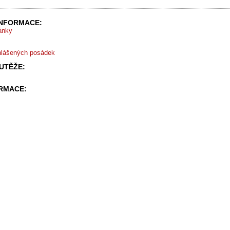
INFORMACE:
ránky
hlášených posádek
UTĚŽE:
ORMACE: