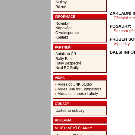
Služby
Různé
ZÁKLADNÍ 
INFORMACE
Oficiální st
Novinky
POSÁDKY:
Nápověda
Seznam při
O Autosport.cz
Kontakt
PRŮBĚH SO
Výsledky
PARTNEŘI
DALŠÍ INF
Autoklub ČR
Rally-Base
Rally Bezpečně
Next RC Rally
VIDEA
Videa od JNK Studio
Videa JNK for Competitors
Videa od Luboše Laholy
ODKAZY
Užitečné odkazy
REKLAMA
NEJČTENĚJŠÍ ČLÁNKY