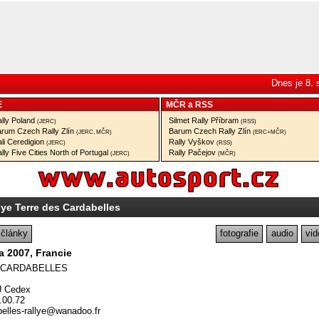
Dnes je 8.
E
MČR
a
RSS
lly Poland
Silmet Rally Příbram
(JERC)
(RSS)
rum Czech Rally Zlín
Barum Czech Rally Zlín
(JERC, MČR)
(ERC+MČR)
li Ceredigion
Rally Vyškov
(JERC)
(RSS)
lly Five Cities North of Portugal
Rally Pačejov
(JERC)
(MČR)
lye Terre des Cardabelles
články
fotografie
audio
vid
na 2007, Francie
 CARDABELLES
U Cedex
.00.72
elles-rallye@wanadoo.fr