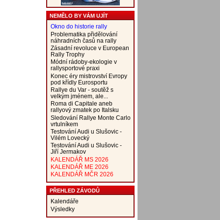
NEMĚLO BY VÁM UJÍT
Okno do historie rally
Problematika přidělování
náhradních časů na rally
Zásadní revoluce v European
Rally Trophy
Módní rádoby-ekologie v
rallysportové praxi
Konec éry mistrovství Evropy
pod křídly Eurosportu
Rallye du Var - soutěž s
velkým jménem, ale...
Roma di Capitale aneb
rallyový zmatek po Italsku
Sledování Rallye Monte Carlo
vrtulníkem
Testování Audi u Slušovic -
Vilém Lovecký
Testování Audi u Slušovic -
Jiří Jermakov
KALENDÁŘ MS 2026
KALENDÁŘ ME 2026
KALENDÁŘ MČR 2026
PŘEHLED ZÁVODŮ
Kalendáře
Výsledky