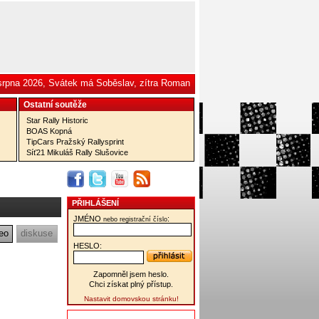
 srpna 2026, Svátek má Soběslav, zítra Roman
Ostatní­ soutěže
Star Rally Historic
BOAS Kopná
TipCars Pražský Rallysprint
Síť21 Mikuláš Rally Slušovice
PŘIHLÁŠENÍ
JMÉNO
:
nebo registrační číslo
eo
diskuse
HESLO:
Zapomněl jsem heslo.
Chci získat plný přístup.
Nastavit domovskou stránku!