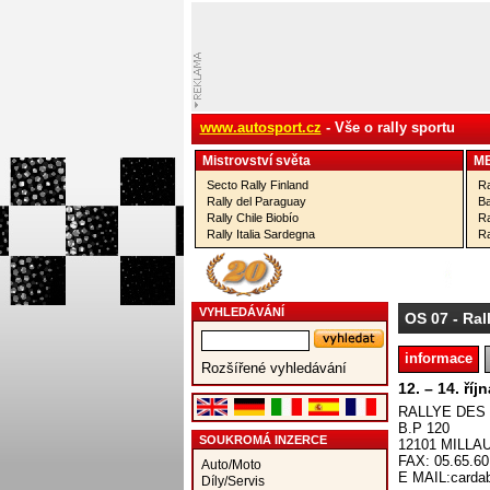
www.autosport.cz
- Vše o rally sportu
Mistrovství­ světa
M
Secto Rally Finland
Ra
Rally del Paraguay
Ba
Rally Chile Biobío
Ra
Rally Italia Sardegna
Ra
VYHLEDÁVÁNÍ
OS 07
- Ral
informace
Rozšířené vyhledávání
12. – 14. říj
RALLYE DES
B.P 120
SOUKROMÁ INZERCE
12101 MILLA
FAX: 05.65.60
Auto/Moto
E MAIL:cardab
Díly/Servis