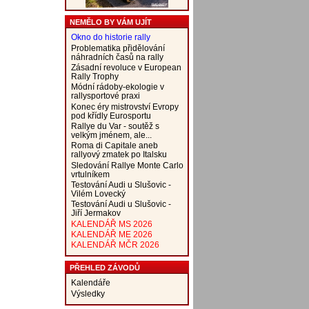
NEMĚLO BY VÁM UJÍT
Okno do historie rally
Problematika přidělování
náhradních časů na rally
Zásadní revoluce v European
Rally Trophy
Módní rádoby-ekologie v
rallysportové praxi
Konec éry mistrovství Evropy
pod křídly Eurosportu
Rallye du Var - soutěž s
velkým jménem, ale...
Roma di Capitale aneb
rallyový zmatek po Italsku
Sledování Rallye Monte Carlo
vrtulníkem
Testování Audi u Slušovic -
Vilém Lovecký
Testování Audi u Slušovic -
Jiří Jermakov
KALENDÁŘ MS 2026
KALENDÁŘ ME 2026
KALENDÁŘ MČR 2026
PŘEHLED ZÁVODŮ
Kalendáře
Výsledky