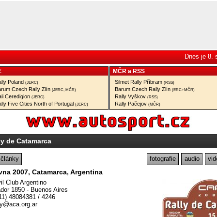
Dnes je 8.
E
MČR
a
RSS
lly Poland
Silmet Rally Příbram
(JERC)
(RSS)
rum Czech Rally Zlín
Barum Czech Rally Zlín
(JERC, MČR)
(ERC+MČR)
li Ceredigion
Rally Vyškov
(JERC)
(RSS)
lly Five Cities North of Portugal
Rally Pačejov
(JERC)
(MČR)
ly de Catamarca
články
fotografie
audio
vid
rvna 2007, Catamarca, Argentina
l Club Argentino
ador 1850 - Buenos Aires
(11) 48084381 / 4246
ly@aca.org.ar