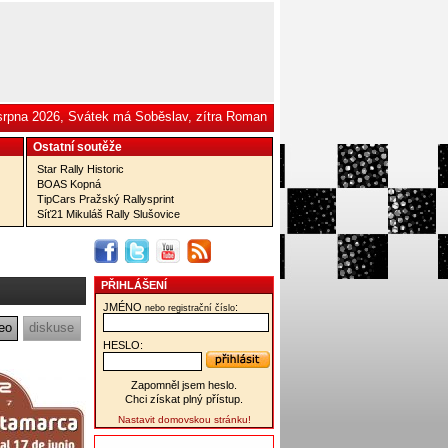
 srpna 2026, Svátek má Soběslav, zítra Roman
Ostatní­ soutěže
Star Rally Historic
BOAS Kopná
TipCars Pražský Rallysprint
Síť21 Mikuláš Rally Slušovice
PŘIHLÁŠENÍ
JMÉNO
:
nebo registrační číslo
eo
diskuse
HESLO:
Zapomněl jsem heslo.
Chci získat plný přístup.
Nastavit domovskou stránku!