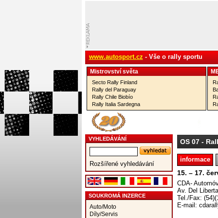
www.autosport.cz
- Vše o rally sportu
Mistrovství­ světa
M
Secto Rally Finland
Ra
Rally del Paraguay
Ba
Rally Chile Biobío
Ra
Rally Italia Sardegna
Ra
VYHLEDÁVÁNÍ
OS 07
- Ral
informace
Rozšířené vyhledávání
15. – 17. če
CDA- Automóvi
Av. Del Libert
SOUKROMÁ INZERCE
Tel./Fax: (54)
E-mail: cdaral
Auto/Moto
Díly/Servis