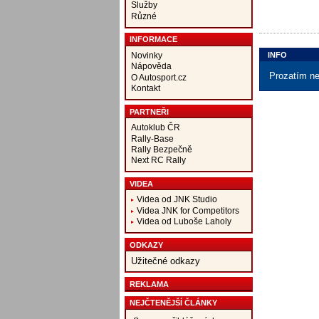
Služby
Různé
INFORMACE
Novinky
INFO
Nápověda
Prozatím ne
O Autosport.cz
Kontakt
PARTNEŘI
Autoklub ČR
Rally-Base
Rally Bezpečně
Next RC Rally
VIDEA
Videa od JNK Studio
Videa JNK for Competitors
Videa od Luboše Laholy
ODKAZY
Užitečné odkazy
REKLAMA
NEJČTENĚJŠÍ ČLÁNKY