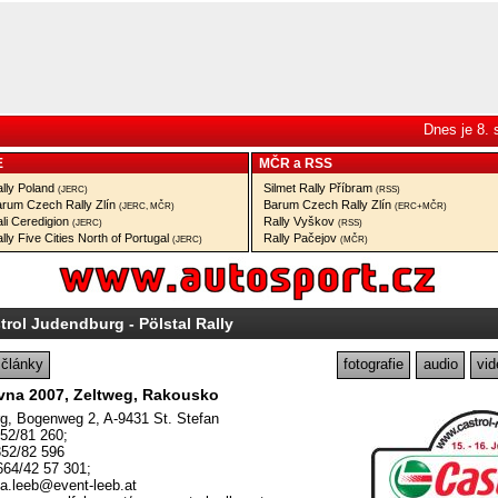
Dnes je 8.
E
MČR
a
RSS
lly Poland
Silmet Rally Příbram
(JERC)
(RSS)
rum Czech Rally Zlín
Barum Czech Rally Zlín
(JERC, MČR)
(ERC+MČR)
li Ceredigion
Rally Vyškov
(JERC)
(RSS)
lly Five Cities North of Portugal
Rally Pačejov
(JERC)
(MČR)
trol Judendburg - Pölstal Rally
články
fotografie
audio
vid
rvna 2007, Zeltweg, Rakousko
, Bogenweg 2, A-9431 St. Stefan
352/81 260;
352/82 596
664/42 57 301;
na.leeb@event-leeb.at