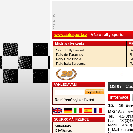
www.autosport.cz
- Vše o rally sportu
Mistrovství­ světa
M
Secto Rally Finland
Ra
Rally del Paraguay
Ba
Rally Chile Biobío
Ra
Rally Italia Sardegna
Ra
VYHLEDÁVÁNÍ
OS 07
- Cas
informace
Rozšířené vyhledávání
15. – 16. če
MSC-Wolfsberg
Tel.: +43/(0)4
SOUKROMÁ INZERCE
Fax: +43/(0)4
Mobil: +43/(0)
Auto/Moto
E-Mail: cateri
Díly/Servis