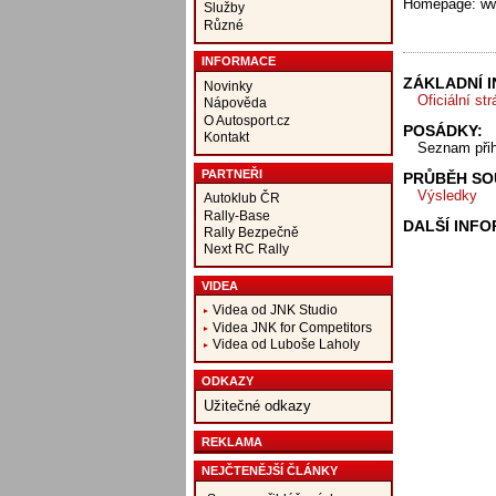
Homepage: www
Služby
Různé
INFORMACE
ZÁKLADNÍ 
Novinky
Oficiální st
Nápověda
O Autosport.cz
POSÁDKY:
Kontakt
Seznam při
PARTNEŘI
PRŮBĚH SO
Výsledky
Autoklub ČR
Rally-Base
DALŠÍ INF
Rally Bezpečně
Next RC Rally
VIDEA
Videa od JNK Studio
Videa JNK for Competitors
Videa od Luboše Laholy
ODKAZY
Užitečné odkazy
REKLAMA
NEJČTENĚJŠÍ ČLÁNKY