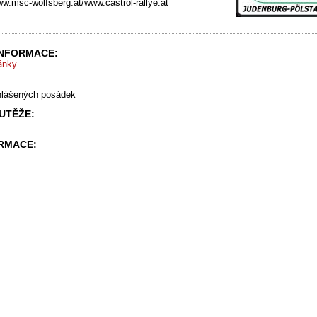
.msc-wolfsberg.at/www.castrol-rallye.at
INFORMACE:
ránky
hlášených posádek
UTĚŽE:
ORMACE: