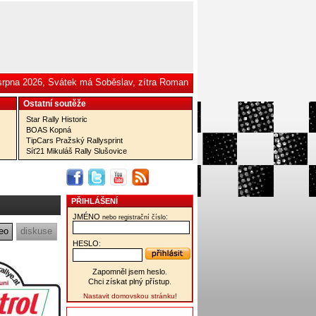
 srpna 2026, Svátek má Soběslav, zítra Roman
Ostatní­ soutěže
Star Rally Historic
BOAS Kopná
TipCars Pražský Rallysprint
Síť21 Mikuláš Rally Slušovice
PŘIHLÁŠENÍ
JMÉNO
:
nebo registrační číslo
eo
diskuse
HESLO:
Zapomněl jsem heslo.
Chci získat plný přístup.
Nastavit domovskou stránku!