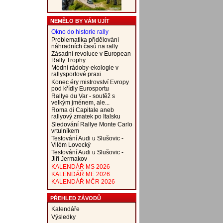
NEMĚLO BY VÁM UJÍT
Okno do historie rally
Problematika přidělování
náhradních časů na rally
Zásadní revoluce v European
Rally Trophy
Módní rádoby-ekologie v
rallysportové praxi
Konec éry mistrovství Evropy
pod křídly Eurosportu
Rallye du Var - soutěž s
velkým jménem, ale...
Roma di Capitale aneb
rallyový zmatek po Italsku
Sledování Rallye Monte Carlo
vrtulníkem
Testování Audi u Slušovic -
Vilém Lovecký
Testování Audi u Slušovic -
Jiří Jermakov
KALENDÁŘ MS 2026
KALENDÁŘ ME 2026
KALENDÁŘ MČR 2026
PŘEHLED ZÁVODŮ
Kalendáře
Výsledky