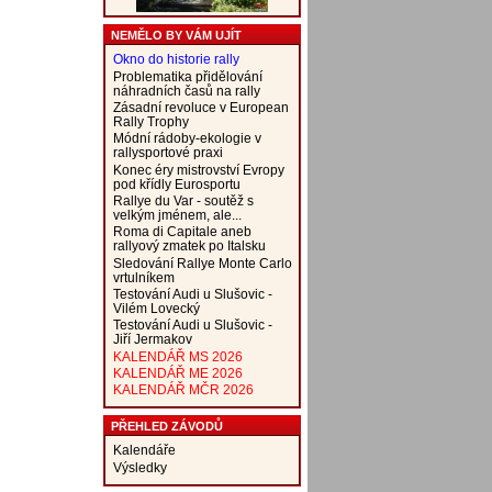
NEMĚLO BY VÁM UJÍT
Okno do historie rally
Problematika přidělování
náhradních časů na rally
Zásadní revoluce v European
Rally Trophy
Módní rádoby-ekologie v
rallysportové praxi
Konec éry mistrovství Evropy
pod křídly Eurosportu
Rallye du Var - soutěž s
velkým jménem, ale...
Roma di Capitale aneb
rallyový zmatek po Italsku
Sledování Rallye Monte Carlo
vrtulníkem
Testování Audi u Slušovic -
Vilém Lovecký
Testování Audi u Slušovic -
Jiří Jermakov
KALENDÁŘ MS 2026
KALENDÁŘ ME 2026
KALENDÁŘ MČR 2026
PŘEHLED ZÁVODŮ
Kalendáře
Výsledky