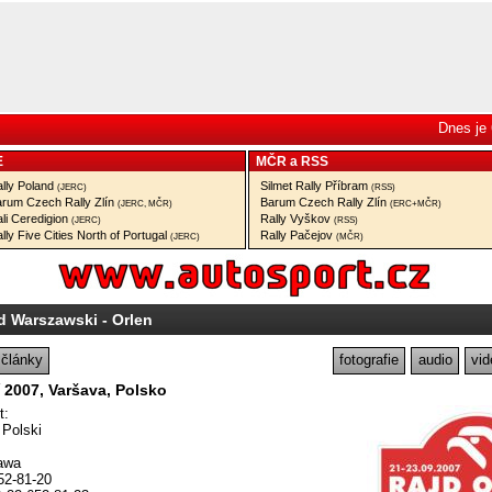
Dnes je 
E
MČR
a
RSS
lly Poland
Silmet Rally Příbram
(JERC)
(RSS)
rum Czech Rally Zlín
Barum Czech Rally Zlín
(JERC, MČR)
(ERC+MČR)
li Ceredigion
Rally Vyškov
(JERC)
(RSS)
lly Five Cities North of Portugal
Rally Pačejov
(JERC)
(MČR)
d Warszawski - Orlen
články
fotografie
audio
vid
ří 2007, Varšava, Polsko
t:
 Polski
awa
652-81-20