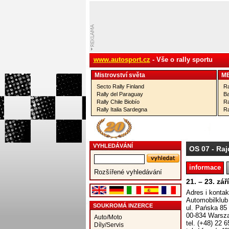
www.autosport.cz
- Vše o rally sportu
Mistrovství­ světa
M
Secto Rally Finland
Ra
Rally del Paraguay
Ba
Rally Chile Biobío
Ra
Rally Italia Sardegna
Ra
VYHLEDÁVÁNÍ
OS 07
- Raj
informace
Rozšířené vyhledávání
21. – 23. zá
Adres i kontak
Automobilklub
SOUKROMÁ INZERCE
ul. Pańska 85
00-834 Warsz
Auto/Moto
tel. (+48) 22 
Díly/Servis