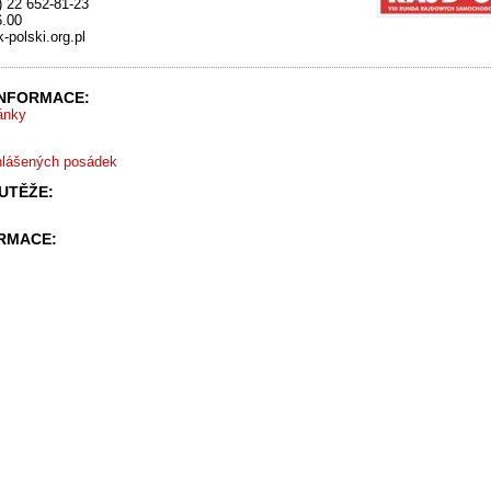
8) 22 652-81-23
6.00
-polski.org.pl
INFORMACE:
ránky
hlášených posádek
UTĚŽE:
ORMACE: