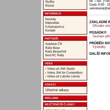
tel. / fax: (+4
Služby
Godz 9.00 - 1
Různé
sekretariat@ak
INFORMACE
Novinky
ZÁKLADNÍ 
Nápověda
Oficiální st
O Autosport.cz
Kontakt
POSÁDKY:
Seznam při
PARTNEŘI
PRŮBĚH SO
Autoklub ČR
Výsledky
Rally-Base
Rally Bezpečně
DALŠÍ INF
Next RC Rally
VIDEA
Videa od JNK Studio
Videa JNK for Competitors
Videa od Luboše Laholy
ODKAZY
Užitečné odkazy
REKLAMA
NEJČTENĚJŠÍ ČLÁNKY