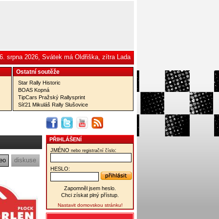
6. srpna 2026, Svátek má Oldřiška, zítra Lada
Ostatní­ soutěže
Star Rally Historic
BOAS Kopná
TipCars Pražský Rallysprint
Síť21 Mikuláš Rally Slušovice
PŘIHLÁŠENÍ
JMÉNO
:
nebo registrační číslo
eo
diskuse
HESLO:
Zapomněl jsem heslo.
Chci získat plný přístup.
Nastavit domovskou stránku!