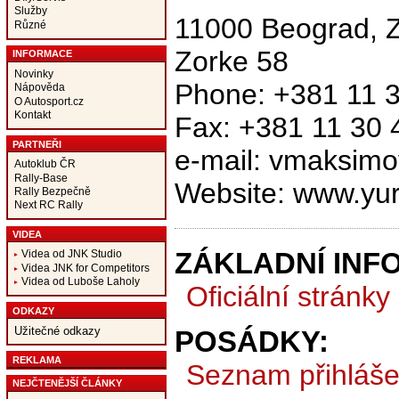
Služby
11000 Beograd, Z
Různé
Zorke 58
INFORMACE
Novinky
Phone: +381 11 
Nápověda
O Autosport.cz
Kontakt
Fax: +381 11 30 
PARTNEŘI
e-mail: vmaksim
Autoklub ČR
Rally-Base
Website: www.yura
Rally Bezpečně
Next RC Rally
VIDEA
ZÁKLADNÍ INF
Videa od JNK Studio
Videa JNK for Competitors
Videa od Luboše Laholy
Oficiální stránky
ODKAZY
Užitečné odkazy
POSÁDKY:
REKLAMA
Seznam přihláš
NEJČTENĚJŠÍ ČLÁNKY