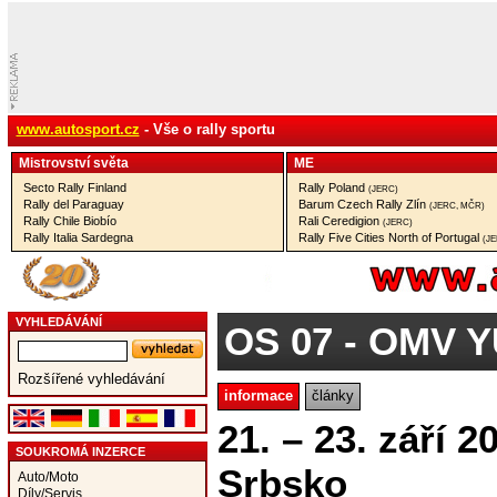
www.autosport.cz
- Vše o rally sportu
Mistrovství­ světa
ME
Secto Rally Finland
Rally Poland
(JERC)
Rally del Paraguay
Barum Czech Rally Zlín
(JERC, MČR)
Rally Chile Biobío
Rali Ceredigion
(JERC)
Rally Italia Sardegna
Rally Five Cities North of Portugal
(J
VYHLEDÁVÁNÍ
OS 07
- OMV Y
Rozšířené vyhledávání
informace
články
21. – 23. září 2
SOUKROMÁ INZERCE
Srbsko
Auto/Moto
Díly/Servis