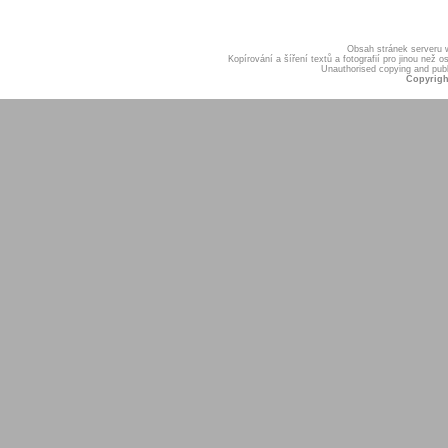
Obsah stránek serveru
Kopírování a šíření textů a fotografií pro jinou ne
Unauthorised copying and publis
Copyrigh