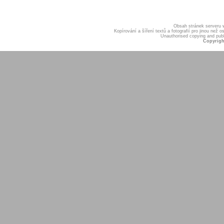
Obsah stránek serveru
Kopírování a šíření textů a fotografií pro jinou ne
Unauthorised copying and publis
Copyrigh