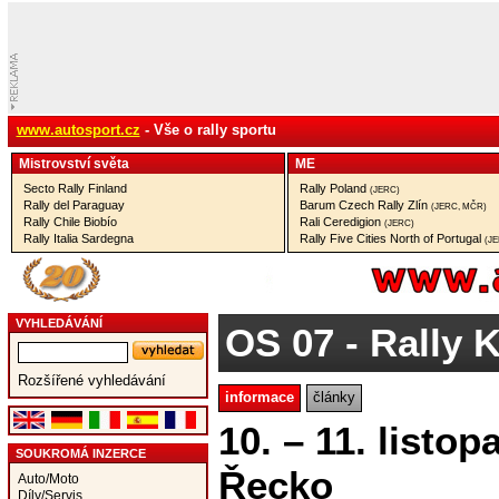
www.autosport.cz
- Vše o rally sportu
Mistrovství­ světa
ME
Secto Rally Finland
Rally Poland
(JERC)
Rally del Paraguay
Barum Czech Rally Zlín
(JERC, MČR)
Rally Chile Biobío
Rali Ceredigion
(JERC)
Rally Italia Sardegna
Rally Five Cities North of Portugal
(J
VYHLEDÁVÁNÍ
OS 07
- Rally 
Rozšířené vyhledávání
informace
články
10. – 11. listop
SOUKROMÁ INZERCE
Řecko
Auto/Moto
Díly/Servis