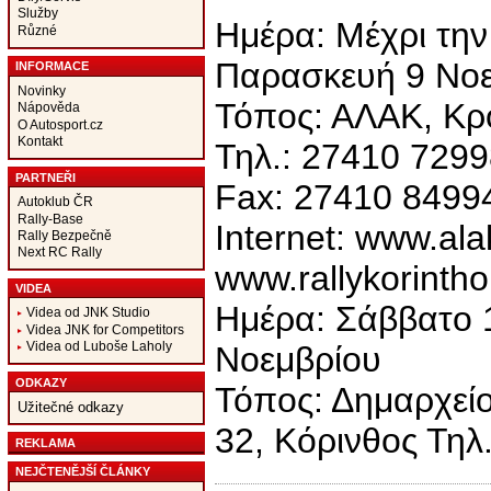
Služby
Hμέρα: Μέχρι την
Různé
Παρασκευή 9 Νοε
INFORMACE
Novinky
Τόπος: ΑΛΑΚ, Κρ
Nápověda
O Autosport.cz
Kontakt
Τηλ.: 27410 7299
PARTNEŘI
Fax: 27410 8499
Autoklub ČR
Rally-Base
Internet: www.alak
Rally Bezpečně
Next RC Rally
www.rallykorintho
VIDEA
Hμέρα: Σάββατο 
Videa od JNK Studio
Videa JNK for Competitors
Videa od Luboše Laholy
Νοεμβρίου
ODKAZY
Τόπος: Δημαρχείο
Užitečné odkazy
32, Κόρινθος Τηλ
REKLAMA
NEJČTENĚJŠÍ ČLÁNKY